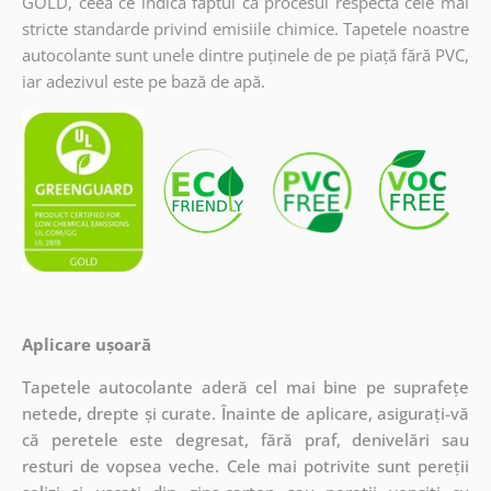
GOLD, ceea ce indică faptul că procesul respectă cele mai
stricte standarde privind emisiile chimice. Tapetele noastre
autocolante sunt unele dintre puținele de pe piață fără PVC,
iar adezivul este pe bază de apă.
Aplicare ușoară
Tapetele autocolante aderă cel mai bine pe suprafețe
netede, drepte și curate. Înainte de aplicare, asigurați-vă
că peretele este degresat, fără praf, denivelări sau
resturi de vopsea veche. Cele mai potrivite sunt pereții