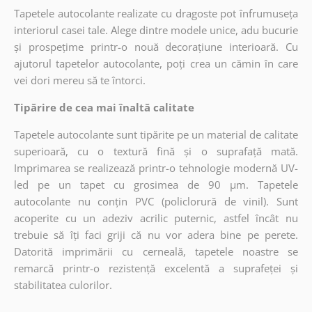
Tapetele autocolante realizate cu dragoste pot înfrumuseța
interiorul casei tale. Alege dintre modele unice, adu bucurie
și prospețime printr-o nouă decorațiune interioară. Cu
ajutorul tapetelor autocolante, poți crea un cămin în care
vei dori mereu să te întorci.
Tipărire de cea mai înaltă calitate
Tapetele autocolante sunt tipărite pe un material de calitate
superioară, cu o textură fină și o suprafață mată.
Imprimarea se realizează printr-o tehnologie modernă UV-
led pe un tapet cu grosimea de 90 µm. Tapetele
autocolante nu conțin PVC (policlorură de vinil). Sunt
acoperite cu un adeziv acrilic puternic, astfel încât nu
trebuie să îți faci griji că nu vor adera bine pe perete.
Datorită imprimării cu cerneală, tapetele noastre se
remarcă printr-o rezistență excelentă a suprafeței și
stabilitatea culorilor.