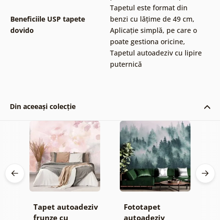
Tapetul este format din
Beneficiile USP tapete
benzi cu lățime de 49 cm
,
dovido
Aplicație simplă, pe care o
poate gestiona oricine
,
Tapetul autoadeziv cu lipire
puternică
Din aceeași colecție
Tapet autoadeziv
Fototapet
T
jă
frunze cu
autoadeziv
f