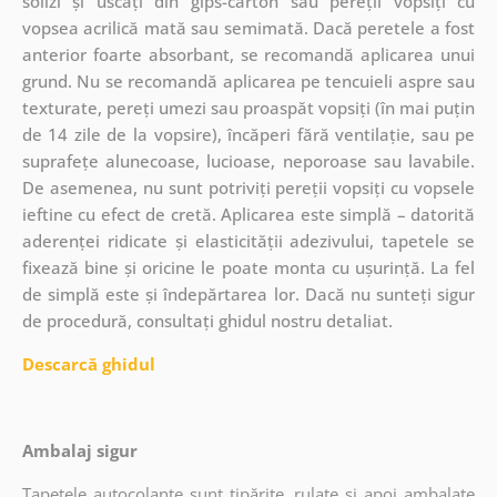
solizi și uscați din gips-carton sau pereții vopsiți cu
vopsea acrilică mată sau semimată. Dacă peretele a fost
anterior foarte absorbant, se recomandă aplicarea unui
grund. Nu se recomandă aplicarea pe tencuieli aspre sau
texturate, pereți umezi sau proaspăt vopsiți (în mai puțin
de 14 zile de la vopsire), încăperi fără ventilație, sau pe
suprafețe alunecoase, lucioase, neporoase sau lavabile.
De asemenea, nu sunt potriviți pereții vopsiți cu vopsele
ieftine cu efect de cretă. Aplicarea este simplă – datorită
aderenței ridicate și elasticității adezivului, tapetele se
fixează bine și oricine le poate monta cu ușurință. La fel
de simplă este și îndepărtarea lor. Dacă nu sunteți sigur
de procedură, consultați ghidul nostru detaliat.
Descarcă ghidul
Ambalaj sigur
Tapetele autocolante sunt tipărite, rulate și apoi ambalate