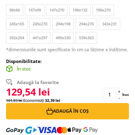
98x66
147x99
147x270
196x132
196x270
245x165
245x270
294x198
294x270
343x231
392x264
441x297
490x330
539x363
*dimensiunile sunt specificate în cm ca lățime x înălțime.
Disponibilitate:
În stoc
Adaugă la favorite
129,54 lei
+
buc
-
161,93 lei
Economisiți
32,39 lei
ADAUGĂ ÎN COȘ