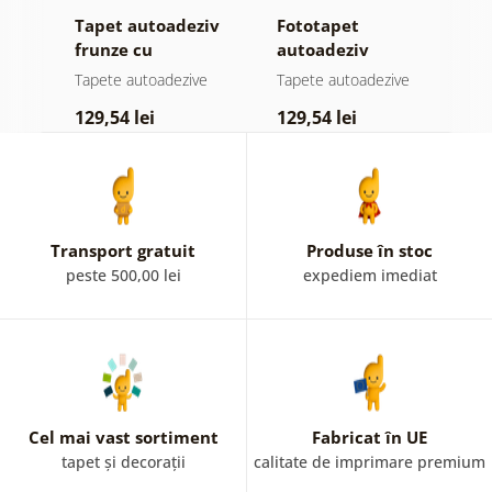
iv
Tapet autoadeziv
Fototapet
T
el
frunze cu
autoadeziv
f
atingere
pădure în ceață
n
e
Tapete autoadezive
Tapete autoadezive
T
pastelată
c
129,54 lei
129,54 lei
1
Transport gratuit
Produse în stoc
peste 500,00 lei
expediem imediat
Cel mai vast sortiment
Fabricat în UE
tapet și decorații
calitate de imprimare premium