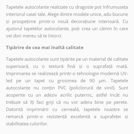
Tapetele autocolante realizate cu dragoste pot înfrumuseța
interiorul casei tale. Alege dintre modele unice, adu bucurie
și prospețime printr-o nouă decorațiune interioară. Cu
ajutorul tapetelor autocolante, poți crea un cămin în care
vei dori mereu să te întorci.
Tipărire de cea mai înaltă calitate
Tapetele autocolante sunt tipărite pe un material de calitate
superioară, cu o textură fină și o suprafață mată.
Imprimarea se realizează printr-o tehnologie modernă UV-
led pe un tapet cu grosimea de 90 µm. Tapetele
autocolante nu conțin PVC (policlorură de vinil). Sunt
acoperite cu un adeziv acrilic puternic, astfel încât nu
trebuie să îți faci griji că nu vor adera bine pe perete.
Datorită imprimării cu cerneală, tapetele noastre se
remarcă printr-o rezistență excelentă a suprafeței și
stabilitatea culorilor.