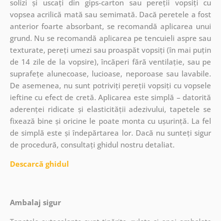
solizi și uscați din gips-carton sau pereții vopsiți cu
vopsea acrilică mată sau semimată. Dacă peretele a fost
anterior foarte absorbant, se recomandă aplicarea unui
grund. Nu se recomandă aplicarea pe tencuieli aspre sau
texturate, pereți umezi sau proaspăt vopsiți (în mai puțin
de 14 zile de la vopsire), încăperi fără ventilație, sau pe
suprafețe alunecoase, lucioase, neporoase sau lavabile.
De asemenea, nu sunt potriviți pereții vopsiți cu vopsele
ieftine cu efect de cretă. Aplicarea este simplă – datorită
aderenței ridicate și elasticității adezivului, tapetele se
fixează bine și oricine le poate monta cu ușurință. La fel
de simplă este și îndepărtarea lor. Dacă nu sunteți sigur
de procedură, consultați ghidul nostru detaliat.
Descarcă ghidul
Ambalaj sigur