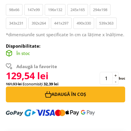
98x66
147x99
196x132
245x165
294x198
343x231
392x264
441x297
490x330
539x363
*dimensiunile sunt specificate în cm ca lățime x înălțime.
Disponibilitate:
În stoc
Adaugă la favorite
129,54 lei
+
buc
-
161,93 lei
Economisiți
32,39 lei
ADAUGĂ ÎN COȘ