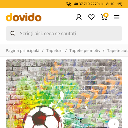
+40 37 710 2270
(Lu-Vi: 10 - 15)
0
Pagina principală
Tapeturi
Tapete pe motiv
Tapete aut