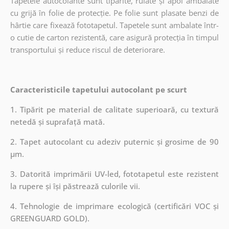
Tapetele autocolante sunt tipărite, rulate și apoi ambalate
cu grijă în folie de protecție. Pe folie sunt plasate benzi de
hârtie care fixează fototapetul. Tapetele sunt ambalate într-
o cutie de carton rezistentă, care asigură protecția în timpul
transportului și reduce riscul de deteriorare.
Caracteristicile tapetului autocolant pe scurt
1. Tipărit pe material de calitate superioară, cu textură
netedă și suprafață mată.
2. Tapet autocolant cu adeziv puternic și grosime de 90
µm.
3. Datorită imprimării UV-led, fototapetul este rezistent
la rupere și își păstrează culorile vii.
4. Tehnologie de imprimare ecologică (certificări VOC și
GREENGUARD GOLD).