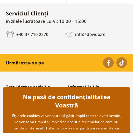
Serviciul Clienți
în zilele lucrătoare Lu-Vi: 10:00 - 15:00
+40 37 710 2270
info@dovido.ro
Urmărește-ne pe
Totul despre achiziție
Informații utile
Ne pasă de confidențialitatea
Condiții și termeni generali
Despre noi
Protecția datelor personale
Întrebări frecvente
Voastră
Transport și modalități de plată
Contacte
Returnare
Cooperare angro
Fișierele cookies vă vor ajuta să găsiți rapid ceea ce aveți nevoie,
vă vor salva timpul și împiedică apariția reclamelor de care nu
sunteți interesați. Folosim
cookies
-uri pentru a vă anunța, că