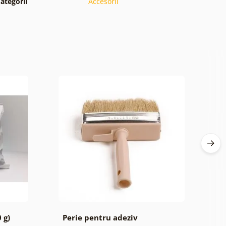
ategorii
Accesorii
 g)
Perie pentru adeziv
B