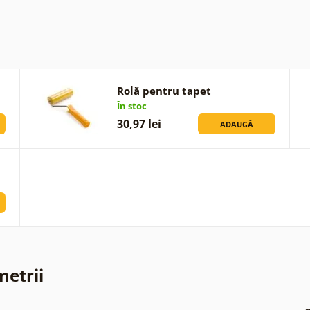
Rolă pentru tapet
În stoc
30,97 lei
ADAUGĂ
metrii