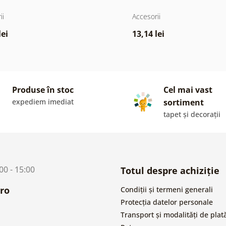
ii
Accesorii
lei
13,14 lei
Produse în stoc
Cel mai vast
expediem imediat
sortiment
tapet și decorații
:00 - 15:00
Totul despre achiziție
ro
Condiții și termeni generali
Protecția datelor personale
Transport și modalități de plat