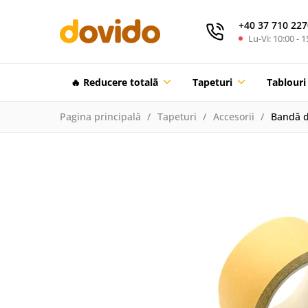
+40 37 710 227
Lu-Vi: 10:00 - 1
🔥 Reducere totalã
Tapeturi
Tablouri
Pagina principală
Tapeturi
Accesorii
Bandă d