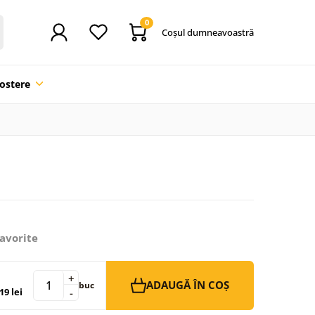
0
Coşul dumneavoastră
ostere
avorite
+
ADAUGĂ ÎN COȘ
buc
19 lei
-