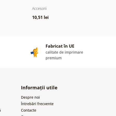
Accesorii
Ac
10,51 lei
2
Fabricat în UE
calitate de imprimare
premium
Informații utile
Despre noi
Întrebări frecvente
ă
Contacte