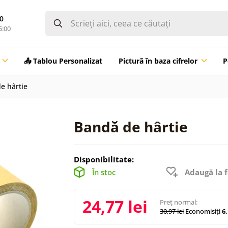
0
5:00
📤 Tablou Personalizat
Pictură în baza cifrelor
P
e hârtie
Bandă de hârtie
Disponibilitate:
În stoc
Adaugă la f
24,77 lei
Preț normal:
30,97 lei
Economisiți
6,