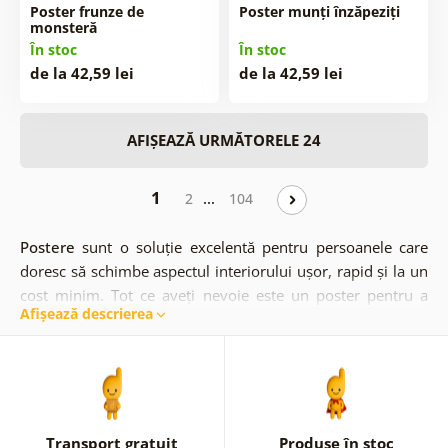
Poster frunze de
Poster munți înzăpeziți
monsteră
În stoc
În stoc
de la 42,59 lei
de la 42,59 lei
AFIȘEAZĂ URMĂTORELE 24
1
…
2
104
Postere
sunt o soluție excelentă pentru persoanele care
doresc să schimbe aspectul interiorului ușor, rapid și la un
cost minim.
Tot ce aveți nevoie este un poster pentru a
Afișează descrierea
inspira un nou personaj în cameră. Dacă doriți ceva mai
distinctiv și extravagant, puteți alege nu unul, ci un
set de
postere
care o să creeze o atmosferă tematică. Posterul
este tipărit folosind tehnologia HD pe hârtie de înaltă
2
calitate cu o gramatică de 170 g/m
, asigurând în același
timp o reproducere perfectă a culorilor. Puteți crea cu
Transport gratuit
Produse în stoc