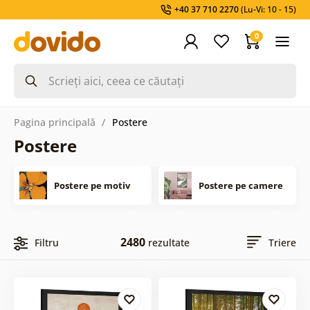
+40 37 710 2270
(Lu-Vi: 10 - 15)
0
Pagina principală
Postere
Postere
Postere pe motiv
Postere pe camere
2480
Filtru
rezultate
Triere