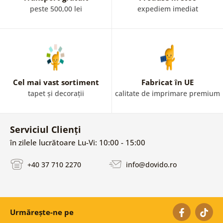
ușurință propria galerie din mai multe postere! Combinați
peste 500,00 lei
expediem imediat
cu îndrăzneală culori, modele, stiluri sau
dimensiuni. Posterul pe perete este un element decorativ
al fiecărui loc modern, care intenționează să meargă odată
cu vremuri.
Cel mai vast sortiment
Fabricat în UE
tapet și decorații
calitate de imprimare premium
Serviciul Clienți
în zilele lucrătoare Lu-Vi: 10:00 - 15:00
+40 37 710 2270
info@dovido.ro
Urmărește-ne pe