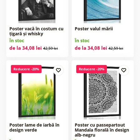
Poster vacă în costum cu
Poster valul mării
țigară și whisky
În stoc
În stoc
de la 34,08 lei
de la 34,08 lei
42,59 lei
42,59 lei
Reducere -20%
Reducere -20%
Poster lame de iarbă în
Poster cu passepartout
design verde
Mandala florală în design
alb-negru