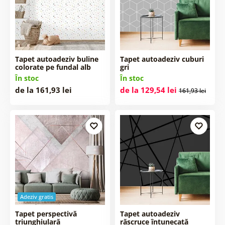
Tapet autoadeziv buline
Tapet autoadeziv cuburi
colorate pe fundal alb
gri
În stoc
În stoc
de la 161,93 lei
de la 129,54 lei
161,93 lei
Adeziv gratis
Tapet perspectivă
Tapet autoadeziv
triunghiulară
răscruce întunecată