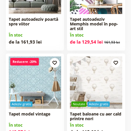
Tapet autoadeziv poartă
Tapet autoadeziv
spre viitor
Memphis model în pop-
art stil
În stoc
În stoc
de la 161,93 lei
de la 129,54 lei
161,93 lei
Reducere -20%
Adeziv gratis
Noutate
Adeziv gratis
Tapet model vintage
Tapet baloane cu aer cald
printre nori
În stoc
În stoc