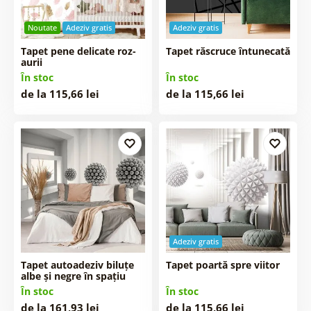
Noutate
Adeziv gratis
Adeziv gratis
Tapet pene delicate roz-
Tapet răscruce întunecată
aurii
În stoc
În stoc
de la 115,66 lei
de la 115,66 lei
Adeziv gratis
Tapet autoadeziv biluțe
Tapet poartă spre viitor
albe și negre în spațiu
În stoc
În stoc
de la 161,93 lei
de la 115,66 lei