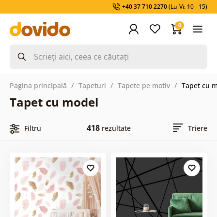
+40 37 710 2270
(Lu-Vi: 10 - 15)
0
Pagina principală
Tapeturi
Tapete pe motiv
Tapet cu 
Tapet cu model
418
Filtru
rezultate
Triere