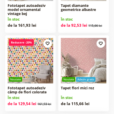
Fototapet autoadeziv
Tapet diamante
model ornamental
geometrice albastre
vintage bej
În stoc
În stoc
de la 161,93 lei
de la 92,53 lei
115,66 lei
Reducere -20%
Noutate
Noutate
Adeziv gratis
Fototapet autoadeziv
Tapet flori mici roz
câmp de flori colorate
În stoc
În stoc
de la 129,54 lei
de la 115,66 lei
161,93 lei