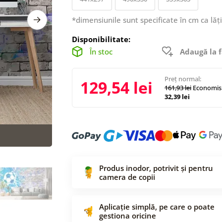
*dimensiunile sunt specificate în cm ca lăț
Disponibilitate:
În stoc
Adaugă la f
Preț normal:
129,54 lei
161,93 lei
Economisi
32,39 lei
Produs inodor, potrivit și pentru
camera de copii
Aplicație simplă, pe care o poate
gestiona oricine