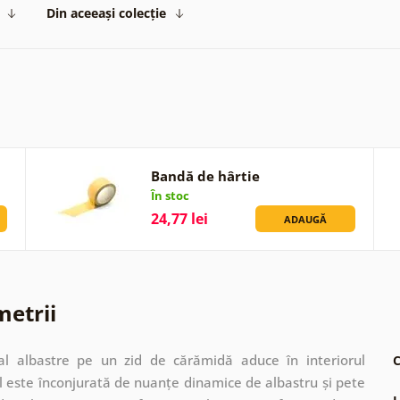
Din aceeași colecție
Bandă de hârtie
În stoc
24,77 lei
ADAUGĂ
metrii
al albastre pe un zid de cărămidă aduce în interiorul
C
 este înconjurată de nuanțe dinamice de albastru și pete