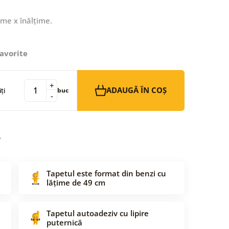
ime x înălțime.
avorite
+
ADAUGĂ ÎN COȘ
ți
buc
-
Tapetul este format din benzi cu
lățime de 49 cm
Tapetul autoadeziv cu lipire
puternică