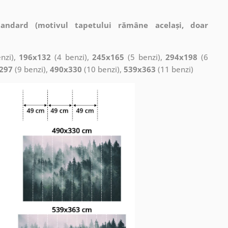
tandard (motivul tapetului rămâne același, doar
nzi),
196x132
(4 benzi),
245x165
(5 benzi),
294x198
(6
297
(9 benzi),
490x330
(10 benzi),
539x363
(11 benzi)