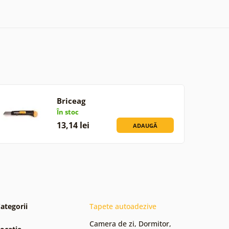
Briceag
În stoc
13,14 lei
ADAUGĂ
ategorii
Tapete autoadezive
Camera de zi
,
Dormitor
,