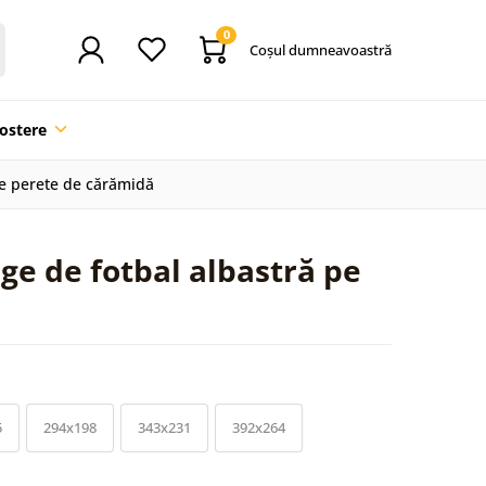
0
Coşul dumneavoastră
ostere
pe perete de cărămidă
ge de fotbal albastră pe
5
294x198
343x231
392x264