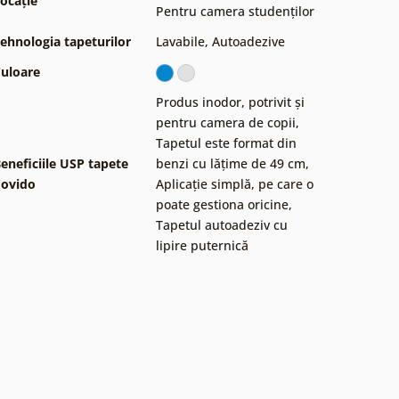
ocație
Pentru camera studenților
ehnologia tapeturilor
Lavabile
,
Autoadezive
uloare
Produs inodor, potrivit și
pentru camera de copii
,
Tapetul este format din
eneficiile USP tapete
benzi cu lățime de 49 cm
,
ovido
Aplicație simplă, pe care o
poate gestiona oricine
,
Tapetul autoadeziv cu
lipire puternică