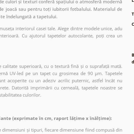
L
de culori și texturi conferă spațiului o atmosferă modernă
de joacă sau pentru toți iubitorii fotbalului. Materialul de
T
ate îndelungată a tapetului.
C
museța interiorul casei tale. Alege dintre modele unice, adu
terioară. Cu ajutorul tapetelor autocolante, poți crea un
B
d
 calitate superioară, cu o textură fină și o suprafață mată.
dernă UV-led pe un tapet cu grosimea de 90 µm. Tapetele
nt acoperite cu un adeziv acrilic puternic, astfel încât nu
erete. Datorită imprimării cu cerneală, tapetele noastre se
tabilitatea culorilor.
ante (exprimate în cm, raport lățime x înălțime):
 dimensiuni și tipuri, fiecare dimensiune fiind compusă din