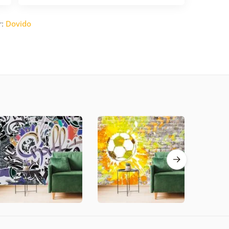
r:
Dovido