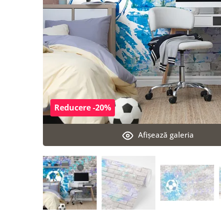
Reducere -20%
Afişează galeria