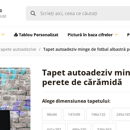
0
5:00
📤 Tablou Personalizat
Pictură în baza cifrelor
P
Tapete autoadezive
Tapet autoadeziv minge de fotbal albastră 
Tapet autoadeziv min
perete de cărămidă
Alege dimensiunea tapetului:
98x66
147x99
196x132
245x16
441x297
490x330
539x363