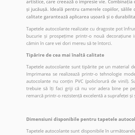
artistice, care creează o impresie vie. Combinația 
și jucăușă. Ideală pentru camerele copiilor, sălile 
calitate garantează aplicarea ușoară și o durabilit
Tapetele autocolante realizate cu dragoste pot înfru
bucurie și prospețime printr-o nouă decorațiune in
cămin în care vei dori mereu să te întorci.
Tipărire de cea mai înaltă calitate
Tapetele autocolante sunt tipărite pe un material de
Imprimarea se realizează printr-o tehnologie mo
autocolante nu conțin PVC (policlorură de vinil). Su
trebuie să îți faci griji că nu vor adera bine pe p
remarcă printr-o rezistență excelentă a suprafeței și s
Dimensiuni disponibile pentru tapetele autocol
Tapetele autocolante sunt disponibile în următoarele