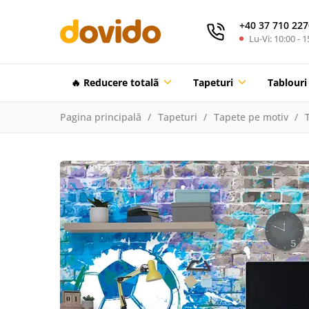
+40 37 710 227
Lu-Vi: 10:00 - 1
🔥 Reducere totalã
Tapeturi
Tablouri
Pagina principală
Tapeturi
Tapete pe motiv