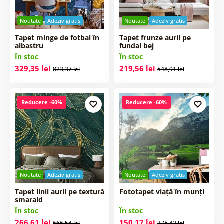
Noutate
Adeziv gratis
Noutate
Adeziv gratis
Tapet minge de fotbal în
Tapet frunze aurii pe
albastru
fundal bej
În stoc
În stoc
329,35 lei
219,56 lei
823,37 lei
548,91 lei
Reducere -60%
Reducere -60%
Noutate
Adeziv gratis
Noutate
Adeziv gratis
Tapet linii aurii pe textură
Fototapet viață în munți
smarald
În stoc
În stoc
266,61 lei
150,17 lei
666,54 lei
375,42 lei