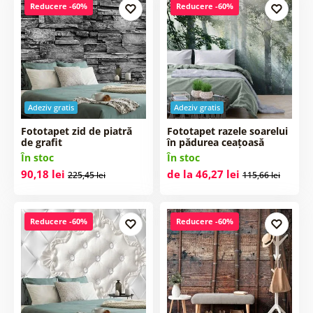
Reducere -60%
Reducere -60%
Adeziv gratis
Adeziv gratis
Fototapet zid de piatră
Fototapet razele soarelui
de grafit
în pădurea ceațoasă
În stoc
În stoc
90,18 lei
de la 46,27 lei
225,45 lei
115,66 lei
Reducere -60%
Reducere -60%