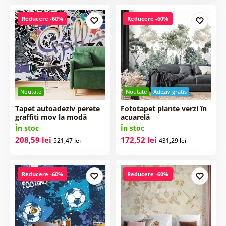
Reducere -60%
Reducere -60%
Noutate
Noutate
Adeziv gratis
Tapet autoadeziv perete
Fototapet plante verzi în
graffiti mov la modă
acuarelă
În stoc
În stoc
208,59 lei
172,52 lei
521,47 lei
431,29 lei
Reducere -60%
Reducere -60%