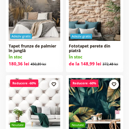
Adeziv gratis
Adeziv gratis
Tapet frunze de palmier
Fototapet perete din
în junglă
piatră
În stoc
În stoc
180,36 lei
de la 148,99 lei
450,89 lei
372,48 lei
Reducere -60%
Reducere -60%
Noutate
Noutate