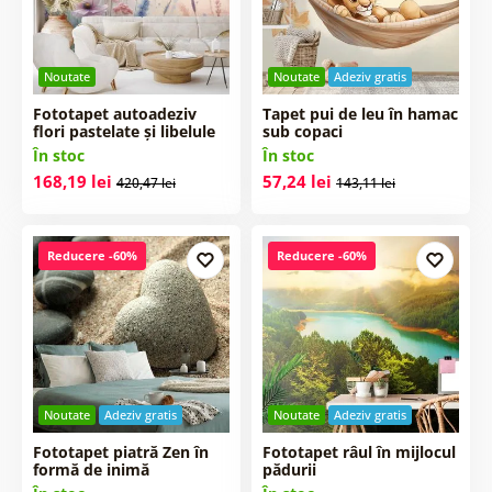
Noutate
Noutate
Adeziv gratis
Fototapet autoadeziv
Tapet pui de leu în hamac
flori pastelate și libelule
sub copaci
În stoc
În stoc
168,19 lei
57,24 lei
420,47 lei
143,11 lei
Reducere -60%
Reducere -60%
Noutate
Adeziv gratis
Noutate
Adeziv gratis
Fototapet piatră Zen în
Fototapet râul în mijlocul
formă de inimă
pădurii