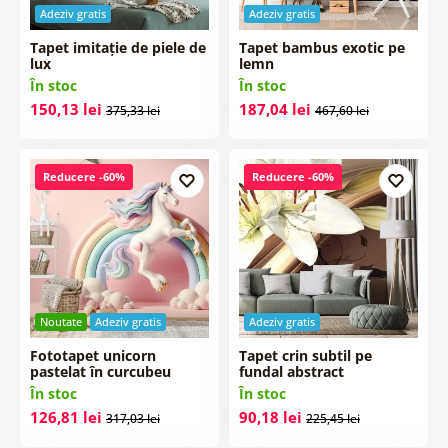
Adeziv gratis
Adeziv gratis
Tapet imitație de piele de
Tapet bambus exotic pe
lux
lemn
În stoc
În stoc
150,13 lei
187,04 lei
375,33 lei
467,60 lei
Reducere -60%
Reducere -60%
Noutate
Adeziv gratis
Adeziv gratis
Fototapet unicorn
Tapet crin subtil pe
pastelat în curcubeu
fundal abstract
În stoc
În stoc
126,81 lei
90,18 lei
317,03 lei
225,45 lei