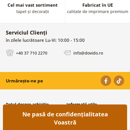
Cel mai vast sortiment
Fabricat în UE
tapet și decorații
calitate de imprimare premium
Serviciul Clienți
în zilele lucrătoare Lu-Vi: 10:00 - 15:00
+40 37 710 2270
info@dovido.ro
Urmărește-ne pe
Totul despre achiziție
Informații utile
Ne pasă de confidențialitatea
Condiții și termeni generali
Despre noi
Protecția datelor personale
Întrebări frecvente
Voastră
Transport și modalități de plată
Contacte