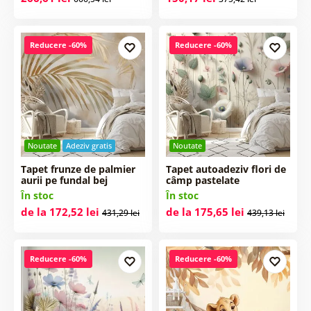
Reducere -60%
Reducere -60%
Noutate
Adeziv gratis
Noutate
Tapet frunze de palmier
Tapet autoadeziv flori de
aurii pe fundal bej
câmp pastelate
În stoc
În stoc
de la 172,52 lei
de la 175,65 lei
431,29 lei
439,13 lei
Reducere -60%
Reducere -60%