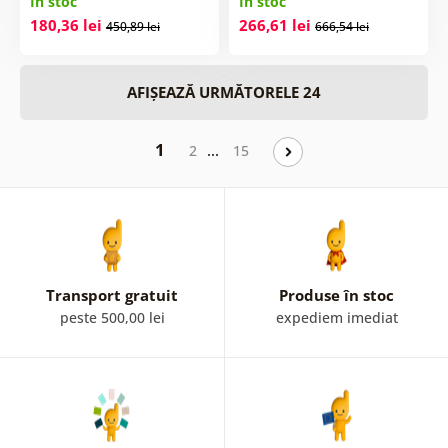
În stoc
În stoc
180,36 lei
266,61 lei
450,89 lei
666,54 lei
AFIȘEAZĂ URMĂTORELE 24
1
…
2
15
Transport gratuit
Produse în stoc
peste 500,00 lei
expediem imediat