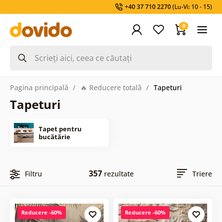
+40 37 710 2270
(Lu-Vi: 10 - 15)
0
Pagina principală
🔥 Reducere totalã
Tapeturi
Tapeturi
Tapet pentru
bucătărie
357
Filtru
rezultate
Triere
Reducere -60%
Reducere -60%