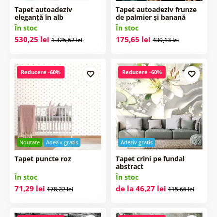
Tapet autoadeziv
Tapet autoadeziv frunze
eleganță în alb
de palmier și banană
În stoc
În stoc
530,25 lei
175,65 lei
1 325,62 lei
439,13 lei
Reducere -60%
Reducere -60%
Noutate
Adeziv gratis
Adeziv gratis
Tapet puncte roz
Tapet crini pe fundal
abstract
În stoc
În stoc
71,29 lei
de la 46,27 lei
178,22 lei
115,66 lei