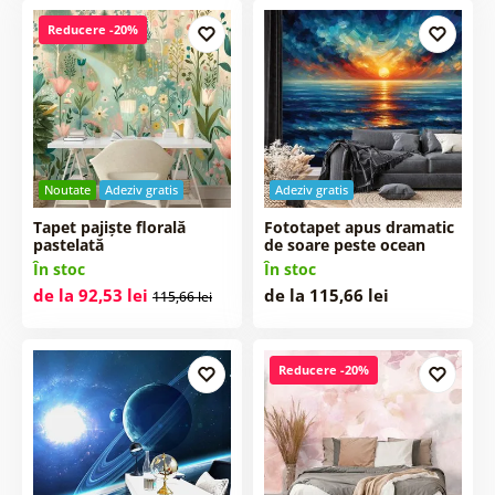
Reducere -20%
Noutate
Adeziv gratis
Adeziv gratis
Tapet pajiște florală
Fototapet apus dramatic
pastelată
de soare peste ocean
În stoc
În stoc
de la 92,53 lei
de la 115,66 lei
115,66 lei
Reducere -20%