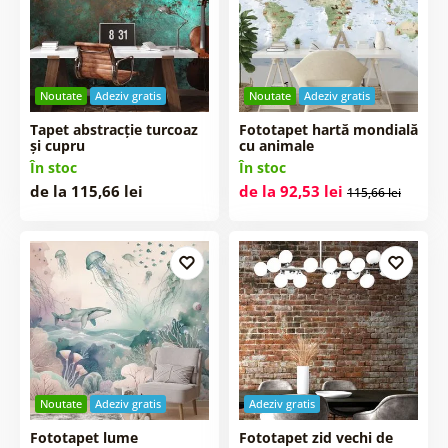
Noutate
Adeziv gratis
Noutate
Adeziv gratis
Tapet abstracție turcoaz
Fototapet hartă mondială
și cupru
cu animale
În stoc
În stoc
de la 115,66 lei
de la 92,53 lei
115,66 lei
Noutate
Adeziv gratis
Adeziv gratis
Fototapet lume
Fototapet zid vechi de