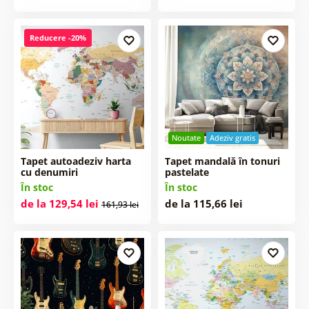
Reducere -20%
Noutate
Adeziv gratis
Tapet autoadeziv harta
Tapet mandală în tonuri
cu denumiri
pastelate
În stoc
În stoc
de la 129,54 lei
de la 115,66 lei
161,93 lei