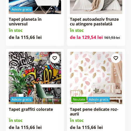
Adeziv gratis
Tapet planeta în
Tapet autoadeziv frunze
universul
cu atingere pastelată
În stoc
În stoc
de la 115,66 lei
de la 129,54 lei
161,93 lei
Adeziv gratis
Noutate
Adeziv gratis
Tapet graffiti colorate
Tapet pene delicate roz-
aurii
În stoc
În stoc
de la 115,66 lei
de la 115,66 lei