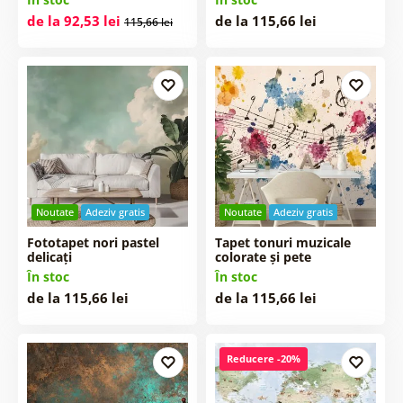
de la 92,53 lei
de la 115,66 lei
115,66 lei
Noutate
Adeziv gratis
Noutate
Adeziv gratis
Fototapet nori pastel
Tapet tonuri muzicale
delicați
colorate și pete
În stoc
În stoc
de la 115,66 lei
de la 115,66 lei
Reducere -20%