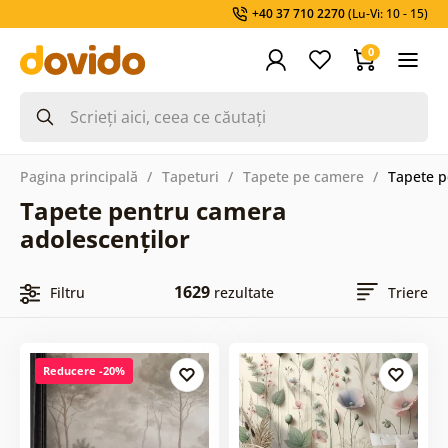
+40 37 710 2270
(Lu-Vi: 10 - 15)
0
Pagina principală
Tapeturi
Tapete pe camere
Tapete p
Tapete pentru camera
adolescenților
1629
Filtru
rezultate
Triere
Reducere -20%