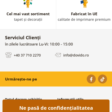
Cel mai vast sortiment
Fabricat în UE
tapet și decorații
calitate de imprimare premium
Serviciul Clienți
în zilele lucrătoare Lu-Vi: 10:00 - 15:00
+40 37 710 2270
info@dovido.ro
Urmărește-ne pe
Totul despre achiziție
Informații utile
Ne pasă de confidențialitatea
Condiții și termeni generali
Despre noi