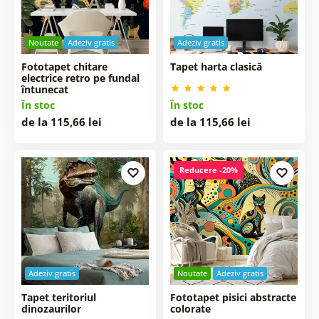
Noutate
Adeziv gratis
Adeziv gratis
Fototapet chitare
Tapet harta clasică
electrice retro pe fundal
întunecat
În stoc
În stoc
de la 115,66 lei
de la 115,66 lei
Reducere -20%
Adeziv gratis
Noutate
Adeziv gratis
Tapet teritoriul
Fototapet pisici abstracte
dinozaurilor
colorate