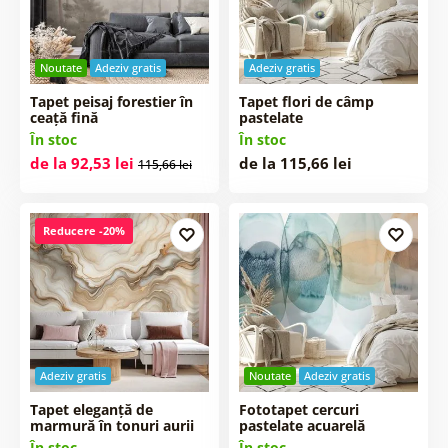
Noutate
Adeziv gratis
Adeziv gratis
Tapet peisaj forestier în
Tapet flori de câmp
ceață fină
pastelate
În stoc
În stoc
de la 92,53 lei
de la 115,66 lei
115,66 lei
Reducere -20%
Adeziv gratis
Noutate
Adeziv gratis
Tapet eleganță de
Fototapet cercuri
marmură în tonuri aurii
pastelate acuarelă
În stoc
În stoc