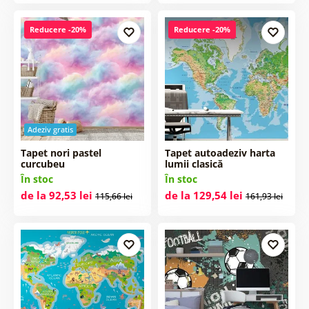
Reducere -20%
Reducere -20%
Adeziv gratis
Tapet nori pastel
Tapet autoadeziv harta
curcubeu
lumii clasică
În stoc
În stoc
de la 92,53 lei
de la 129,54 lei
115,66 lei
161,93 lei