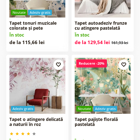
Noutate
Adeziv gratis
Tapet tonuri muzicale
Tapet autoadeziv frunze
colorate și pete
cu atingere pastelată
În stoc
În stoc
de la 115,66 lei
de la 129,54 lei
161,93 lei
Reducere -20%
Adeziv gratis
Noutate
Adeziv gratis
Tapet o atingere delicată
Tapet pajiște florală
a naturii în roz
pastelată