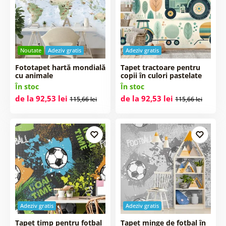
Noutate
Adeziv gratis
Adeziv gratis
Fototapet hartă mondială
Tapet tractoare pentru
cu animale
copii în culori pastelate
În stoc
În stoc
de la 92,53 lei
de la 92,53 lei
115,66 lei
115,66 lei
Adeziv gratis
Adeziv gratis
Tapet timp pentru fotbal
Tapet minge de fotbal în