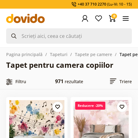
+40 37 710 2270
(Lu-Vi: 10 - 15)
0
Pagina principală
Tapeturi
Tapete pe camere
Tapet pe
Tapet pentru camera copiilor
971
Filtru
rezultate
Triere
Reducere -20%