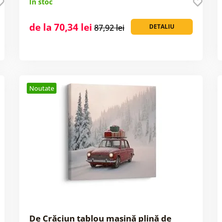
În stoc
de la 70,34 lei
87,92 lei
DETALIU
Noutate
De Crăciun tablou mașină plină de