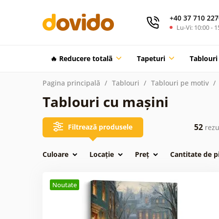
+40 37 710 227
Lu-Vi: 10:00 - 1
🔥 Reducere totalã
Tapeturi
Tablouri
Pagina principală
Tablouri
Tablouri pe motiv
Tablouri cu mașini
52
Filtrează produsele
rezu
Culoare
Locație
Preț
Cantitate de p
Noutate