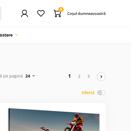
0
Coşul dumneavoastră
ostere
1
ză pe pagină
24
2
3
Ofertă