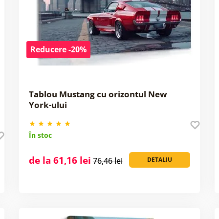
Reducere -20%
Tablou Mustang cu orizontul New
York-ului
În stoc
de la 61,16 lei
76,46 lei
DETALIU