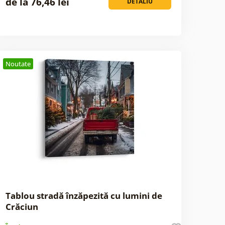
de la 76,46 lei
DETALIU
Noutate
Tablou stradă înzăpezită cu lumini de
Crăciun