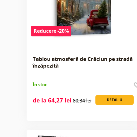
Reducere -20%
Tablou atmosferă de Crăciun pe stradă
înzăpezită
În stoc
de la 64,27 lei
80,34 lei
DETALIU