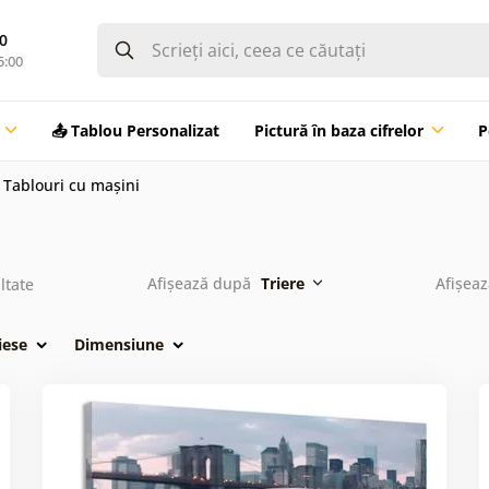
0
5:00
📤 Tablou Personalizat
Pictură în baza cifrelor
P
Tablouri cu mașini
Afișează după
Triere
Afișea
ltate
iese
Dimensiune