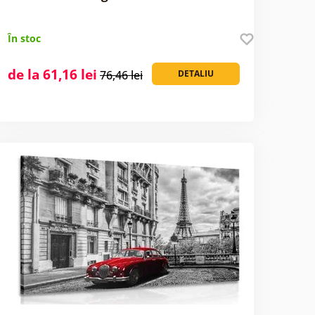
În stoc
de la 61,16 lei
76,46 lei
DETALIU