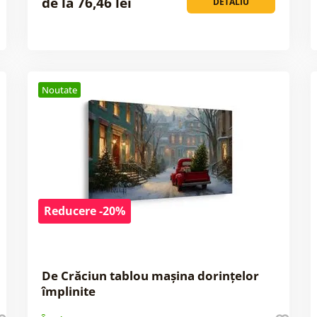
de la 76,46 lei
DETALIU
Noutate
Reducere -20%
De Crăciun tablou mașina dorințelor
împlinite