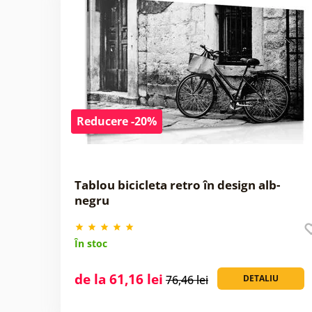
Reducere -20%
Tablou bicicleta retro în design alb-
negru
În stoc
de la 61,16 lei
76,46 lei
DETALIU