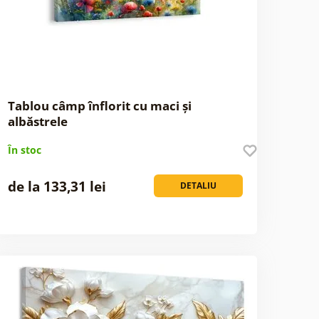
Tablou câmp înflorit cu maci și
albăstrele
În stoc
de la 133,31 lei
DETALIU