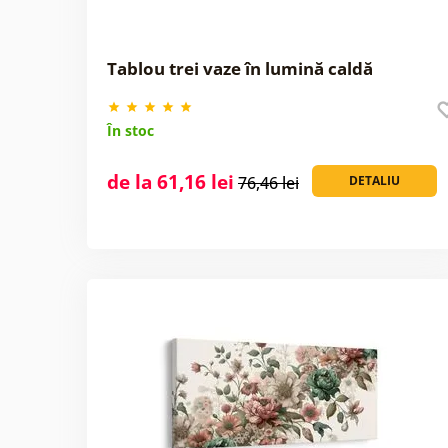
Tablou trei vaze în lumină caldă
În stoc
de la 61,16 lei
76,46 lei
DETALIU