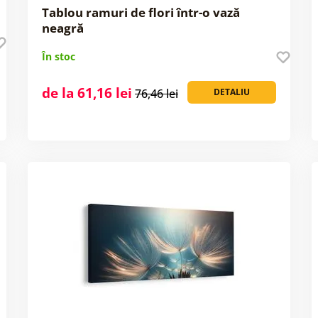
Tablou ramuri de flori într-o vază
neagră
În stoc
de la 61,16 lei
76,46 lei
DETALIU