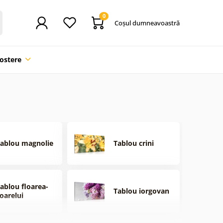
0
Coşul dumneavoastră
ostere
ablou magnolie
Tablou crini
ablou floarea-
Tablou iorgovan
oarelui