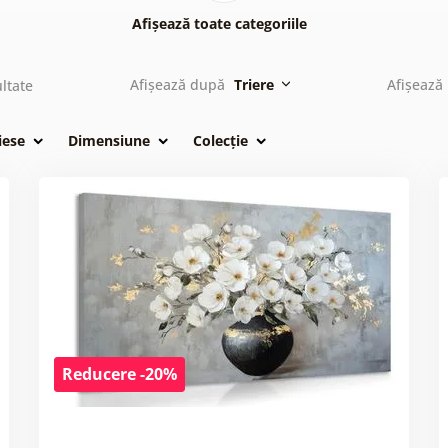
Afișează toate categoriile
Afișează după
Triere
Afișează
ltate
iese
Dimensiune
Colecție
Reducere -20%