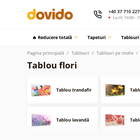
+40 37 710 227
Lu-Vi: 10:00 - 1
🔥 Reducere totalã
Tapeturi
Tablouri
Pagina principală
Tablouri
Tablouri pe motiv
Tablou flori
Tablou trandafir
Tabl
Tablou lavandă
Tabl