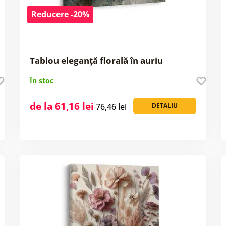
Reducere -20%
Tablou eleganță florală în auriu
În stoc
de la 61,16 lei
76,46 lei
DETALIU