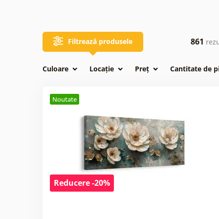
Tablou buchete
de flori
861
Filtrează produsele
rezu
Culoare
Locație
Preț
Cantitate de p
Noutate
Reducere -20%