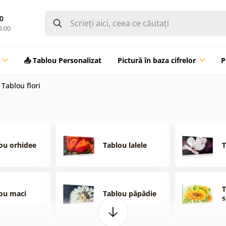
0
5:00
📤 Tablou Personalizat
Pictură în baza cifrelor
P
Tablou flori
ou orhidee
Tablou lalele
T
T
ou maci
Tablou păpădie
s