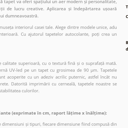
 tapet va oferi spațiului un aer modern și personalitate,
T
ații de lucru creative. Aplicarea și îndepărtarea ușoară
ului dumneavoastră.
C
museța interiorul casei tale. Alege dintre modele unice, adu
terioară. Cu ajutorul tapetelor autocolante, poți crea un
B
d
 calitate superioară, cu o textură fină și o suprafață mată.
dernă UV-led pe un tapet cu grosimea de 90 µm. Tapetele
nt acoperite cu un adeziv acrilic puternic, astfel încât nu
erete. Datorită imprimării cu cerneală, tapetele noastre se
tabilitatea culorilor.
ante (exprimate în cm, raport lățime x înălțime):
 dimensiuni și tipuri, fiecare dimensiune fiind compusă din