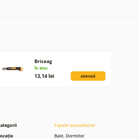
Briceag
În stoc
13,14 lei
ADAUGĂ
ategorii
Tapete autoadezive
ocație
Baie
,
Dormitor