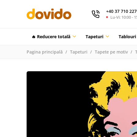
+40 37 710 227
Lu-Vi: 10:00 - 1
🔥 Reducere totalã
Tapeturi
Tablouri
Pagina principală
Tapeturi
Tapete pe motiv