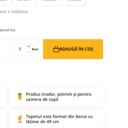
ime x înălțime.
avorite
+
ADAUGĂ ÎN COȘ
buc
-
Produs inodor, potrivit și pentru
camera de copii
Tapetul este format din benzi cu
lățime de 49 cm