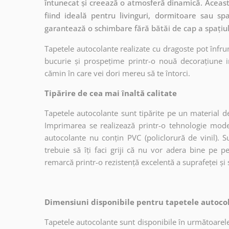
întunecat și creează o atmosferă dinamică. Această
fiind ideală pentru livinguri, dormitoare sau sp
garantează o schimbare fără bătăi de cap a spați
Tapetele autocolante realizate cu dragoste pot înfru
bucurie și prospețime printr-o nouă decorațiune in
cămin în care vei dori mereu să te întorci.
Tipărire de cea mai înaltă calitate
Tapetele autocolante sunt tipărite pe un material de
Imprimarea se realizează printr-o tehnologie mo
autocolante nu conțin PVC (policlorură de vinil). Su
trebuie să îți faci griji că nu vor adera bine pe p
remarcă printr-o rezistență excelentă a suprafeței și s
Dimensiuni disponibile pentru tapetele autocol
Tapetele autocolante sunt disponibile în următoarele