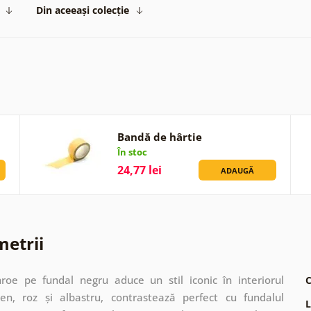
Din aceeași colecție
Bandă de hârtie
În stoc
24,77 lei
ADAUGĂ
metrii
oe pe fundal negru aduce un stil iconic în interiorul
C
en, roz și albastru, contrastează perfect cu fundalul
L