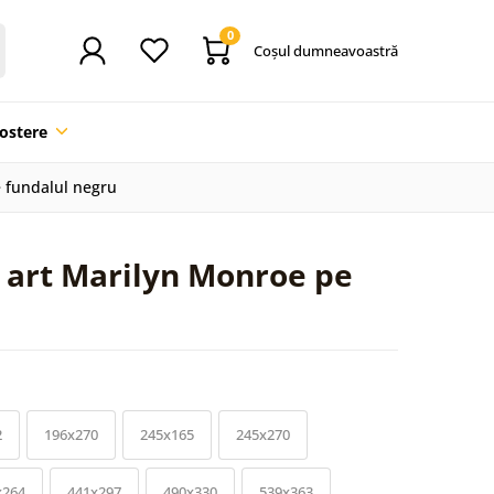
0
Coşul dumneavoastră
ostere
 fundalul negru
 art Marilyn Monroe pe
2
196x270
245x165
245x270
x264
441x297
490x330
539x363