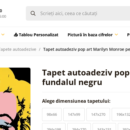
0
5:00
📤 Tablou Personalizat
Pictură în baza cifrelor
P
Tapete autoadezive
Tapet autoadeziv pop art Marilyn Monroe pe
Tapet autoadeziv pop
fundalul negru
Alege dimensiunea tapetului:
98x66
147x99
147x270
196x13
294x198
294x270
343x231
392