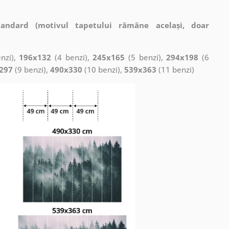
tandard (motivul tapetului rămâne același, doar
nzi),
196x132
(4 benzi),
245x165
(5 benzi),
294x198
(6
297
(9 benzi),
490x330
(10 benzi),
539x363
(11 benzi)