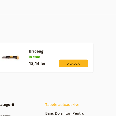
Briceag
În stoc
13,14 lei
ADAUGĂ
ategorii
Tapete autoadezive
Baie
,
Dormitor
,
Pentru