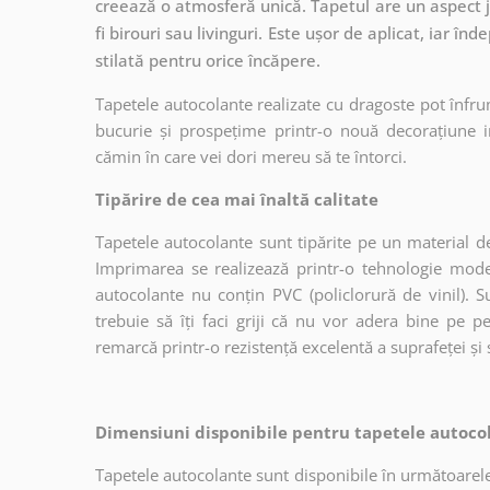
creează o atmosferă unică. Tapetul are un aspect ju
fi birouri sau livinguri. Este ușor de aplicat, iar în
stilată pentru orice încăpere.
Tapetele autocolante realizate cu dragoste pot înfru
bucurie și prospețime printr-o nouă decorațiune in
cămin în care vei dori mereu să te întorci.
Tipărire de cea mai înaltă calitate
Tapetele autocolante sunt tipărite pe un material de
Imprimarea se realizează printr-o tehnologie mo
autocolante nu conțin PVC (policlorură de vinil). Su
trebuie să îți faci griji că nu vor adera bine pe p
remarcă printr-o rezistență excelentă a suprafeței și s
Dimensiuni disponibile pentru tapetele autocol
Tapetele autocolante sunt disponibile în următoarele