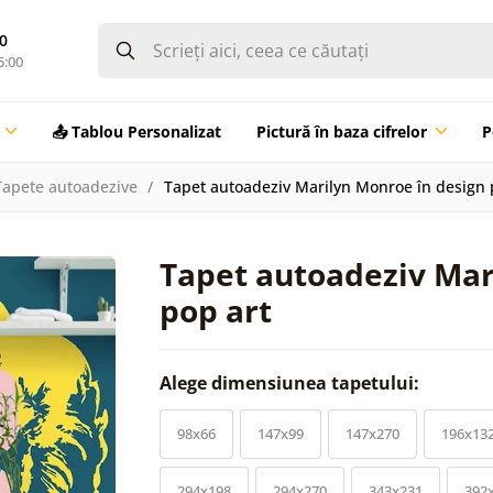
0
5:00
📤 Tablou Personalizat
Pictură în baza cifrelor
P
Tapete autoadezive
Tapet autoadeziv Marilyn Monroe în design 
Tapet autoadeziv Mar
pop art
Alege dimensiunea tapetului:
98x66
147x99
147x270
196x13
294x198
294x270
343x231
392