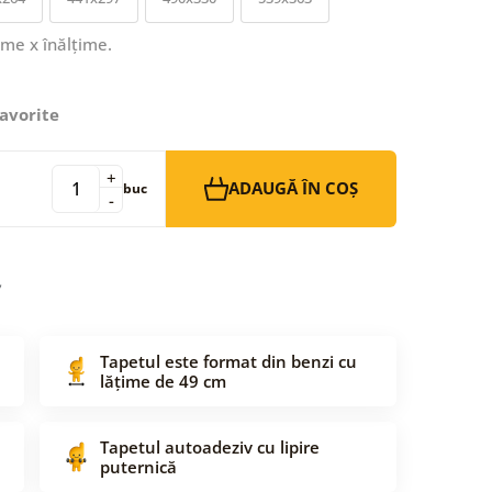
ime x înălțime.
avorite
+
ADAUGĂ ÎN COȘ
buc
-
Tapetul este format din benzi cu
lățime de 49 cm
Tapetul autoadeziv cu lipire
puternică