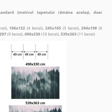
tandard (motivul tapetului rămâne același, doar
nzi),
196x132
(4 benzi),
245x165
(5 benzi),
294x198
(6
297
(9 benzi),
490x330
(10 benzi),
539x363
(11 benzi)