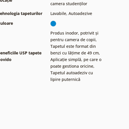
ocație
camera studenților
ehnologia tapeturilor
Lavabile
,
Autoadezive
uloare
Produs inodor, potrivit și
pentru camera de copii
,
Tapetul este format din
eneficiile USP tapete
benzi cu lățime de 49 cm
,
ovido
Aplicație simplă, pe care o
poate gestiona oricine
,
Tapetul autoadeziv cu
lipire puternică