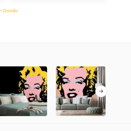
r:
Dovido