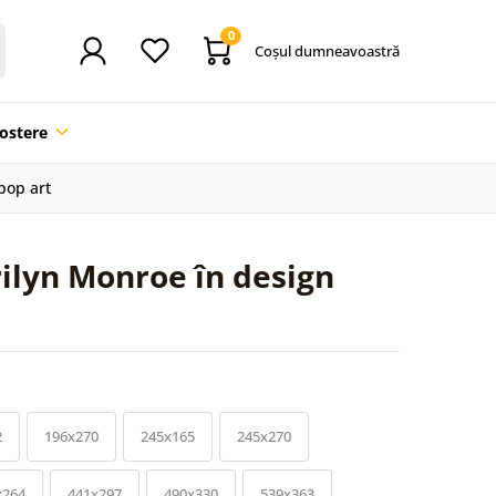
0
Coşul dumneavoastră
ostere
pop art
ilyn Monroe în design
2
196x270
245x165
245x270
x264
441x297
490x330
539x363