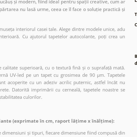
L
căuș și modern, fiind ideal pentru spații creative, cum ar
depărtarea nu lasă urme, ceea ce îl face o soluție practică și
T
C
museța interiorul casei tale. Alege dintre modele unice, adu
terioară. Cu ajutorul tapetelor autocolante, poți crea un
B
d
 calitate superioară, cu o textură fină și o suprafață mată.
dernă UV-led pe un tapet cu grosimea de 90 µm. Tapetele
nt acoperite cu un adeziv acrilic puternic, astfel încât nu
erete. Datorită imprimării cu cerneală, tapetele noastre se
tabilitatea culorilor.
ante (exprimate în cm, raport lățime x înălțime):
 dimensiuni și tipuri, fiecare dimensiune fiind compusă din