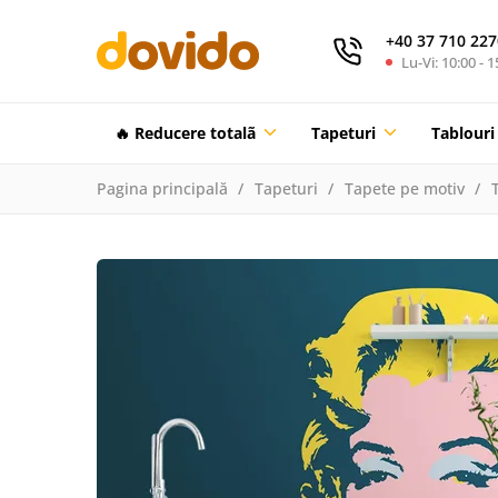
+40 37 710 227
Lu-Vi: 10:00 - 1
🔥 Reducere totalã
Tapeturi
Tablouri
Pagina principală
Tapeturi
Tapete pe motiv