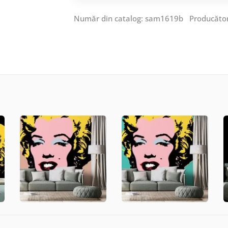
Număr din catalog: sam1619b Producăto