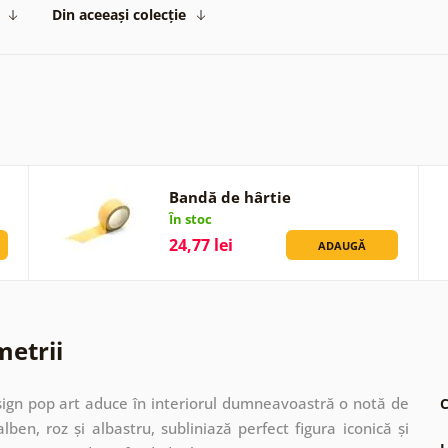
Din aceeași colecție
Bandă de hârtie
În stoc
24,77 lei
ADAUGĂ
metrii
ign pop art aduce în interiorul dumneavoastră o notă de
C
ben, roz și albastru, subliniază perfect figura iconică și