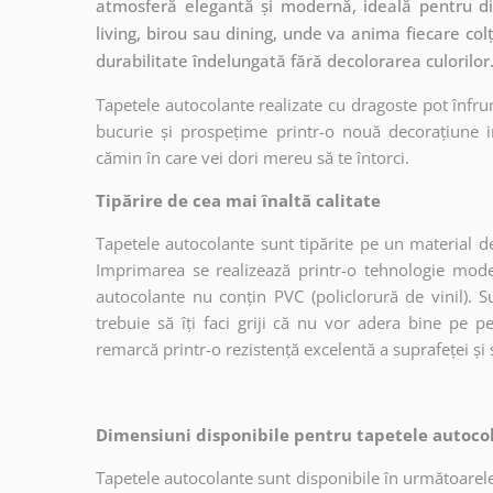
atmosferă elegantă și modernă, ideală pentru div
living, birou sau dining, unde va anima fiecare colț
durabilitate îndelungată fără decolorarea culorilor
Tapetele autocolante realizate cu dragoste pot înfru
bucurie și prospețime printr-o nouă decorațiune in
cămin în care vei dori mereu să te întorci.
Tipărire de cea mai înaltă calitate
Tapetele autocolante sunt tipărite pe un material de
Imprimarea se realizează printr-o tehnologie mo
autocolante nu conțin PVC (policlorură de vinil). Su
trebuie să îți faci griji că nu vor adera bine pe p
remarcă printr-o rezistență excelentă a suprafeței și s
Dimensiuni disponibile pentru tapetele autocol
Tapetele autocolante sunt disponibile în următoarele