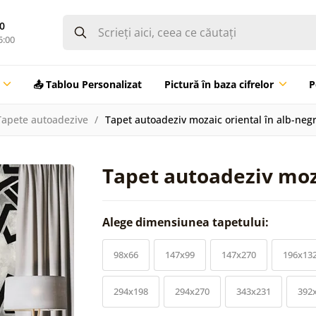
0
5:00
📤 Tablou Personalizat
Pictură în baza cifrelor
P
Tapete autoadezive
Tapet autoadeziv mozaic oriental în alb-neg
Tapet autoadeziv moza
Alege dimensiunea tapetului:
98x66
147x99
147x270
196x13
294x198
294x270
343x231
392