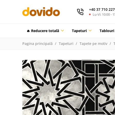
+40 37 710 227
Lu-Vi: 10:00 - 1
🔥 Reducere totalã
Tapeturi
Tablouri
Pagina principală
Tapeturi
Tapete pe motiv