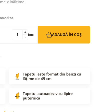
ime x înălțime.
avorite
+
ADAUGĂ ÎN COȘ
buc
-
Tapetul este format din benzi cu
lățime de 49 cm
Tapetul autoadeziv cu lipire
puternică