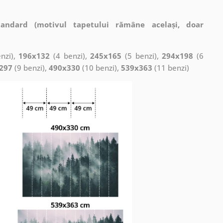
tandard (motivul tapetului rămâne același, doar
nzi),
196x132
(4 benzi),
245x165
(5 benzi),
294x198
(6
297
(9 benzi),
490x330
(10 benzi),
539x363
(11 benzi)