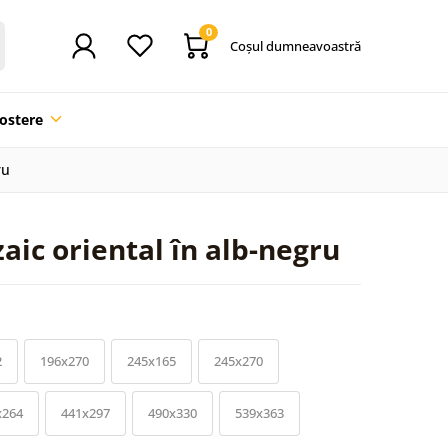
0
Coşul dumneavoastră
ostere
ru
ic oriental în alb-negru
2
196x270
245x165
245x270
x264
441x297
490x330
539x363