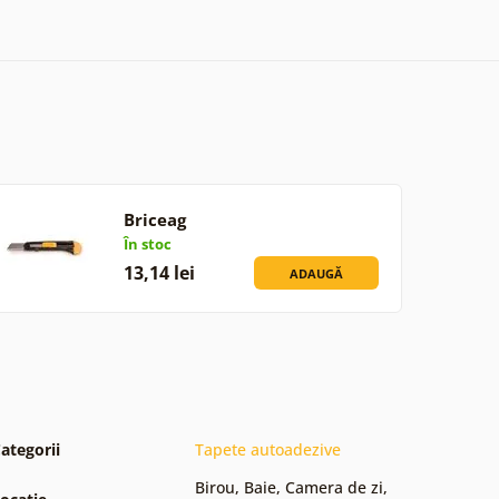
Briceag
În stoc
13,14 lei
ADAUGĂ
ategorii
Tapete autoadezive
Birou
,
Baie
,
Camera de zi
,