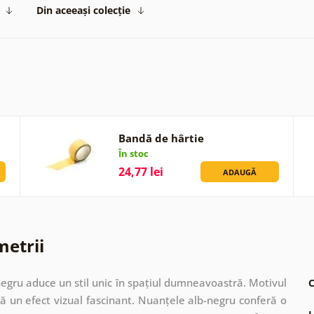
Din aceeași colecție
Bandă de hârtie
În stoc
24,77 lei
ADAUGĂ
metrii
egru aduce un stil unic în spațiul dumneavoastră. Motivul
C
 un efect vizual fascinant. Nuanțele alb-negru conferă o