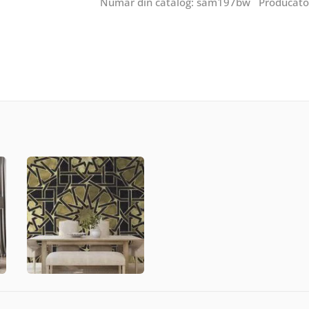
Număr din catalog: sam197bw Producăto