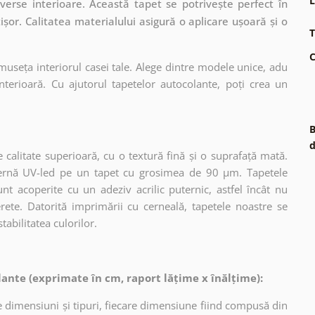
L
erse interioare. Această tapet se potrivește perfect în
ișor. Calitatea materialului asigură o aplicare ușoară și o
T
.
C
museța interiorul casei tale. Alege dintre modele unice, adu
terioară. Cu ajutorul tapetelor autocolante, poți crea un
B
d
 calitate superioară, cu o textură fină și o suprafață mată.
dernă UV-led pe un tapet cu grosimea de 90 µm. Tapetele
nt acoperite cu un adeziv acrilic puternic, astfel încât nu
erete. Datorită imprimării cu cerneală, tapetele noastre se
tabilitatea culorilor.
ante (exprimate în cm, raport lățime x înălțime):
 dimensiuni și tipuri, fiecare dimensiune fiind compusă din