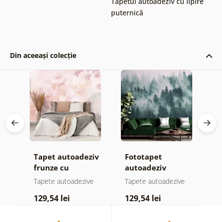
Tapetul autoadeziv cu lipire
puternică
Din aceeași colecție
Tapet autoadeziv
Fototapet
T
jă
frunze cu
autoadeziv
h
atingere
pădure în ceață
d
e
Tapete autoadezive
Tapete autoadezive
T
pastelată
129,54 lei
129,54 lei
1