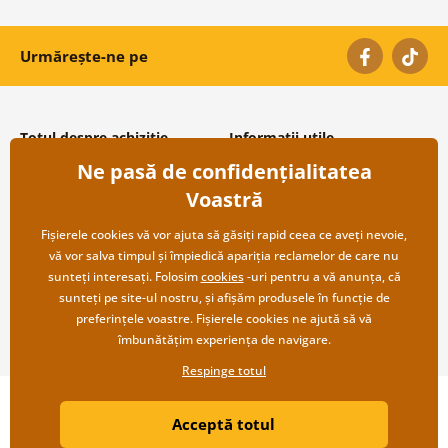
Urmărește-ne pe
Totul despre achiziție
Informații utile
Ne pasă de confidențialitatea
Condiții și termeni generali
Despre noi
Protecția datelor personale
Întrebări frecvente
Voastră
Transport și modalități de plată
Contacte
Returnare
Cooperare angro
Fișierele cookies vă vor ajuta să găsiți rapid ceea ce aveți nevoie,
vă vor salva timpul și împiedică apariția reclamelor de care nu
sunteți interesați. Folosim
cookies
-uri pentru a vă anunța, că
sunteți pe site-ul nostru, și afișăm produsele în funcție de
preferințele voastre. Fișierele cookies ne ajută să vă
îmbunătățim experiența de navigare.
Respinge totul
Copyright ©2019 © Dovido.ro.
Acceptă totul
Webdesign
Litvanyi.sk
| Magazinul online a fost creat de