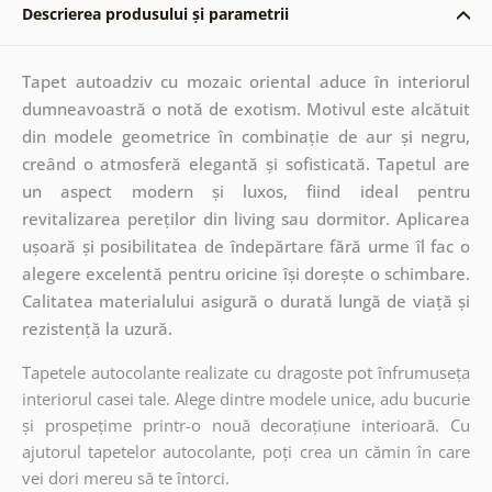
Descrierea produsului și parametrii
Tapet autoadziv cu mozaic oriental aduce în interiorul
dumneavoastră o notă de exotism. Motivul este alcătuit
din modele geometrice în combinație de aur și negru,
creând o atmosferă elegantă și sofisticată. Tapetul are
un aspect modern și luxos, fiind ideal pentru
revitalizarea pereților din living sau dormitor. Aplicarea
ușoară și posibilitatea de îndepărtare fără urme îl fac o
alegere excelentă pentru oricine își dorește o schimbare.
Calitatea materialului asigură o durată lungă de viață și
rezistență la uzură.
Tapetele autocolante realizate cu dragoste pot înfrumuseța
interiorul casei tale. Alege dintre modele unice, adu bucurie
și prospețime printr-o nouă decorațiune interioară. Cu
ajutorul tapetelor autocolante, poți crea un cămin în care
vei dori mereu să te întorci.