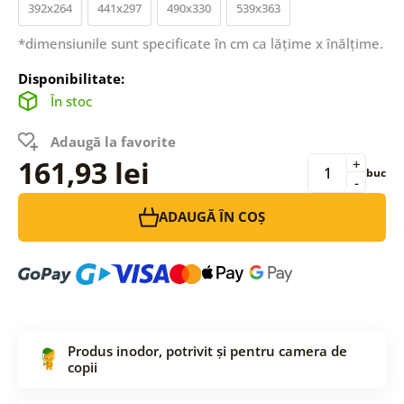
392x264
441x297
490x330
539x363
*dimensiunile sunt specificate în cm ca lățime x înălțime.
Disponibilitate:
În stoc
Adaugă la favorite
161,93 lei
+
buc
-
ADAUGĂ ÎN COȘ
Produs inodor, potrivit și pentru camera de
copii