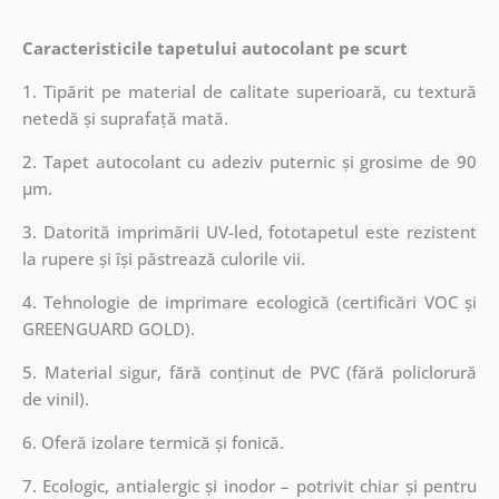
Caracteristicile tapetului autocolant pe scurt
1. Tipărit pe material de calitate superioară, cu textură
netedă și suprafață mată.
2. Tapet autocolant cu adeziv puternic și grosime de 90
µm.
3. Datorită imprimării UV-led, fototapetul este rezistent
la rupere și își păstrează culorile vii.
4. Tehnologie de imprimare ecologică (certificări VOC și
GREENGUARD GOLD).
5. Material sigur, fără conținut de PVC (fără policlorură
de vinil).
6. Oferă izolare termică și fonică.
7. Ecologic, antialergic și inodor – potrivit chiar și pentru