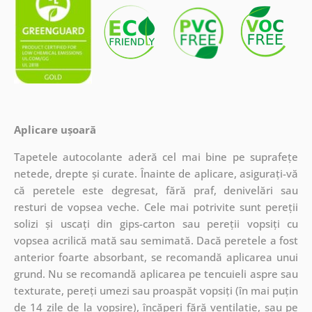
Aplicare ușoară
Tapetele autocolante aderă cel mai bine pe suprafețe
netede, drepte și curate. Înainte de aplicare, asigurați-vă
că peretele este degresat, fără praf, denivelări sau
resturi de vopsea veche. Cele mai potrivite sunt pereții
solizi și uscați din gips-carton sau pereții vopsiți cu
vopsea acrilică mată sau semimată. Dacă peretele a fost
anterior foarte absorbant, se recomandă aplicarea unui
grund. Nu se recomandă aplicarea pe tencuieli aspre sau
texturate, pereți umezi sau proaspăt vopsiți (în mai puțin
de 14 zile de la vopsire), încăperi fără ventilație, sau pe