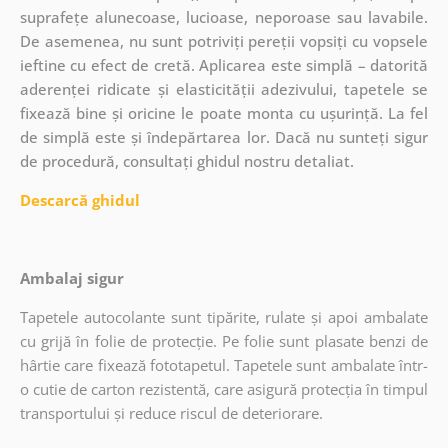
suprafețe alunecoase, lucioase, neporoase sau lavabile.
De asemenea, nu sunt potriviți pereții vopsiți cu vopsele
ieftine cu efect de cretă. Aplicarea este simplă – datorită
aderenței ridicate și elasticității adezivului, tapetele se
fixează bine și oricine le poate monta cu ușurință. La fel
de simplă este și îndepărtarea lor. Dacă nu sunteți sigur
de procedură, consultați ghidul nostru detaliat.
Descarcă ghidul
Ambalaj sigur
Tapetele autocolante sunt tipărite, rulate și apoi ambalate
cu grijă în folie de protecție. Pe folie sunt plasate benzi de
hârtie care fixează fototapetul. Tapetele sunt ambalate într-
o cutie de carton rezistentă, care asigură protecția în timpul
transportului și reduce riscul de deteriorare.