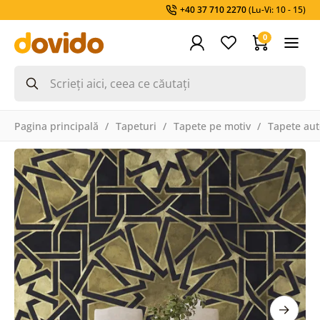
+40 37 710 2270
(Lu-Vi: 10 - 15)
0
Pagina principală
Tapeturi
Tapete pe motiv
Tapete aut