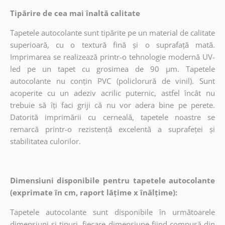
Tipărire de cea mai înaltă calitate
Tapetele autocolante sunt tipărite pe un material de calitate
superioară, cu o textură fină și o suprafață mată.
Imprimarea se realizează printr-o tehnologie modernă UV-
led pe un tapet cu grosimea de 90 µm. Tapetele
autocolante nu conțin PVC (policlorură de vinil). Sunt
acoperite cu un adeziv acrilic puternic, astfel încât nu
trebuie să îți faci griji că nu vor adera bine pe perete.
Datorită imprimării cu cerneală, tapetele noastre se
remarcă printr-o rezistență excelentă a suprafeței și
stabilitatea culorilor.
Dimensiuni disponibile pentru tapetele autocolante
(exprimate în cm, raport lățime x înălțime):
Tapetele autocolante sunt disponibile în următoarele
dimensiuni și tipuri, fiecare dimensiune fiind compusă din