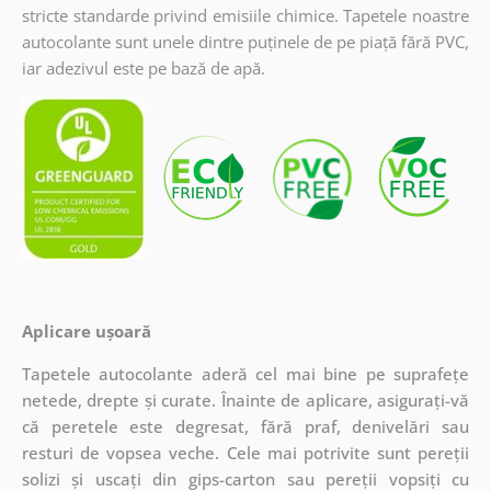
stricte standarde privind emisiile chimice. Tapetele noastre
autocolante sunt unele dintre puținele de pe piață fără PVC,
iar adezivul este pe bază de apă.
Aplicare ușoară
Tapetele autocolante aderă cel mai bine pe suprafețe
netede, drepte și curate. Înainte de aplicare, asigurați-vă
că peretele este degresat, fără praf, denivelări sau
resturi de vopsea veche. Cele mai potrivite sunt pereții
solizi și uscați din gips-carton sau pereții vopsiți cu