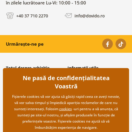
în zilele lucrătoare Lu-Vi: 10:00 - 15:00
+40 37 710 2270
info@dovido.ro
Urmărește-ne pe
Totul despre achiziție
Informații utile
Ne pasă de confidențialitatea
Condiții și termeni generali
Despre noi
Protecția datelor personale
Întrebări frecvente
Voastră
Transport și modalități de plată
Contacte
Returnare
Cooperare angro
Fișierele cookies vă vor ajuta să găsiți rapid ceea ce aveți nevoie,
vă vor salva timpul și împiedică apariția reclamelor de care nu
sunteți interesați. Folosim
cookies
-uri pentru a vă anunța, că
sunteți pe site-ul nostru, și afișăm produsele în funcție de
preferințele voastre. Fișierele cookies ne ajută să vă
îmbunătățim experiența de navigare.