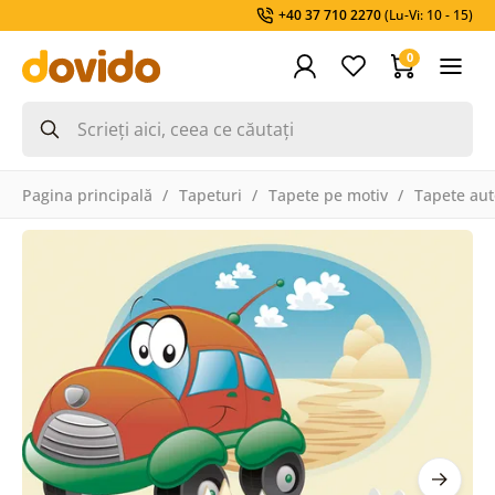
+40 37 710 2270
(Lu-Vi: 10 - 15)
0
Pagina principală
Tapeturi
Tapete pe motiv
Tapete aut