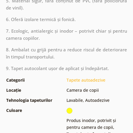
5. Material sigur, fără conținut de PVC (fără policlorură
de vinil).
6. Oferă izolare termică și fonică.
7. Ecologic, antialergic și inodor – potrivit chiar și pentru
camera copiilor.
8. Ambalat cu grijă pentru a reduce riscul de deteriorare
în timpul transportului.
9. Tapet autocolant ușor de aplicat și îndepărtat.
Categorii
Tapete autoadezive
Locație
Camera de copii
Tehnologia tapeturilor
Lavabile
,
Autoadezive
Culoare
Produs inodor, potrivit și
pentru camera de copii
,