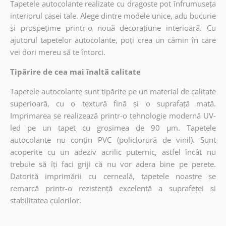
Tapetele autocolante realizate cu dragoste pot înfrumuseța
interiorul casei tale. Alege dintre modele unice, adu bucurie
și prospețime printr-o nouă decorațiune interioară. Cu
ajutorul tapetelor autocolante, poți crea un cămin în care
vei dori mereu să te întorci.
Tipărire de cea mai înaltă calitate
Tapetele autocolante sunt tipărite pe un material de calitate
superioară, cu o textură fină și o suprafață mată.
Imprimarea se realizează printr-o tehnologie modernă UV-
led pe un tapet cu grosimea de 90 µm. Tapetele
autocolante nu conțin PVC (policlorură de vinil). Sunt
acoperite cu un adeziv acrilic puternic, astfel încât nu
trebuie să îți faci griji că nu vor adera bine pe perete.
Datorită imprimării cu cerneală, tapetele noastre se
remarcă printr-o rezistență excelentă a suprafeței și
stabilitatea culorilor.