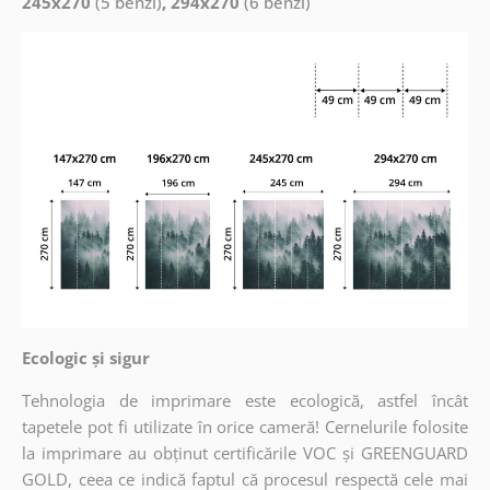
245x270
(5 benzi)
, 294x270
(6 benzi)
Ecologic și sigur
Tehnologia de imprimare este ecologică, astfel încât
tapetele pot fi utilizate în orice cameră! Cernelurile folosite
la imprimare au obținut certificările VOC și GREENGUARD
GOLD, ceea ce indică faptul că procesul respectă cele mai