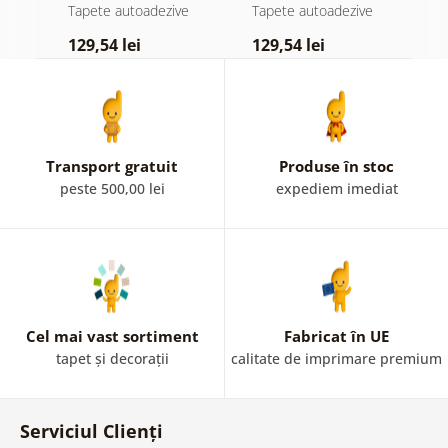
atingere
pădure în ceață
d
e
Tapete autoadezive
Tapete autoadezive
T
pastelată
129,54 lei
129,54 lei
1
Transport gratuit
Produse în stoc
peste 500,00 lei
expediem imediat
Cel mai vast sortiment
Fabricat în UE
tapet și decorații
calitate de imprimare premium
Serviciul Clienți