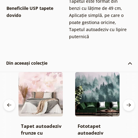
Tapetul este format din
Beneficiile USP tapete
benzi cu lățime de 49 cm
,
dovido
Aplicație simplă, pe care o
poate gestiona oricine
,
Tapetul autoadeziv cu lipire
puternică
Din aceeași colecție
Tapet autoadeziv
Fototapet
T
jă
frunze cu
autoadeziv
h