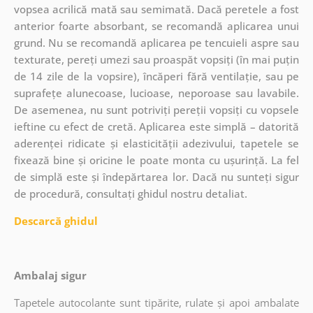
vopsea acrilică mată sau semimată. Dacă peretele a fost
anterior foarte absorbant, se recomandă aplicarea unui
grund. Nu se recomandă aplicarea pe tencuieli aspre sau
texturate, pereți umezi sau proaspăt vopsiți (în mai puțin
de 14 zile de la vopsire), încăperi fără ventilație, sau pe
suprafețe alunecoase, lucioase, neporoase sau lavabile.
De asemenea, nu sunt potriviți pereții vopsiți cu vopsele
ieftine cu efect de cretă. Aplicarea este simplă – datorită
aderenței ridicate și elasticității adezivului, tapetele se
fixează bine și oricine le poate monta cu ușurință. La fel
de simplă este și îndepărtarea lor. Dacă nu sunteți sigur
de procedură, consultați ghidul nostru detaliat.
Descarcă ghidul
Ambalaj sigur
Tapetele autocolante sunt tipărite, rulate și apoi ambalate