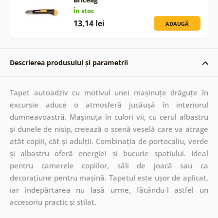
În stoc
13,14 lei
ADAUGĂ
Descrierea produsului și parametrii
Tapet autoadziv cu motivul unei mașinuțe drăguțe în
excursie aduce o atmosferă jucăușă în interiorul
dumneavoastră. Mașinuța în culori vii, cu cerul albastru
și dunele de nisip, creează o scenă veselă care va atrage
atât copiii, cât și adulții. Combinația de portocaliu, verde
și albastru oferă energiei și bucurie spațiului. Ideal
pentru camerele copiilor, săli de joacă sau ca
decorațiune pentru mașină. Tapetul este ușor de aplicat,
iar îndepărtarea nu lasă urme, făcându-l astfel un
accesoriu practic și stilat.