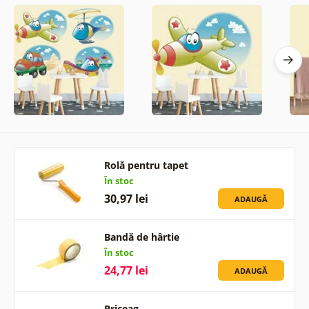
Rolă pentru tapet
În stoc
30,97 lei
ADAUGĂ
Bandă de hârtie
În stoc
24,77 lei
ADAUGĂ
Briceag