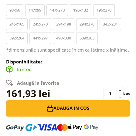
98x66
147x99
147x270
196x132
196x270
245x165
245x270
294x198
294x270
343x231
392x264
441x297
490x330
539x363
*dimensiunile sunt specificate în cm ca lățime x înălțime.
Disponibilitate:
În stoc
Adaugă la favorite
161,93 lei
+
buc
-
ADAUGĂ ÎN COȘ