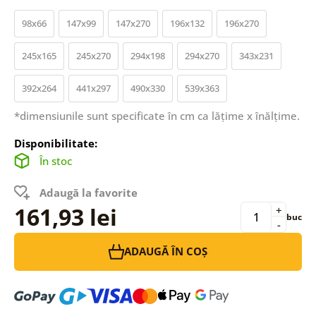
98x66
147x99
147x270
196x132
196x270
245x165
245x270
294x198
294x270
343x231
392x264
441x297
490x330
539x363
*dimensiunile sunt specificate în cm ca lățime x înălțime.
Disponibilitate:
În stoc
Adaugă la favorite
161,93 lei
+
buc
-
ADAUGĂ ÎN COȘ