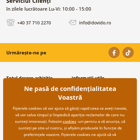
Serviciul Clienți
în zilele lucrătoare Lu-Vi: 10:00 - 15:00
+40 37 710 2270
info@dovido.ro
Urmărește-ne pe
Totul despre achiziție
Informații utile
Ne pasă de confidențialitatea
Condiții și termeni generali
Despre noi
Protecția datelor personale
Întrebări frecvente
Voastră
Transport și modalități de plată
Contacte
Returnare
Cooperare angro
Fișierele cookies vă vor ajuta să găsiți rapid ceea ce aveți nevoie,
vă vor salva timpul și împiedică apariția reclamelor de care nu
sunteți interesați. Folosim
cookies
-uri pentru a vă anunța, că
sunteți pe site-ul nostru, și afișăm produsele în funcție de
preferințele voastre. Fișierele cookies ne ajută să vă