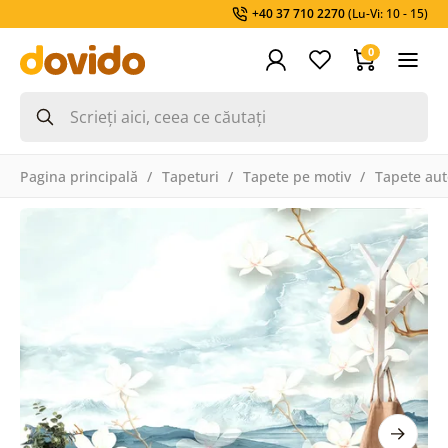
+40 37 710 2270
(Lu-Vi: 10 - 15)
0
Pagina principală
Tapeturi
Tapete pe motiv
Tapete aut