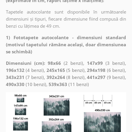
(exprimate în cm, raport lățime x înălțime):
Tapetele autocolante sunt disponibile în următoarele
dimensiuni și tipuri, fiecare dimensiune fiind compusă din
benzi cu lățimea de 49 cm.
1) Fototapete autocolante - dimensiuni standard
(motivul tapetului rămâne același, doar dimensiunea
se schimbă)
Dimensiuni (cm): 98x66
(2 benzi),
147x99
(3 benzi),
196x132
(4 benzi),
245x165
(5 benzi),
294x198
(6 benzi),
343x231
(7 benzi),
392x264
(8 benzi),
441x297
(9 benzi),
490x330
(10 benzi),
539x363
(11 benzi)