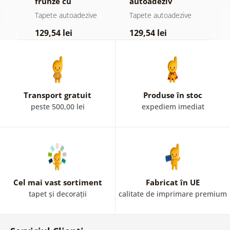
frunze cu
autoadeziv
h
atingere
pădure în ceață
d
e
Tapete autoadezive
Tapete autoadezive
T
pastelată
129,54 lei
129,54 lei
1
Transport gratuit
Produse în stoc
peste 500,00 lei
expediem imediat
Cel mai vast sortiment
Fabricat în UE
tapet și decorații
calitate de imprimare premium