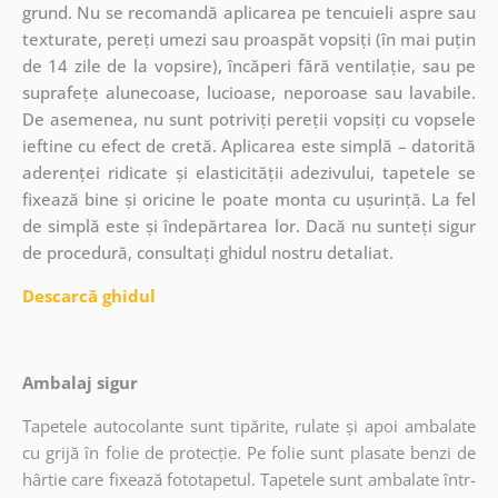
grund. Nu se recomandă aplicarea pe tencuieli aspre sau
texturate, pereți umezi sau proaspăt vopsiți (în mai puțin
de 14 zile de la vopsire), încăperi fără ventilație, sau pe
suprafețe alunecoase, lucioase, neporoase sau lavabile.
De asemenea, nu sunt potriviți pereții vopsiți cu vopsele
ieftine cu efect de cretă. Aplicarea este simplă – datorită
aderenței ridicate și elasticității adezivului, tapetele se
fixează bine și oricine le poate monta cu ușurință. La fel
de simplă este și îndepărtarea lor. Dacă nu sunteți sigur
de procedură, consultați ghidul nostru detaliat.
Descarcă ghidul
Ambalaj sigur
Tapetele autocolante sunt tipărite, rulate și apoi ambalate
cu grijă în folie de protecție. Pe folie sunt plasate benzi de
hârtie care fixează fototapetul. Tapetele sunt ambalate într-