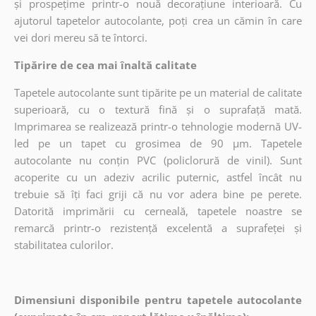
și prospețime printr-o nouă decorațiune interioară. Cu
ajutorul tapetelor autocolante, poți crea un cămin în care
vei dori mereu să te întorci.
Tipărire de cea mai înaltă calitate
Tapetele autocolante sunt tipărite pe un material de calitate
superioară, cu o textură fină și o suprafață mată.
Imprimarea se realizează printr-o tehnologie modernă UV-
led pe un tapet cu grosimea de 90 µm. Tapetele
autocolante nu conțin PVC (policlorură de vinil). Sunt
acoperite cu un adeziv acrilic puternic, astfel încât nu
trebuie să îți faci griji că nu vor adera bine pe perete.
Datorită imprimării cu cerneală, tapetele noastre se
remarcă printr-o rezistență excelentă a suprafeței și
stabilitatea culorilor.
Dimensiuni disponibile pentru tapetele autocolante