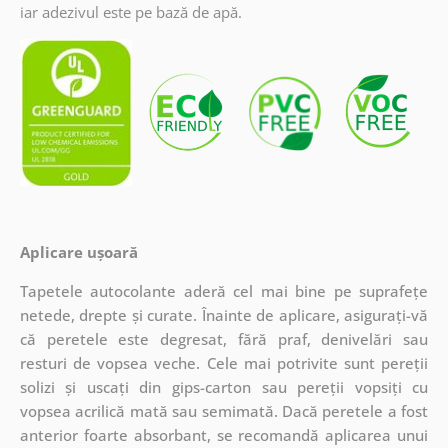
iar adezivul este pe bază de apă.
Aplicare ușoară
Tapetele autocolante aderă cel mai bine pe suprafețe
netede, drepte și curate. Înainte de aplicare, asigurați-vă
că peretele este degresat, fără praf, denivelări sau
resturi de vopsea veche. Cele mai potrivite sunt pereții
solizi și uscați din gips-carton sau pereții vopsiți cu
vopsea acrilică mată sau semimată. Dacă peretele a fost
anterior foarte absorbant, se recomandă aplicarea unui