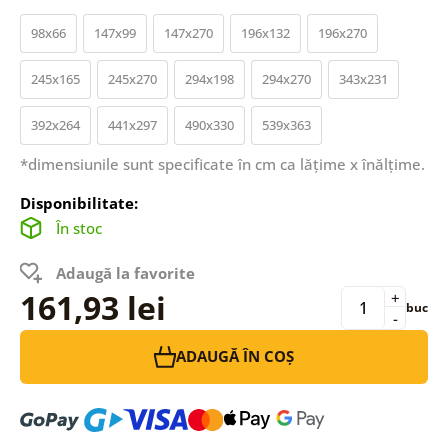
98x66
147x99
147x270
196x132
196x270
245x165
245x270
294x198
294x270
343x231
392x264
441x297
490x330
539x363
*dimensiunile sunt specificate în cm ca lățime x înălțime.
Disponibilitate:
În stoc
Adaugă la favorite
161,93 lei
+
buc
-
ADAUGĂ ÎN COȘ