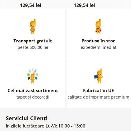
129,54 lei
129,54 lei
1
Transport gratuit
Produse în stoc
peste 500,00 lei
expediem imediat
Cel mai vast sortiment
Fabricat în UE
tapet și decorații
calitate de imprimare premium
Serviciul Clienți
în zilele lucrătoare Lu-Vi: 10:00 - 15:00