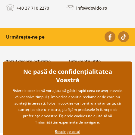
+40 37 710 2270
info@dovido.ro
Urmărește-ne pe
Totul despre achiziție
Informații utile
Ne pasă de confidențialitatea
Condiții și termeni generali
Despre noi
Protecția datelor personale
Întrebări frecvente
Voastră
Transport și modalități de plată
Contacte
Returnare
Cooperare angro
Fișierele cookies vă vor ajuta să găsiți rapid ceea ce aveți nevoie,
vă vor salva timpul și împiedică apariția reclamelor de care nu
sunteți interesați. Folosim
cookies
-uri pentru a vă anunța, că
sunteți pe site-ul nostru, și afișăm produsele în funcție de
preferințele voastre. Fișierele cookies ne ajută să vă
îmbunătățim experiența de navigare.
Respinge totul