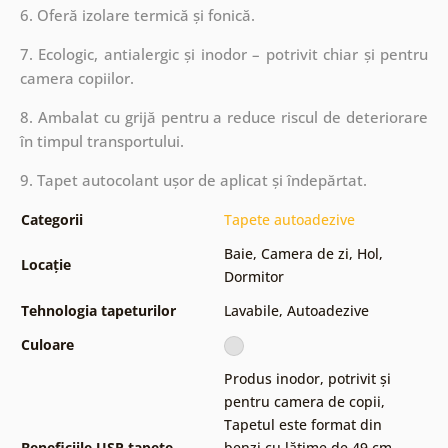
6. Oferă izolare termică și fonică.
7. Ecologic, antialergic și inodor – potrivit chiar și pentru
camera copiilor.
8. Ambalat cu grijă pentru a reduce riscul de deteriorare
în timpul transportului.
9. Tapet autocolant ușor de aplicat și îndepărtat.
Categorii
Tapete autoadezive
Baie
,
Camera de zi
,
Hol
,
Locație
Dormitor
Tehnologia tapeturilor
Lavabile
,
Autoadezive
Culoare
Produs inodor, potrivit și
pentru camera de copii
,
Tapetul este format din
Beneficiile USP tapete
benzi cu lățime de 49 cm
,