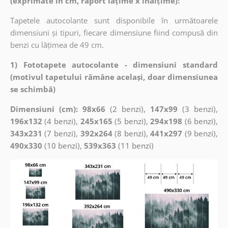
(exprimate în cm, raport lățime x înălțime):
Tapetele autocolante sunt disponibile în următoarele
dimensiuni și tipuri, fiecare dimensiune fiind compusă din
benzi cu lățimea de 49 cm.
1) Fototapete autocolante - dimensiuni standard
(motivul tapetului rămâne același, doar dimensiunea
se schimbă)
Dimensiuni (cm): 98x66
(2 benzi),
147x99
(3 benzi),
196x132
(4 benzi),
245x165
(5 benzi),
294x198
(6 benzi),
343x231
(7 benzi),
392x264
(8 benzi),
441x297
(9 benzi),
490x330
(10 benzi),
539x363
(11 benzi)