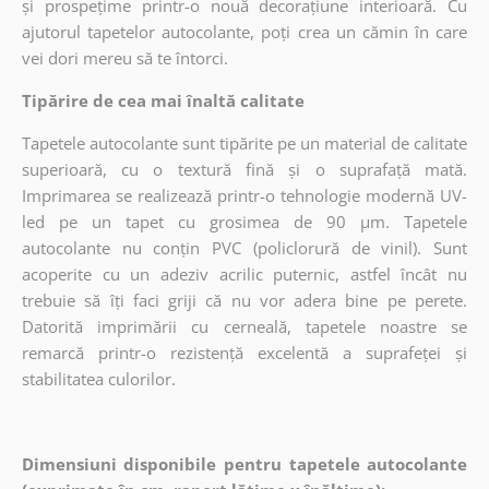
și prospețime printr-o nouă decorațiune interioară. Cu
ajutorul tapetelor autocolante, poți crea un cămin în care
vei dori mereu să te întorci.
Tipărire de cea mai înaltă calitate
Tapetele autocolante sunt tipărite pe un material de calitate
superioară, cu o textură fină și o suprafață mată.
Imprimarea se realizează printr-o tehnologie modernă UV-
led pe un tapet cu grosimea de 90 µm. Tapetele
autocolante nu conțin PVC (policlorură de vinil). Sunt
acoperite cu un adeziv acrilic puternic, astfel încât nu
trebuie să îți faci griji că nu vor adera bine pe perete.
Datorită imprimării cu cerneală, tapetele noastre se
remarcă printr-o rezistență excelentă a suprafeței și
stabilitatea culorilor.
Dimensiuni disponibile pentru tapetele autocolante