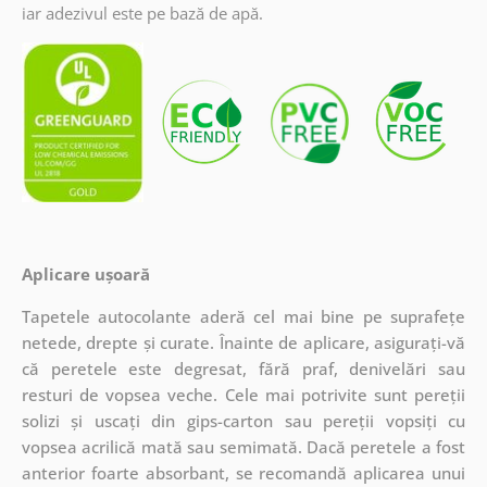
iar adezivul este pe bază de apă.
Aplicare ușoară
Tapetele autocolante aderă cel mai bine pe suprafețe
netede, drepte și curate. Înainte de aplicare, asigurați-vă
că peretele este degresat, fără praf, denivelări sau
resturi de vopsea veche. Cele mai potrivite sunt pereții
solizi și uscați din gips-carton sau pereții vopsiți cu
vopsea acrilică mată sau semimată. Dacă peretele a fost
anterior foarte absorbant, se recomandă aplicarea unui