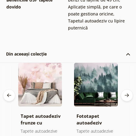
dovido
Aplicație simplă, pe care o
poate gestiona oricine
,
Tapetul autoadeziv cu lipire
puternică
Din aceeași colecție
Tapet autoadeziv
Fototapet
T
ul
frunze cu
autoadeziv
h
atingere
pădure în ceață
d
e
Tapete autoadezive
Tapete autoadezive
T
pastelată