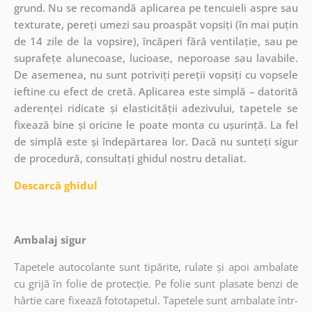
grund. Nu se recomandă aplicarea pe tencuieli aspre sau
texturate, pereți umezi sau proaspăt vopsiți (în mai puțin
de 14 zile de la vopsire), încăperi fără ventilație, sau pe
suprafețe alunecoase, lucioase, neporoase sau lavabile.
De asemenea, nu sunt potriviți pereții vopsiți cu vopsele
ieftine cu efect de cretă. Aplicarea este simplă – datorită
aderenței ridicate și elasticității adezivului, tapetele se
fixează bine și oricine le poate monta cu ușurință. La fel
de simplă este și îndepărtarea lor. Dacă nu sunteți sigur
de procedură, consultați ghidul nostru detaliat.
Descarcă ghidul
Ambalaj sigur
Tapetele autocolante sunt tipărite, rulate și apoi ambalate
cu grijă în folie de protecție. Pe folie sunt plasate benzi de
hârtie care fixează fototapetul. Tapetele sunt ambalate într-