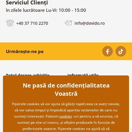
Serviciul Clienți
în zilele lucrătoare Lu-Vi: 10:00 - 15:00
+40 37 710 2270
info@dovido.ro
Urmărește-ne pe
Totul despre achiziție
Informații utile
Ne pasă de confidențialitatea
Condiții și termeni generali
Despre noi
Protecția datelor personale
Întrebări frecvente
Voastră
Transport și modalități de plată
Contacte
Returnare
Cooperare angro
Fișierele cookies vă vor ajuta să găsiți rapid ceea ce aveți nevoie,
vă vor salva timpul și împiedică apariția reclamelor de care nu
sunteți interesați. Folosim
cookies
-uri pentru a vă anunța, că
sunteți pe site-ul nostru, și afișăm produsele în funcție de
preferințele voastre. Fișierele cookies ne ajută să vă