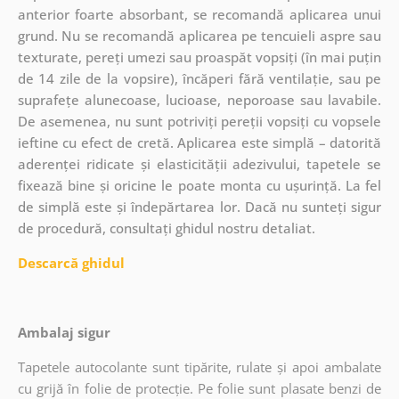
anterior foarte absorbant, se recomandă aplicarea unui
grund. Nu se recomandă aplicarea pe tencuieli aspre sau
texturate, pereți umezi sau proaspăt vopsiți (în mai puțin
de 14 zile de la vopsire), încăperi fără ventilație, sau pe
suprafețe alunecoase, lucioase, neporoase sau lavabile.
De asemenea, nu sunt potriviți pereții vopsiți cu vopsele
ieftine cu efect de cretă. Aplicarea este simplă – datorită
aderenței ridicate și elasticității adezivului, tapetele se
fixează bine și oricine le poate monta cu ușurință. La fel
de simplă este și îndepărtarea lor. Dacă nu sunteți sigur
de procedură, consultați ghidul nostru detaliat.
Descarcă ghidul
Ambalaj sigur
Tapetele autocolante sunt tipărite, rulate și apoi ambalate
cu grijă în folie de protecție. Pe folie sunt plasate benzi de