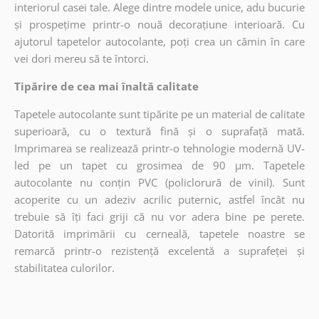
interiorul casei tale. Alege dintre modele unice, adu bucurie
și prospețime printr-o nouă decorațiune interioară. Cu
ajutorul tapetelor autocolante, poți crea un cămin în care
vei dori mereu să te întorci.
Tipărire de cea mai înaltă calitate
Tapetele autocolante sunt tipărite pe un material de calitate
superioară, cu o textură fină și o suprafață mată.
Imprimarea se realizează printr-o tehnologie modernă UV-
led pe un tapet cu grosimea de 90 µm. Tapetele
autocolante nu conțin PVC (policlorură de vinil). Sunt
acoperite cu un adeziv acrilic puternic, astfel încât nu
trebuie să îți faci griji că nu vor adera bine pe perete.
Datorită imprimării cu cerneală, tapetele noastre se
remarcă printr-o rezistență excelentă a suprafeței și
stabilitatea culorilor.