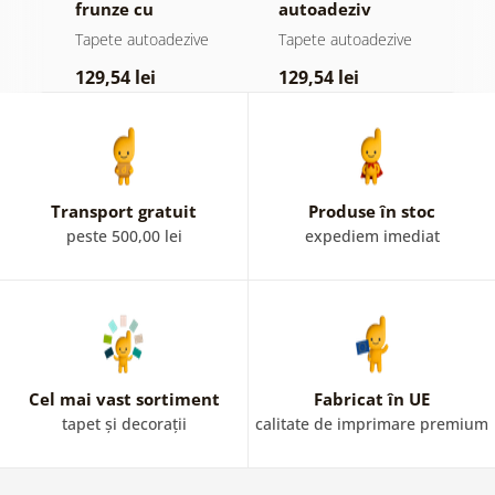
ul
frunze cu
autoadeziv
h
atingere
pădure în ceață
d
e
Tapete autoadezive
Tapete autoadezive
T
pastelată
129,54 lei
129,54 lei
1
Transport gratuit
Produse în stoc
peste 500,00 lei
expediem imediat
Cel mai vast sortiment
Fabricat în UE
tapet și decorații
calitate de imprimare premium