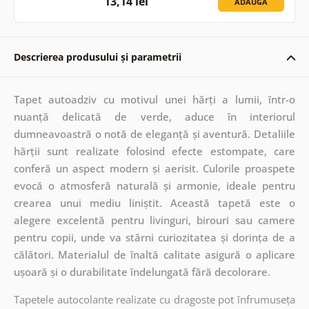
13,14 lei
ADAUGĂ
Descrierea produsului și parametrii
Tapet autoadziv cu motivul unei hărți a lumii, într-o
nuanță delicată de verde, aduce în interiorul
dumneavoastră o notă de eleganță și aventură. Detaliile
hărții sunt realizate folosind efecte estompate, care
conferă un aspect modern și aerisit. Culorile proaspete
evocă o atmosferă naturală și armonie, ideale pentru
crearea unui mediu liniștit. Această tapetă este o
alegere excelentă pentru livinguri, birouri sau camere
pentru copii, unde va stârni curiozitatea și dorința de a
călători. Materialul de înaltă calitate asigură o aplicare
ușoară și o durabilitate îndelungată fără decolorare.
Tapetele autocolante realizate cu dragoste pot înfrumuseța