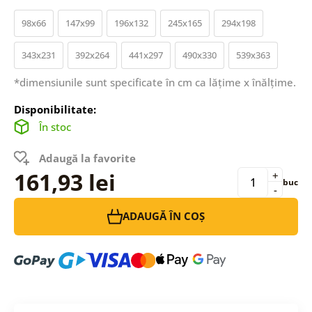
98x66
147x99
196x132
245x165
294x198
343x231
392x264
441x297
490x330
539x363
*dimensiunile sunt specificate în cm ca lățime x înălțime.
Disponibilitate:
În stoc
Adaugă la favorite
161,93 lei
+
buc
-
ADAUGĂ ÎN COȘ