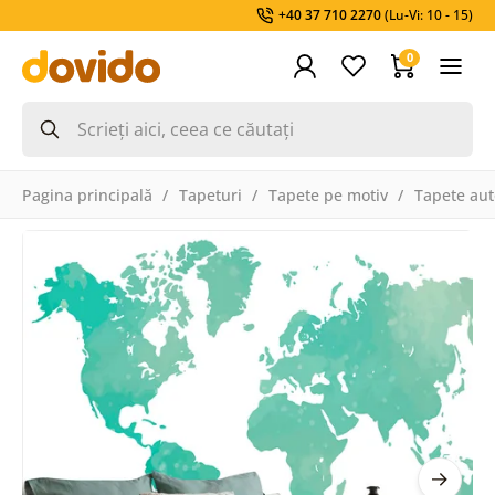
+40 37 710 2270
(Lu-Vi: 10 - 15)
0
Pagina principală
Tapeturi
Tapete pe motiv
Tapete aut