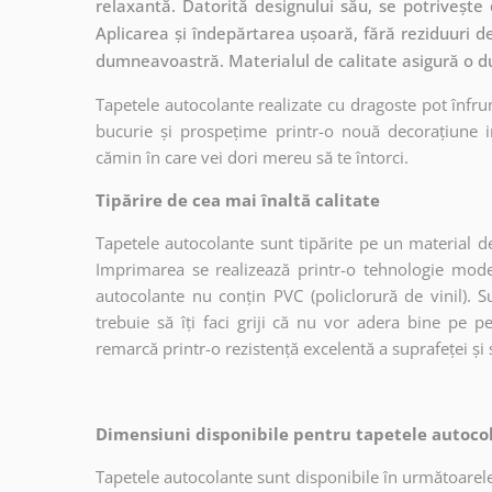
relaxantă. Datorită designului său, se potrivește 
Aplicarea și îndepărtarea ușoară, fără reziduuri d
dumneavoastră. Materialul de calitate asigură o dur
Tapetele autocolante realizate cu dragoste pot înfru
bucurie și prospețime printr-o nouă decorațiune in
cămin în care vei dori mereu să te întorci.
Tipărire de cea mai înaltă calitate
Tapetele autocolante sunt tipărite pe un material de
Imprimarea se realizează printr-o tehnologie mo
autocolante nu conțin PVC (policlorură de vinil). Su
trebuie să îți faci griji că nu vor adera bine pe p
remarcă printr-o rezistență excelentă a suprafeței și s
Dimensiuni disponibile pentru tapetele autocol
Tapetele autocolante sunt disponibile în următoarele