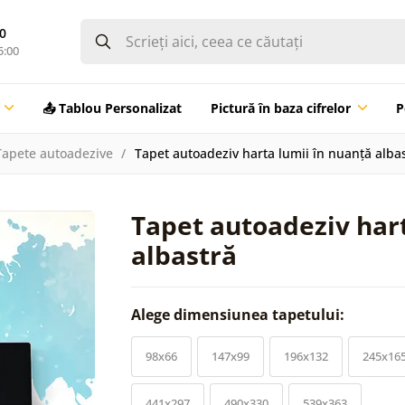
0
5:00
📤 Tablou Personalizat
Pictură în baza cifrelor
P
Tapete autoadezive
Tapet autoadeziv harta lumii în nuanță alba
Tapet autoadeziv hart
albastră
Alege dimensiunea tapetului:
98x66
147x99
196x132
245x16
441x297
490x330
539x363