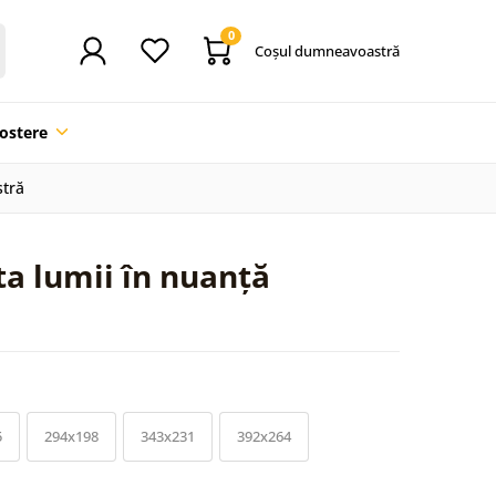
0
Coşul dumneavoastră
ostere
stră
a lumii în nuanță
5
294x198
343x231
392x264