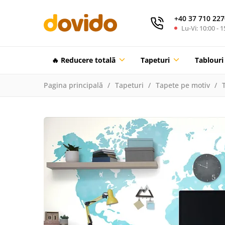
+40 37 710 227
Lu-Vi: 10:00 - 1
🔥 Reducere totalã
Tapeturi
Tablouri
Pagina principală
Tapeturi
Tapete pe motiv