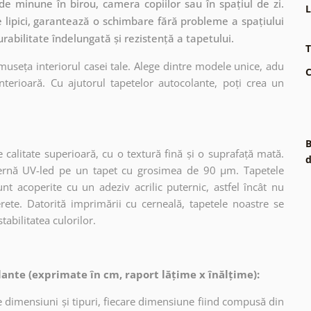
de minune în birou, camera copiilor sau în spațiul de zi.
L
e lipici, garantează o schimbare fără probleme a spațiului
abilitate îndelungată și rezistență a tapetului.
T
museța interiorul casei tale. Alege dintre modele unice, adu
C
terioară. Cu ajutorul tapetelor autocolante, poți crea un
B
 calitate superioară, cu o textură fină și o suprafață mată.
d
dernă UV-led pe un tapet cu grosimea de 90 µm. Tapetele
nt acoperite cu un adeziv acrilic puternic, astfel încât nu
erete. Datorită imprimării cu cerneală, tapetele noastre se
tabilitatea culorilor.
ante (exprimate în cm, raport lățime x înălțime):
 dimensiuni și tipuri, fiecare dimensiune fiind compusă din