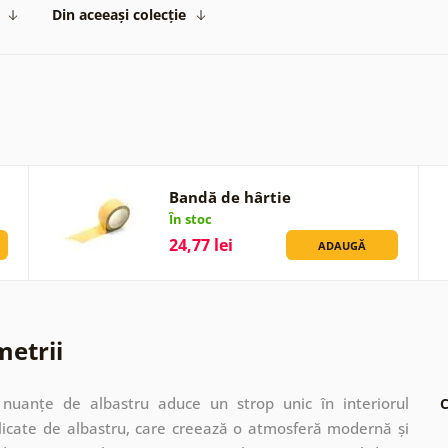
Din aceeași colecție
Bandă de hârtie
În stoc
24,77 lei
ADAUGĂ
metrii
nuanțe de albastru aduce un strop unic în interiorul
C
licate de albastru, care creează o atmosferă modernă și