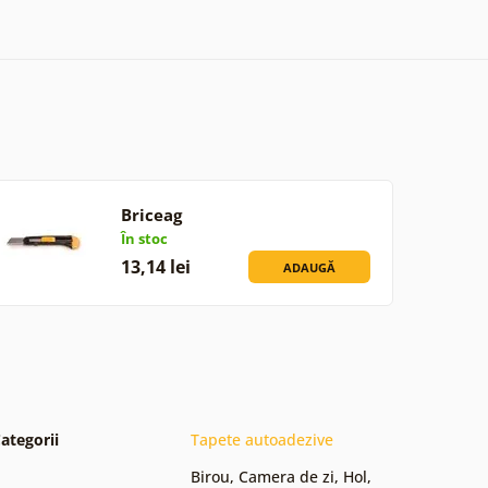
Briceag
În stoc
13,14 lei
ADAUGĂ
ategorii
Tapete autoadezive
Birou
,
Camera de zi
,
Hol
,