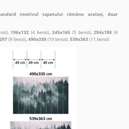
tandard (motivul tapetului rămâne același, doar
nzi),
196x132
(4 benzi),
245x165
(5 benzi),
294x198
(6
297
(9 benzi),
490x330
(10 benzi),
539x363
(11 benzi)