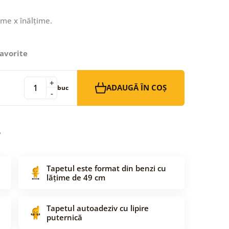
ime x înălțime.
avorite
+
ADAUGĂ ÎN COȘ
buc
-
Tapetul este format din benzi cu
lățime de 49 cm
Tapetul autoadeziv cu lipire
puternică