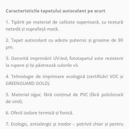
Caracteristicile tapetului autocolant pe scurt
1. Tipărit pe material de calitate superioară, cu textură
netedă și suprafață mată.
2. Tapet autocolant cu adeziv puternic și grosime de 90
µm.
3. Datorită imprimării UV-led, fototapetul este rezistent
la rupere și își păstrează culorile vii.
4. Tehnologie de imprimare ecologică (certificări VOC și
GREENGUARD GOLD).
5. Material sigur, fără conținut de PVC (fără policlorură
de vinil).
6. Oferă izolare termică și fonică.
7. Ecologic, antialergic și inodor – potrivit chiar și pentru