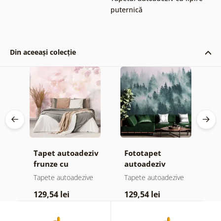
puternică
Din aceeași colecție
Tapet autoadeziv
Fototapet
T
frunze cu
autoadeziv
h
atingere
pădure în ceață
d
e
Tapete autoadezive
Tapete autoadezive
T
pastelată
129,54 lei
129,54 lei
1