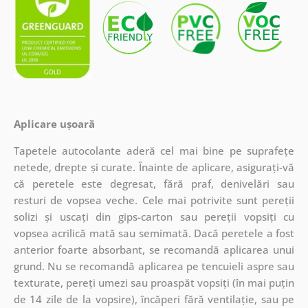
Aplicare ușoară
Tapetele autocolante aderă cel mai bine pe suprafețe
netede, drepte și curate. Înainte de aplicare, asigurați-vă
că peretele este degresat, fără praf, denivelări sau
resturi de vopsea veche. Cele mai potrivite sunt pereții
solizi și uscați din gips-carton sau pereții vopsiți cu
vopsea acrilică mată sau semimată. Dacă peretele a fost
anterior foarte absorbant, se recomandă aplicarea unui
grund. Nu se recomandă aplicarea pe tencuieli aspre sau
texturate, pereți umezi sau proaspăt vopsiți (în mai puțin
de 14 zile de la vopsire), încăperi fără ventilație, sau pe