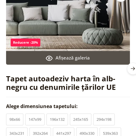
Reducere -20%
Afişează galeria
Tapet autoadeziv harta în alb-
negru cu denumirile țărilor UE
Alege dimensiunea tapetului:
98x66
147x99
196x132
245x165
294x198
343x231
392x264
441x297
490x330
539x363