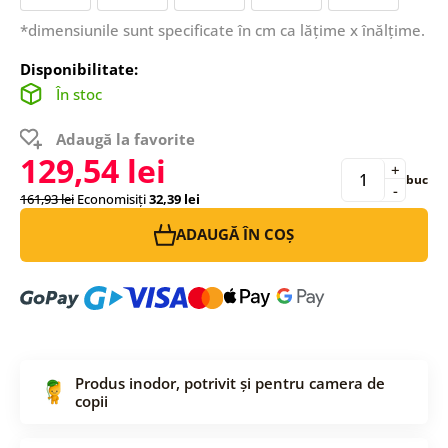
*dimensiunile sunt specificate în cm ca lățime x înălțime.
Disponibilitate:
În stoc
Adaugă la favorite
129,54 lei
+
buc
-
161,93 lei
Economisiți
32,39 lei
ADAUGĂ ÎN COȘ
Produs inodor, potrivit și pentru camera de
copii