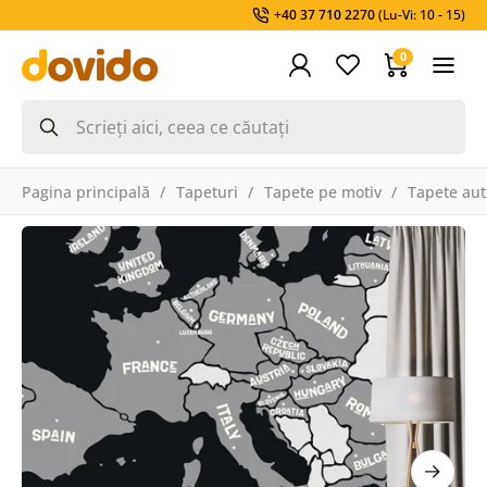
+40 37 710 2270
(Lu-Vi: 10 - 15)
0
Pagina principală
Tapeturi
Tapete pe motiv
Tapete aut