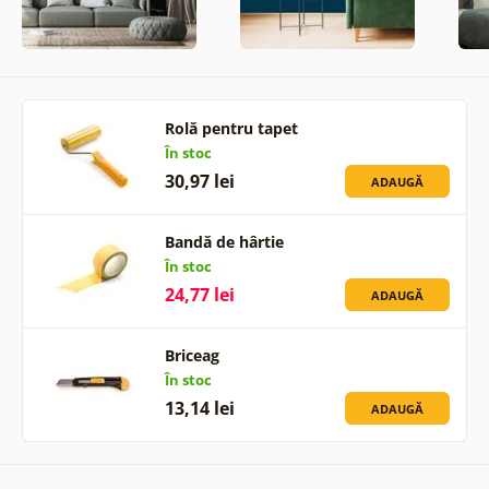
Rolă pentru tapet
În stoc
30,97 lei
ADAUGĂ
Bandă de hârtie
În stoc
24,77 lei
ADAUGĂ
Briceag
În stoc
13,14 lei
ADAUGĂ