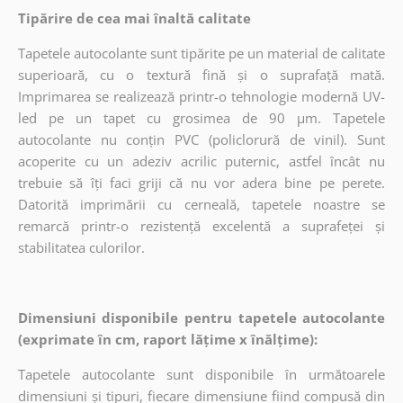
Tipărire de cea mai înaltă calitate
Tapetele autocolante sunt tipărite pe un material de calitate
superioară, cu o textură fină și o suprafață mată.
Imprimarea se realizează printr-o tehnologie modernă UV-
led pe un tapet cu grosimea de 90 µm. Tapetele
autocolante nu conțin PVC (policlorură de vinil). Sunt
acoperite cu un adeziv acrilic puternic, astfel încât nu
trebuie să îți faci griji că nu vor adera bine pe perete.
Datorită imprimării cu cerneală, tapetele noastre se
remarcă printr-o rezistență excelentă a suprafeței și
stabilitatea culorilor.
Dimensiuni disponibile pentru tapetele autocolante
(exprimate în cm, raport lățime x înălțime):
Tapetele autocolante sunt disponibile în următoarele
dimensiuni și tipuri, fiecare dimensiune fiind compusă din