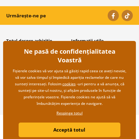
Urmărește-ne pe
Totul despre achiziție
Informații utile
Ne pasă de confidențialitatea
Condiții și termeni generali
Despre noi
Protecția datelor personale
Întrebări frecvente
Voastră
Transport și modalități de plată
Contacte
Returnare
Cooperare angro
Fișierele cookies vă vor ajuta să găsiți rapid ceea ce aveți nevoie,
vă vor salva timpul și împiedică apariția reclamelor de care nu
sunteți interesați. Folosim
cookies
-uri pentru a vă anunța, că
sunteți pe site-ul nostru, și afișăm produsele în funcție de
preferințele voastre. Fișierele cookies ne ajută să vă
îmbunătățim experiența de navigare.
Respinge totul
Copyright ©2019 © Dovido.ro.
Acceptă totul
Webdesign
Litvanyi.sk
| Magazinul online a fost creat de