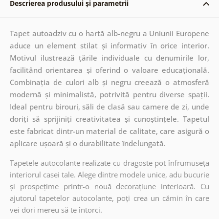
Descrierea produsului și parametrii
Tapet autoadziv cu o hartă alb-negru a Uniunii Europene
aduce un element stilat și informativ în orice interior.
Motivul ilustrează țările individuale cu denumirile lor,
facilitând orientarea și oferind o valoare educațională.
Combinația de culori alb și negru creează o atmosferă
modernă și minimalistă, potrivită pentru diverse spații.
Ideal pentru birouri, săli de clasă sau camere de zi, unde
doriți să sprijiniți creativitatea și cunoștințele. Tapetul
este fabricat dintr-un material de calitate, care asigură o
aplicare ușoară și o durabilitate îndelungată.
Tapetele autocolante realizate cu dragoste pot înfrumuseța
interiorul casei tale. Alege dintre modele unice, adu bucurie
și prospețime printr-o nouă decorațiune interioară. Cu
ajutorul tapetelor autocolante, poți crea un cămin în care
vei dori mereu să te întorci.