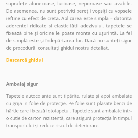
suprafețe alunecoase, lucioase, neporoase sau lavabile.
De asemenea, nu sunt potriviți pereții vopsiți cu vopsele
ieftine cu efect de cretă. Aplicarea este simplă – datorită
aderenței ridicate și elasticității adezivului, tapetele se
fixează bine și oricine le poate monta cu ușurință. La fel
de simplă este și îndepărtarea lor. Dacă nu sunteți sigur
de procedură, consultați ghidul nostru detaliat.
Descarcă ghidul
Ambalaj sigur
Tapetele autocolante sunt tipărite, rulate și apoi ambalate
cu grijă în folie de protecție. Pe folie sunt plasate benzi de
hârtie care fixează fototapetul. Tapetele sunt ambalate într-
o cutie de carton rezistentă, care asigură protecția în timpul
transportului și reduce riscul de deteriorare.