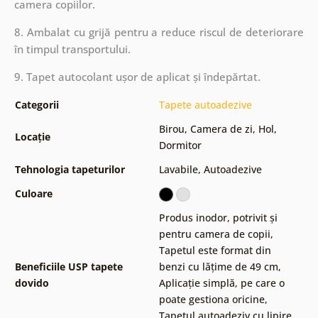
camera copiilor.
8. Ambalat cu grijă pentru a reduce riscul de deteriorare
în timpul transportului.
9. Tapet autocolant ușor de aplicat și îndepărtat.
Categorii
Tapete autoadezive
Birou
,
Camera de zi
,
Hol
,
Locație
Dormitor
Tehnologia tapeturilor
Lavabile
,
Autoadezive
Culoare
Produs inodor, potrivit și
pentru camera de copii
,
Tapetul este format din
Beneficiile USP tapete
benzi cu lățime de 49 cm
,
dovido
Aplicație simplă, pe care o
poate gestiona oricine
,
Tapetul autoadeziv cu lipire