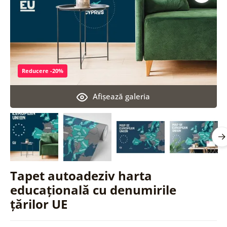
Reducere -20%
Afişează galeria
Tapet autoadeziv harta
educațională cu denumirile
țărilor UE