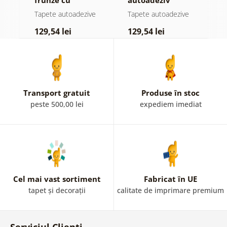
atingere
pădure în ceață
n
e
Tapete autoadezive
Tapete autoadezive
T
pastelată
c
129,54 lei
129,54 lei
1
Transport gratuit
Produse în stoc
peste 500,00 lei
expediem imediat
Cel mai vast sortiment
Fabricat în UE
tapet și decorații
calitate de imprimare premium
Serviciul Clienți