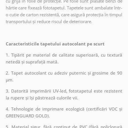
cu grijă în folie de protecție. Pe folie sunt plasate benzi de
hârtie care fixează fototapetul. Tapetele sunt ambalate într-
o cutie de carton rezistentă, care asigură protecția în timpul
transportului și reduce riscul de deteriorare.
Caracteristicile tapetului autocolant pe scurt
1. Tipărit pe material de calitate superioară, cu textură
netedă și suprafață mată.
2. Tapet autocolant cu adeziv puternic și grosime de 90
µm.
3. Datorită imprimării UV-led, fototapetul este rezistent
la rupere și își păstrează culorile vii.
4. Tehnologie de imprimare ecologică (certificări VOC și
GREENGUARD GOLD).
5. Material sigur, fără conținut de PVC (fără policlorură