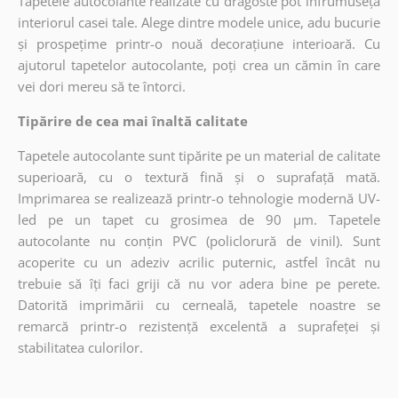
Tapetele autocolante realizate cu dragoste pot înfrumuseța
interiorul casei tale. Alege dintre modele unice, adu bucurie
și prospețime printr-o nouă decorațiune interioară. Cu
ajutorul tapetelor autocolante, poți crea un cămin în care
vei dori mereu să te întorci.
Tipărire de cea mai înaltă calitate
Tapetele autocolante sunt tipărite pe un material de calitate
superioară, cu o textură fină și o suprafață mată.
Imprimarea se realizează printr-o tehnologie modernă UV-
led pe un tapet cu grosimea de 90 µm. Tapetele
autocolante nu conțin PVC (policlorură de vinil). Sunt
acoperite cu un adeziv acrilic puternic, astfel încât nu
trebuie să îți faci griji că nu vor adera bine pe perete.
Datorită imprimării cu cerneală, tapetele noastre se
remarcă printr-o rezistență excelentă a suprafeței și
stabilitatea culorilor.