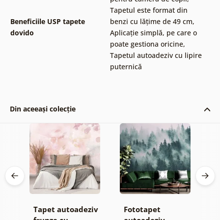
Tapetul este format din
Beneficiile USP tapete
benzi cu lățime de 49 cm
,
dovido
Aplicație simplă, pe care o
poate gestiona oricine
,
Tapetul autoadeziv cu lipire
puternică
Din aceeași colecție
iv
Tapet autoadeziv
Fototapet
T
el
frunze cu
autoadeziv
f