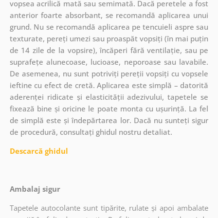
vopsea acrilică mată sau semimată. Dacă peretele a fost
anterior foarte absorbant, se recomandă aplicarea unui
grund. Nu se recomandă aplicarea pe tencuieli aspre sau
texturate, pereți umezi sau proaspăt vopsiți (în mai puțin
de 14 zile de la vopsire), încăperi fără ventilație, sau pe
suprafețe alunecoase, lucioase, neporoase sau lavabile.
De asemenea, nu sunt potriviți pereții vopsiți cu vopsele
ieftine cu efect de cretă. Aplicarea este simplă – datorită
aderenței ridicate și elasticității adezivului, tapetele se
fixează bine și oricine le poate monta cu ușurință. La fel
de simplă este și îndepărtarea lor. Dacă nu sunteți sigur
de procedură, consultați ghidul nostru detaliat.
Descarcă ghidul
Ambalaj sigur
Tapetele autocolante sunt tipărite, rulate și apoi ambalate