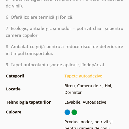
de vinil).
6. Oferă izolare termică și fonică.
7. Ecologic, antialergic și inodor – potrivit chiar și pentru
camera copiilor.
8. Ambalat cu grijă pentru a reduce riscul de deteriorare
în timpul transportului.
9. Tapet autocolant ușor de aplicat și îndepărtat.
Categorii
Tapete autoadezive
Birou
,
Camera de zi
,
Hol
,
Locație
Dormitor
Tehnologia tapeturilor
Lavabile
,
Autoadezive
Culoare
Produs inodor, potrivit și
pentru camera de copii
,