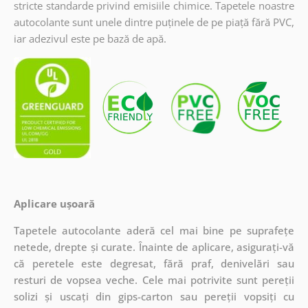
stricte standarde privind emisiile chimice. Tapetele noastre
autocolante sunt unele dintre puținele de pe piață fără PVC,
iar adezivul este pe bază de apă.
Aplicare ușoară
Tapetele autocolante aderă cel mai bine pe suprafețe
netede, drepte și curate. Înainte de aplicare, asigurați-vă
că peretele este degresat, fără praf, denivelări sau
resturi de vopsea veche. Cele mai potrivite sunt pereții
solizi și uscați din gips-carton sau pereții vopsiți cu