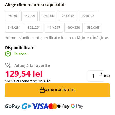
Alege dimensiunea tapetului:
98x66
147x99
196x132
245x165
294x198
343x231
392x264
441x297
490x330
539x363
*dimensiunile sunt specificate în cm ca lățime x înălțime.
Disponibilitate:
În stoc
Adaugă la favorite
129,54 lei
+
buc
-
161,93 lei
Economisiți
32,39 lei
ADAUGĂ ÎN COȘ