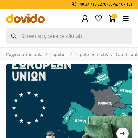
+40 37 710 2270
(Lu-Vi: 10 - 15)
0
Pagina principală
Tapeturi
Tapete pe motiv
Tapete aut