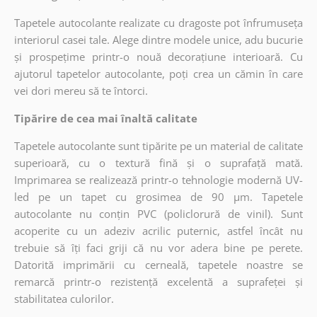
Tapetele autocolante realizate cu dragoste pot înfrumuseța
interiorul casei tale. Alege dintre modele unice, adu bucurie
și prospețime printr-o nouă decorațiune interioară. Cu
ajutorul tapetelor autocolante, poți crea un cămin în care
vei dori mereu să te întorci.
Tipărire de cea mai înaltă calitate
Tapetele autocolante sunt tipărite pe un material de calitate
superioară, cu o textură fină și o suprafață mată.
Imprimarea se realizează printr-o tehnologie modernă UV-
led pe un tapet cu grosimea de 90 µm. Tapetele
autocolante nu conțin PVC (policlorură de vinil). Sunt
acoperite cu un adeziv acrilic puternic, astfel încât nu
trebuie să îți faci griji că nu vor adera bine pe perete.
Datorită imprimării cu cerneală, tapetele noastre se
remarcă printr-o rezistență excelentă a suprafeței și
stabilitatea culorilor.