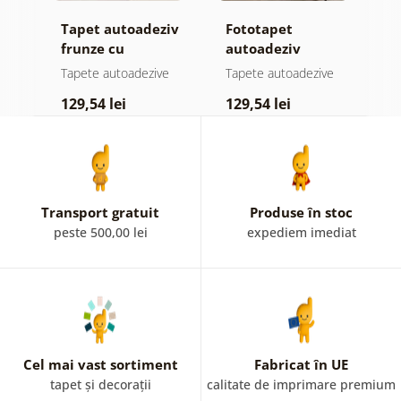
iv
Tapet autoadeziv
Fototapet
T
el
frunze cu
autoadeziv
f
atingere
pădure în ceață
n
e
Tapete autoadezive
Tapete autoadezive
T
pastelată
c
129,54 lei
129,54 lei
1
Transport gratuit
Produse în stoc
peste 500,00 lei
expediem imediat
Cel mai vast sortiment
Fabricat în UE
tapet și decorații
calitate de imprimare premium