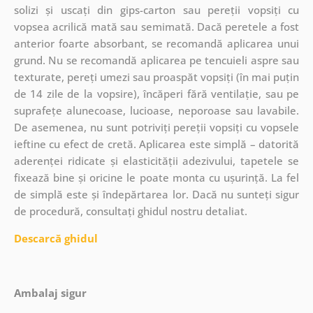
solizi și uscați din gips-carton sau pereții vopsiți cu
vopsea acrilică mată sau semimată. Dacă peretele a fost
anterior foarte absorbant, se recomandă aplicarea unui
grund. Nu se recomandă aplicarea pe tencuieli aspre sau
texturate, pereți umezi sau proaspăt vopsiți (în mai puțin
de 14 zile de la vopsire), încăperi fără ventilație, sau pe
suprafețe alunecoase, lucioase, neporoase sau lavabile.
De asemenea, nu sunt potriviți pereții vopsiți cu vopsele
ieftine cu efect de cretă. Aplicarea este simplă – datorită
aderenței ridicate și elasticității adezivului, tapetele se
fixează bine și oricine le poate monta cu ușurință. La fel
de simplă este și îndepărtarea lor. Dacă nu sunteți sigur
de procedură, consultați ghidul nostru detaliat.
Descarcă ghidul
Ambalaj sigur