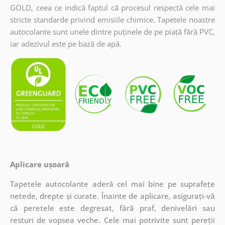
GOLD, ceea ce indică faptul că procesul respectă cele mai
stricte standarde privind emisiile chimice. Tapetele noastre
autocolante sunt unele dintre puținele de pe piață fără PVC,
iar adezivul este pe bază de apă.
Aplicare ușoară
Tapetele autocolante aderă cel mai bine pe suprafețe
netede, drepte și curate. Înainte de aplicare, asigurați-vă
că peretele este degresat, fără praf, denivelări sau
resturi de vopsea veche. Cele mai potrivite sunt pereții