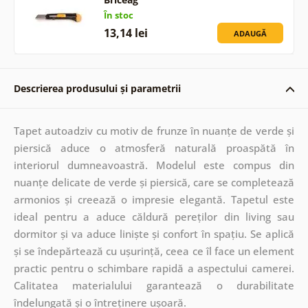
În stoc
13,14 lei
ADAUGĂ
Descrierea produsului și parametrii
Tapet autoadziv cu motiv de frunze în nuanțe de verde și
piersică aduce o atmosferă naturală proaspătă în
interiorul dumneavoastră. Modelul este compus din
nuanțe delicate de verde și piersică, care se completează
armonios și creează o impresie elegantă. Tapetul este
ideal pentru a aduce căldură pereților din living sau
dormitor și va aduce liniște și confort în spațiu. Se aplică
și se îndepărtează cu ușurință, ceea ce îl face un element
practic pentru o schimbare rapidă a aspectului camerei.
Calitatea materialului garantează o durabilitate
îndelungată și o întreținere ușoară.