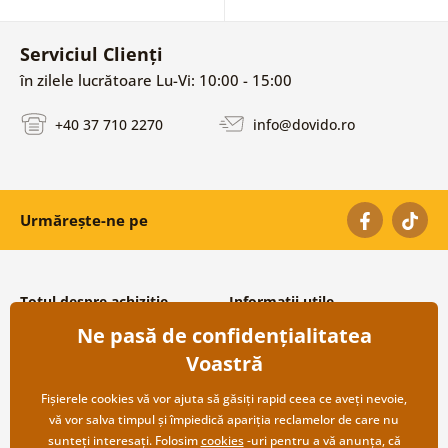
Serviciul Clienți
în zilele lucrătoare Lu-Vi: 10:00 - 15:00
+40 37 710 2270
info@dovido.ro
Urmărește-ne pe
Totul despre achiziție
Informații utile
Ne pasă de confidențialitatea
Condiții și termeni generali
Despre noi
Protecția datelor personale
Întrebări frecvente
Voastră
Transport și modalități de plată
Contacte
Returnare
Cooperare angro
Fișierele cookies vă vor ajuta să găsiți rapid ceea ce aveți nevoie,
vă vor salva timpul și împiedică apariția reclamelor de care nu
sunteți interesați. Folosim
cookies
-uri pentru a vă anunța, că