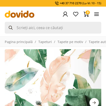
+40 37 710 2270
(Lu-Vi: 10 - 15)
0
Pagina principală
Tapeturi
Tapete pe motiv
Tapete aut