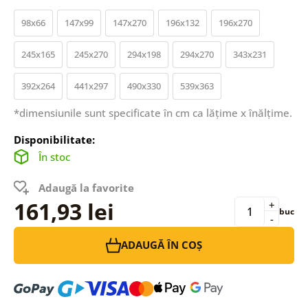
98x66
147x99
147x270
196x132
196x270
245x165
245x270
294x198
294x270
343x231
392x264
441x297
490x330
539x363
*dimensiunile sunt specificate în cm ca lățime x înălțime.
Disponibilitate:
În stoc
Adaugă la favorite
161,93 lei
+
buc
-
ADAUGĂ ÎN COȘ