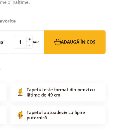
ime x înălțime.
avorite
+
ADAUGĂ ÎN COȘ
ți
buc
-
Tapetul este format din benzi cu
lățime de 49 cm
Tapetul autoadeziv cu lipire
puternică