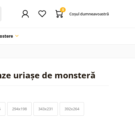
0
Coşul dumneavoastră
ostere
nze uriașe de monsteră
5
294x198
343x231
392x264