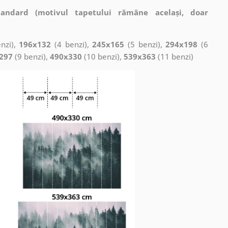
tandard (motivul tapetului rămâne același, doar
nzi),
196x132
(4 benzi),
245x165
(5 benzi),
294x198
(6
297
(9 benzi),
490x330
(10 benzi),
539x363
(11 benzi)