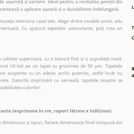
e ușurință și aerisire. Ideal pentru a revitaliza pereții din
L
arantează o aplicare ușoară și o durabilitate îndelungată.
museța interiorul casei tale. Alege dintre modele unice, adu
T
terioară. Cu ajutorul tapetelor autocolante, poți crea un
C
 calitate superioară, cu o textură fină și o suprafață mată.
dernă UV-led pe un tapet cu grosimea de 90 µm. Tapetele
B
nt acoperite cu un adeziv acrilic puternic, astfel încât nu
d
erete. Datorită imprimării cu cerneală, tapetele noastre se
tabilitatea culorilor.
ante (exprimate în cm, raport lățime x înălțime):
 dimensiuni și tipuri, fiecare dimensiune fiind compusă din