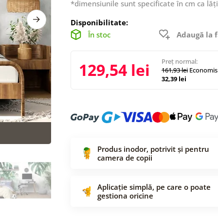
*dimensiunile sunt specificate în cm ca lăț
Disponibilitate:
În stoc
Adaugă la f
Preț normal:
129,54 lei
161,93 lei
Economisi
32,39 lei
Produs inodor, potrivit și pentru
camera de copii
Aplicație simplă, pe care o poate
gestiona oricine