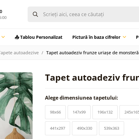
0
5:00
📤 Tablou Personalizat
Pictură în baza cifrelor
P
Tapete autoadezive
Tapet autoadeziv frunze uriașe de monsteră
Tapet autoadeziv fru
Alege dimensiunea tapetului:
98x66
147x99
196x132
245x16
441x297
490x330
539x363