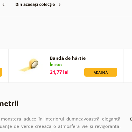
Din aceeași colecție
Bandă de hârtie
În stoc
24,77 lei
ADAUGĂ
metrii
 monstera aduce în interiorul dumneavoastră eleganță
C
e nuanțe de verde creează o atmosferă vie și revigorantă.