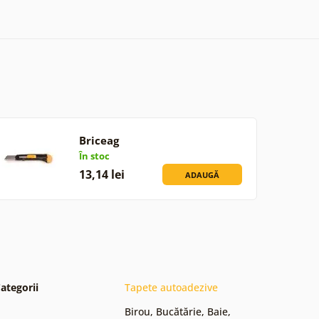
Briceag
În stoc
13,14 lei
ADAUGĂ
ategorii
Tapete autoadezive
Birou
,
Bucătărie
,
Baie
,