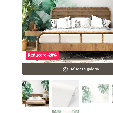
Reducere -20%
Afişează galeria