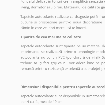
Fundalul delicat în tonuri crem amplifică senzația d
living, dormitor sau birou. Materialul de calitate g
Tapetele autocolante realizate cu dragoste pot înfru
bucurie și prospețime printr-o nouă decorațiune in
cămin în care vei dori mereu să te întorci.
Tipărire de cea mai înaltă calitate
Tapetele autocolante sunt tipărite pe un material de
Imprimarea se realizează printr-o tehnologie mo
autocolante nu conțin PVC (policlorură de vinil). Su
trebuie să îți faci griji că nu vor adera bine pe p
remarcă printr-o rezistență excelentă a suprafeței și s
Dimensiuni disponibile pentru tapetele autocol
Tapetele autocolante sunt disponibile în următoarele
benzi cu lățimea de 49 cm.