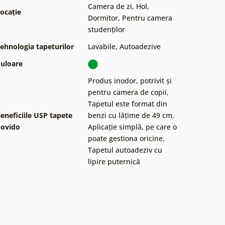
Camera de zi
,
Hol
,
ocație
Dormitor
,
Pentru camera
studenților
ehnologia tapeturilor
Lavabile
,
Autoadezive
uloare
Produs inodor, potrivit și
pentru camera de copii
,
Tapetul este format din
eneficiile USP tapete
benzi cu lățime de 49 cm
,
ovido
Aplicație simplă, pe care o
poate gestiona oricine
,
Tapetul autoadeziv cu
lipire puternică