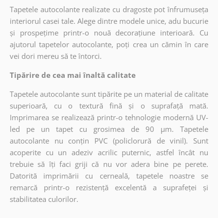
Tapetele autocolante realizate cu dragoste pot înfrumuseța
interiorul casei tale. Alege dintre modele unice, adu bucurie
și prospețime printr-o nouă decorațiune interioară. Cu
ajutorul tapetelor autocolante, poți crea un cămin în care
vei dori mereu să te întorci.
Tipărire de cea mai înaltă calitate
Tapetele autocolante sunt tipărite pe un material de calitate
superioară, cu o textură fină și o suprafață mată.
Imprimarea se realizează printr-o tehnologie modernă UV-
led pe un tapet cu grosimea de 90 µm. Tapetele
autocolante nu conțin PVC (policlorură de vinil). Sunt
acoperite cu un adeziv acrilic puternic, astfel încât nu
trebuie să îți faci griji că nu vor adera bine pe perete.
Datorită imprimării cu cerneală, tapetele noastre se
remarcă printr-o rezistență excelentă a suprafeței și
stabilitatea culorilor.