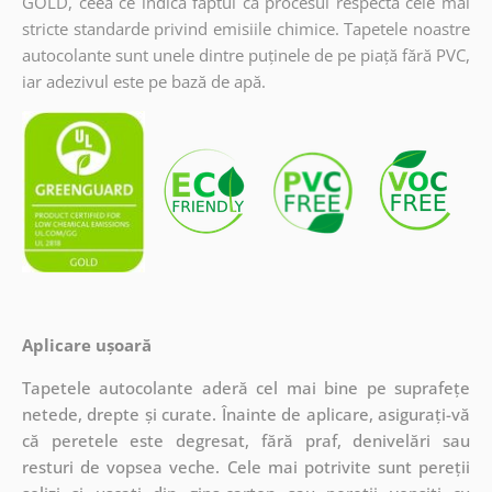
GOLD, ceea ce indică faptul că procesul respectă cele mai
stricte standarde privind emisiile chimice. Tapetele noastre
autocolante sunt unele dintre puținele de pe piață fără PVC,
iar adezivul este pe bază de apă.
Aplicare ușoară
Tapetele autocolante aderă cel mai bine pe suprafețe
netede, drepte și curate. Înainte de aplicare, asigurați-vă
că peretele este degresat, fără praf, denivelări sau
resturi de vopsea veche. Cele mai potrivite sunt pereții