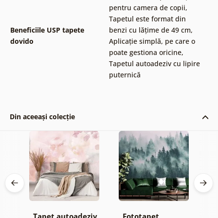
pentru camera de copii
,
Tapetul este format din
Beneficiile USP tapete
benzi cu lățime de 49 cm
,
dovido
Aplicație simplă, pe care o
poate gestiona oricine
,
Tapetul autoadeziv cu lipire
puternică
Din aceeași colecție
Tapet autoadeziv
Fototapet
T