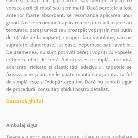
solizi și uscați din gips-carton sau pereții vopsiți cu
vopsea acrilică mată sau semimată. Dacă peretele a fost
anterior foarte absorbant, se recomandă aplicarea unui
grund. Nu se recomandă aplicarea pe tencuieli aspre sau
texturate, pereți umezi sau proaspăt vopsiți (în mai puțin
de 14 zile de la vopsire), încăperi fără ventilație, sau pe
suprafețe alunecoase, lucioase, neporoase sau lavabile.
De asemenea, nu sunt potriviți pereții vopsiți cu vopsele
ieftine cu efect de cretă. Aplicarea este simplă – datorită
aderenței ridicate și elasticității adezivului, tapetele se
fixează bine și oricine le poate monta cu ușurință. La fel
de simplă este și îndepărtarea lor. Dacă nu sunteți sigur
de procedură, consultați ghidul nostru detaliat.
Descarcă ghidul
Ambalaj sigur
Tapetele autocolante sunt tipărite, rulate și apoi ambalate