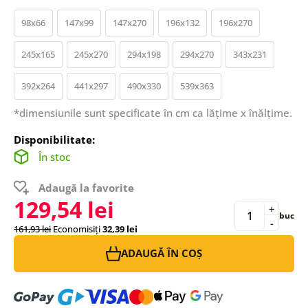
98x66
147x99
147x270
196x132
196x270
245x165
245x270
294x198
294x270
343x231
392x264
441x297
490x330
539x363
*dimensiunile sunt specificate în cm ca lățime x înălțime.
Disponibilitate:
În stoc
Adaugă la favorite
129,54 lei
+
buc
-
161,93 lei
Economisiți
32,39 lei
ADAUGĂ ÎN COȘ