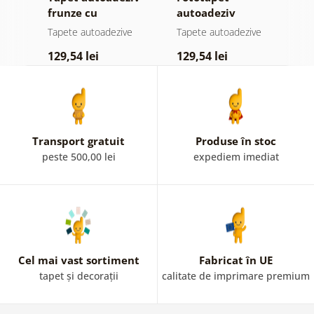
frunze cu
autoadeziv
h
atingere
pădure în ceață
d
e
Tapete autoadezive
Tapete autoadezive
T
pastelată
129,54 lei
129,54 lei
1
Transport gratuit
Produse în stoc
peste 500,00 lei
expediem imediat
Cel mai vast sortiment
Fabricat în UE
tapet și decorații
calitate de imprimare premium