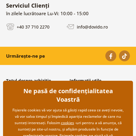
Serviciul Clienți
în zilele lucrătoare Lu-Vi: 10:00 - 15:00
+40 37 710 2270
info@dovido.ro
Urmărește-ne pe
Totul despre achiziție
Informații utile
Ne pasă de confidențialitatea
Condiții și termeni generali
Despre noi
Protecția datelor personale
Întrebări frecvente
Voastră
Transport și modalități de plată
Contacte
Returnare
Cooperare angro
Fișierele cookies vă vor ajuta să găsiți rapid ceea ce aveți nevoie,
vă vor salva timpul și împiedică apariția reclamelor de care nu
sunteți interesați. Folosim
cookies
-uri pentru a vă anunța, că
sunteți pe site-ul nostru, și afișăm produsele în funcție de
preferințele voastre. Fișierele cookies ne ajută să vă