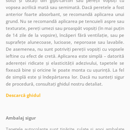
solizi și uscați din gips-carton sau pereții vopsiți cu
vopsea acrilică mată sau semimată. Dacă peretele a fost
anterior foarte absorbant, se recomandă aplicarea unui
grund. Nu se recomandă aplicarea pe tencuieli aspre sau
texturate, pereți umezi sau proaspăt vopsiți (în mai puțin
de 14 zile de la vopsire), încăperi fără ventilație, sau pe
suprafețe alunecoase, lucioase, neporoase sau lavabile.
De asemenea, nu sunt potriviți pereții vopsiți cu vopsele
ieftine cu efect de cretă. Aplicarea este simplă – datorită
aderenței ridicate și elasticității adezivului, tapetele se
fixează bine și oricine le poate monta cu ușurință. La fel
de simplă este și îndepărtarea lor. Dacă nu sunteți sigur
de procedură, consultați ghidul nostru detaliat.
Descarcă ghidul
Ambalaj sigur
Tapetele autocolante sunt tipărite, rulate și apoi ambalate