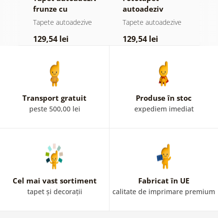
el
frunze cu
autoadeziv
f
atingere
pădure în ceață
n
e
Tapete autoadezive
Tapete autoadezive
T
pastelată
c
129,54 lei
129,54 lei
1
Transport gratuit
Produse în stoc
peste 500,00 lei
expediem imediat
Cel mai vast sortiment
Fabricat în UE
tapet și decorații
calitate de imprimare premium