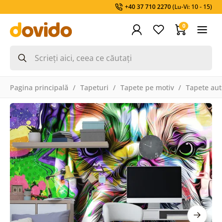
+40 37 710 2270
(Lu-Vi: 10 - 15)
0
Pagina principală
Tapeturi
Tapete pe motiv
Tapete aut