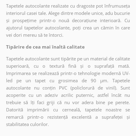
Tapetele autocolante realizate cu dragoste pot înfrumuseța
interiorul casei tale. Alege dintre modele unice, adu bucurie
și prospețime printr-o nouă decorațiune interioară. Cu
ajutorul tapetelor autocolante, poți crea un cămin în care
vei dori mereu să te întorci.
Tipărire de cea mai înaltă calitate
Tapetele autocolante sunt tipărite pe un material de calitate
superioară, cu o textură fină și o suprafață mată.
Imprimarea se realizează printr-o tehnologie modernă UV-
led pe un tapet cu grosimea de 90 µm. Tapetele
autocolante nu conțin PVC (policlorură de vinil). Sunt
acoperite cu un adeziv acrilic puternic, astfel încât nu
trebuie să îți faci griji că nu vor adera bine pe perete.
Datorită imprimării cu cerneală, tapetele noastre se
remarcă printr-o rezistență excelentă a suprafeței și
stabilitatea culorilor.