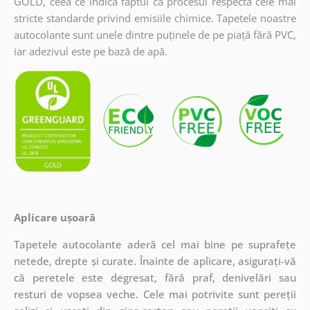
GOLD, ceea ce indică faptul că procesul respectă cele mai
stricte standarde privind emisiile chimice. Tapetele noastre
autocolante sunt unele dintre puținele de pe piață fără PVC,
iar adezivul este pe bază de apă.
Aplicare ușoară
Tapetele autocolante aderă cel mai bine pe suprafețe
netede, drepte și curate. Înainte de aplicare, asigurați-vă
că peretele este degresat, fără praf, denivelări sau
resturi de vopsea veche. Cele mai potrivite sunt pereții