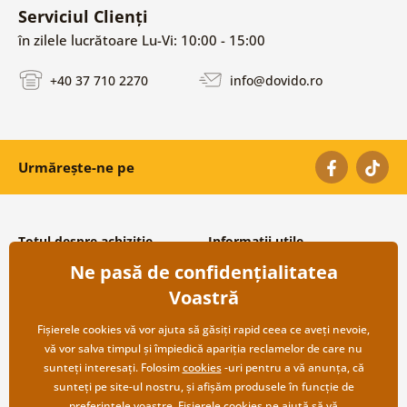
Serviciul Clienți
în zilele lucrătoare Lu-Vi: 10:00 - 15:00
+40 37 710 2270
info@dovido.ro
Urmărește-ne pe
Totul despre achiziție
Informații utile
Ne pasă de confidențialitatea
Condiții și termeni generali
Despre noi
Protecția datelor personale
Întrebări frecvente
Voastră
Transport și modalități de plată
Contacte
Returnare
Cooperare angro
Fișierele cookies vă vor ajuta să găsiți rapid ceea ce aveți nevoie,
vă vor salva timpul și împiedică apariția reclamelor de care nu
sunteți interesați. Folosim
cookies
-uri pentru a vă anunța, că
sunteți pe site-ul nostru, și afișăm produsele în funcție de
preferințele voastre. Fișierele cookies ne ajută să vă