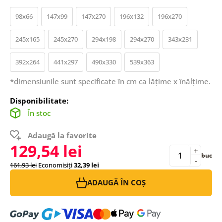
98x66
147x99
147x270
196x132
196x270
245x165
245x270
294x198
294x270
343x231
392x264
441x297
490x330
539x363
*dimensiunile sunt specificate în cm ca lățime x înălțime.
Disponibilitate:
În stoc
Adaugă la favorite
129,54 lei
+
buc
-
161,93 lei
Economisiți
32,39 lei
ADAUGĂ ÎN COȘ