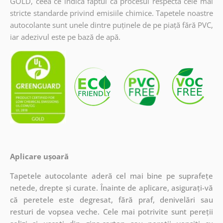
GOLD, ceea ce indică faptul că procesul respectă cele mai
stricte standarde privind emisiile chimice. Tapetele noastre
autocolante sunt unele dintre puținele de pe piață fără PVC,
iar adezivul este pe bază de apă.
Aplicare ușoară
Tapetele autocolante aderă cel mai bine pe suprafețe
netede, drepte și curate. Înainte de aplicare, asigurați-vă
că peretele este degresat, fără praf, denivelări sau
resturi de vopsea veche. Cele mai potrivite sunt pereții