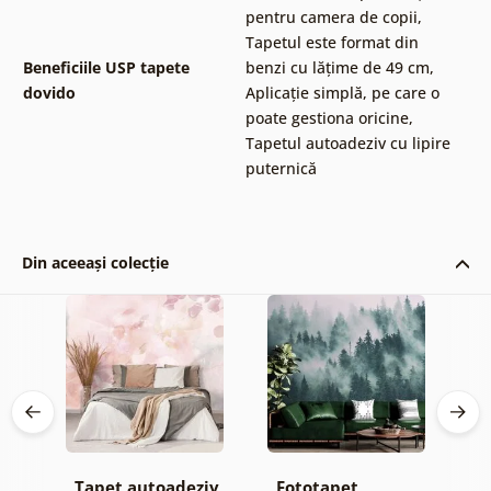
pentru camera de copii
,
Tapetul este format din
Beneficiile USP tapete
benzi cu lățime de 49 cm
,
dovido
Aplicație simplă, pe care o
poate gestiona oricine
,
Tapetul autoadeziv cu lipire
puternică
Din aceeași colecție
Tapet autoadeziv
Fototapet
T