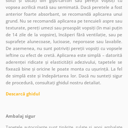
solizi și uscați din gips-carton sau pereții vopsiți cu
vopsea acrilică mată sau semimată. Dacă peretele a fost
anterior foarte absorbant, se recomandă aplicarea unui
grund. Nu se recomandă aplicarea pe tencuieli aspre sau
texturate, pereți umezi sau proaspăt vopsiți (în mai puțin
de 14 zile de la vopsire), încăperi fără ventilație, sau pe
suprafețe alunecoase, lucioase, neporoase sau lavabile.
De asemenea, nu sunt potriviți pereții vopsiți cu vopsele
ieftine cu efect de cretă. Aplicarea este simplă – datorită
aderenței ridicate și elasticității adezivului, tapetele se
fixează bine și oricine le poate monta cu ușurință. La fel
de simplă este și îndepărtarea lor. Dacă nu sunteți sigur
de procedură, consultați ghidul nostru detaliat.
Descarcă ghidul
Ambalaj sigur
Tapetele autocolante sunt tipărite, rulate și apoi ambalate