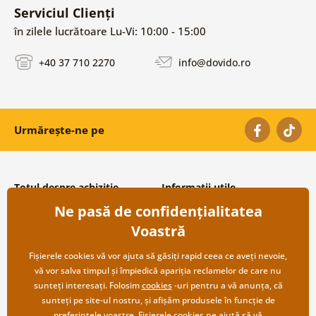
Serviciul Clienți
în zilele lucrătoare Lu-Vi: 10:00 - 15:00
+40 37 710 2270
info@dovido.ro
Urmărește-ne pe
Totul despre achiziție
Informații utile
Ne pasă de confidențialitatea
Condiții și termeni generali
Despre noi
Protecția datelor personale
Întrebări frecvente
Voastră
Transport și modalități de plată
Contacte
Returnare
Cooperare angro
Fișierele cookies vă vor ajuta să găsiți rapid ceea ce aveți nevoie,
vă vor salva timpul și împiedică apariția reclamelor de care nu
sunteți interesați. Folosim
cookies
-uri pentru a vă anunța, că
sunteți pe site-ul nostru, și afișăm produsele în funcție de
preferințele voastre. Fișierele cookies ne ajută să vă