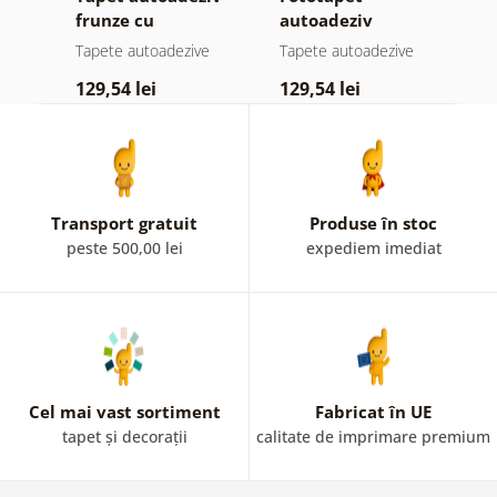
ul
frunze cu
autoadeziv
h
atingere
pădure în ceață
d
e
Tapete autoadezive
Tapete autoadezive
T
pastelată
129,54 lei
129,54 lei
1
Transport gratuit
Produse în stoc
peste 500,00 lei
expediem imediat
Cel mai vast sortiment
Fabricat în UE
tapet și decorații
calitate de imprimare premium