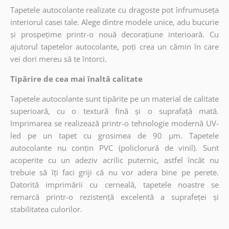
Tapetele autocolante realizate cu dragoste pot înfrumuseța
interiorul casei tale. Alege dintre modele unice, adu bucurie
și prospețime printr-o nouă decorațiune interioară. Cu
ajutorul tapetelor autocolante, poți crea un cămin în care
vei dori mereu să te întorci.
Tipărire de cea mai înaltă calitate
Tapetele autocolante sunt tipărite pe un material de calitate
superioară, cu o textură fină și o suprafață mată.
Imprimarea se realizează printr-o tehnologie modernă UV-
led pe un tapet cu grosimea de 90 µm. Tapetele
autocolante nu conțin PVC (policlorură de vinil). Sunt
acoperite cu un adeziv acrilic puternic, astfel încât nu
trebuie să îți faci griji că nu vor adera bine pe perete.
Datorită imprimării cu cerneală, tapetele noastre se
remarcă printr-o rezistență excelentă a suprafeței și
stabilitatea culorilor.