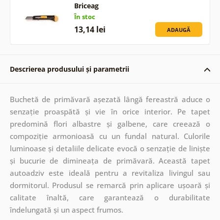
Briceag
În stoc
13,14 lei
ADAUGĂ
Descrierea produsului și parametrii
Buchetă de primăvară așezată lângă fereastră aduce o
senzație proaspătă și vie în orice interior. Pe tapet
predomină flori albastre și galbene, care creează o
compoziție armonioasă cu un fundal natural. Culorile
luminoase și detaliile delicate evocă o senzație de liniște
și bucurie de dimineața de primăvară. Această tapet
autoadziv este ideală pentru a revitaliza livingul sau
dormitorul. Produsul se remarcă prin aplicare ușoară și
calitate înaltă, care garantează o durabilitate
îndelungată și un aspect frumos.