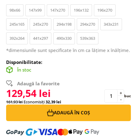
98x66
147x99
147x270
196x132
196x270
245x165
245x270
294x198
294x270
343x231
392x264
441x297
490x330
539x363
*dimensiunile sunt specificate în cm ca lățime x înălțime.
Disponibilitate:
În stoc
Adaugă la favorite
129,54 lei
+
buc
-
161,93 lei
Economisiți
32,39 lei
ADAUGĂ ÎN COȘ