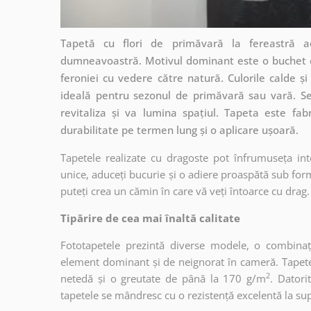
Tapetă cu flori de primăvară la fereastră a
dumneavoastră. Motivul dominant este o buchet co
feroniei cu vedere către natură. Culorile calde și 
ideală pentru sezonul de primăvară sau vară. Se
revitaliza și va lumina spațiul. Tapeta este fab
durabilitate pe termen lung și o aplicare ușoară.
Tapetele realizate cu dragoste pot înfrumuseța int
unice, aduceți bucurie și o adiere proaspătă sub form
puteți crea un cămin în care vă veți întoarce cu drag.
Tipărire de cea mai înaltă calitate
Fototapetele prezintă diverse modele, o combinaț
element dominant și de neignorat în cameră. Tapetele
2
netedă și o greutate de până la 170 g/m
. Dator
tapetele se mândresc cu o rezistență excelentă la supr