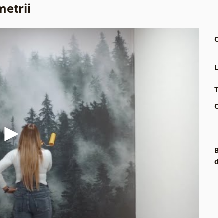
metrii
C
L
T
C
B
d