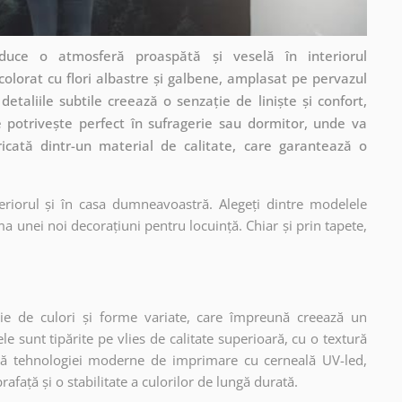
duce o atmosferă proaspătă și veselă în interiorul
lorat cu flori albastre și galbene, amplasat pe pervazul
detaliile subtile creează o senzație de liniște și confort,
 potrivește perfect în sufragerie sau dormitor, unde va
ricată dintr-un material de calitate, care garantează o
eriorul și în casa dumneavoastră. Alegeți dintre modelele
a unei noi decorațiuni pentru locuință. Chiar și prin tapete,
ie de culori și forme variate, care împreună creează un
 sunt tipărite pe vlies de calitate superioară, cu o textură
ită tehnologiei moderne de imprimare cu cerneală UV-led,
afață și o stabilitate a culorilor de lungă durată.