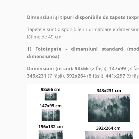
Dimensiuni și tipuri disponibile de tapete (exp
Tapetele sunt disponibile în următoarele dimensiuni
lățime de 49 cm.
1) Fototapete - dimensiuni standard (mod
dimensiunea)
Dimensiuni (în cm): 98x66
(2 fâșii),
147x99
(3 fâș
343x231
(7 fâșii),
392x264
(8 fâșii),
441x297
(9 fâș