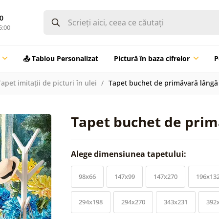
0
5:00
📤 Tablou Personalizat
Pictură în baza cifrelor
P
Tapet imitații de picturi în ulei
Tapet buchet de primăvară lângă 
Tapet buchet de prim
Alege dimensiunea tapetului:
98x66
147x99
147x270
196x13
294x198
294x270
343x231
392