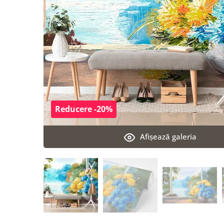
Reducere -20%
Afişează galeria