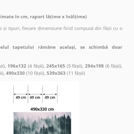
rimate în cm, raport lățime x înălțime)
 și tipuri, fiecare dimensiune fiind compusă din fâșii cu o
elul tapetului rămâne același, se schimbă doar
ii),
196x132
(4 fâșii),
245x165
(5 fâșii),
294x198
(6 fâșii),
ii),
490x330
(10 fâșii),
539x363
(11 fâșii)