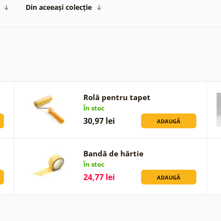
Din aceeași colecție
Rolă pentru tapet
În stoc
30,97 lei
ADAUGĂ
Bandă de hârtie
În stoc
24,77 lei
ADAUGĂ