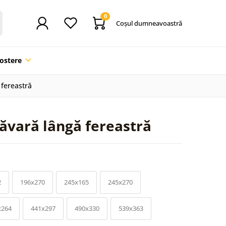
0
Coşul dumneavoastră
ostere
fereastră
ăvară lângă fereastră
2
196x270
245x165
245x270
x264
441x297
490x330
539x363