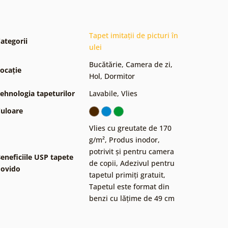
Tapet imitații de picturi în
ategorii
ulei
Bucătărie
,
Camera de zi
,
ocație
Hol
,
Dormitor
ehnologia tapeturilor
Lavabile
,
Vlies
uloare
Vlies cu greutate de 170
g/m²
,
Produs inodor,
potrivit și pentru camera
eneficiile USP tapete
de copii
,
Adezivul pentru
ovido
tapetul primiți gratuit
,
Tapetul este format din
benzi cu lățime de 49 cm