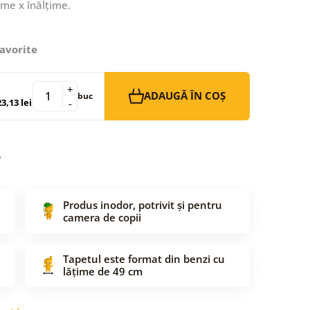
ime x înălțime.
avorite
+
ADAUGĂ ÎN COȘ
buc
3,13 lei
-
Produs inodor, potrivit și pentru
camera de copii
Tapetul este format din benzi cu
lățime de 49 cm