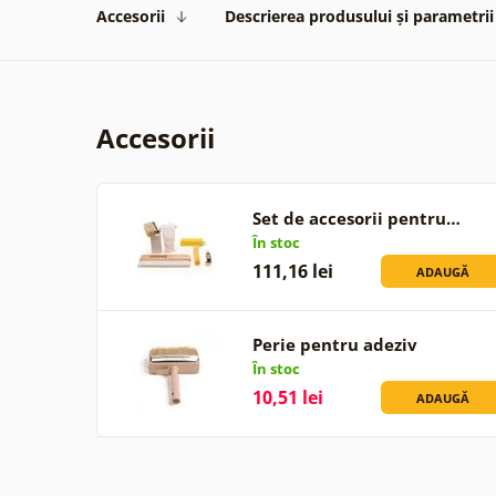
Accesorii
Descrierea produsului și parametrii
Accesorii
Set de accesorii pentru…
În stoc
111,16 lei
ADAUGĂ
Perie pentru adeziv
În stoc
10,51 lei
ADAUGĂ