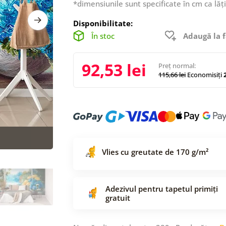
*dimensiunile sunt specificate în cm ca lăț
Disponibilitate:
În stoc
Adaugă la f
92,53 lei
Preț normal:
115,66 lei
Economisiți
2
Vlies cu greutate de 170 g/m²
Adezivul pentru tapetul primiți
gratuit