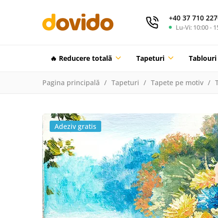
+40 37 710 227
Lu-Vi: 10:00 - 1
🔥 Reducere totalã
Tapeturi
Tablouri
Pagina principală
Tapeturi
Tapete pe motiv
Adeziv gratis