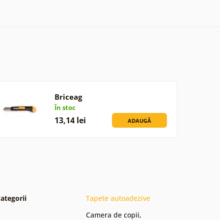
Briceag
În stoc
13,14 lei
ADAUGĂ
ategorii
Tapete autoadezive
Camera de copii
,