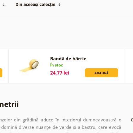
Din aceeași colecție
Bandă de hârtie
În stoc
24,77 lei
ADAUGĂ
metrii
nzelor din grădină aduce în interiorul dumneavoastră o
C
 domină diverse nuanțe de verde și albastru, care evocă