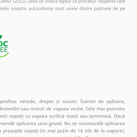
UARD GOLD, ceea ce indică faptul că procesul respectă cele
etele noastre autocolante sunt unele dintre puținele de pe
rafețe netede, drepte și curate. Înainte de aplicare,
denivelări sau resturi de vopsea veche. Cele mai potrivite
pereții vopsiți cu vopsea acrilică mată sau semimată. Dacă
comandă aplicarea unui grund. Nu se recomandă aplicarea
 proaspăt vopsiți (în mai puțin de 14 zile de la vopsire),