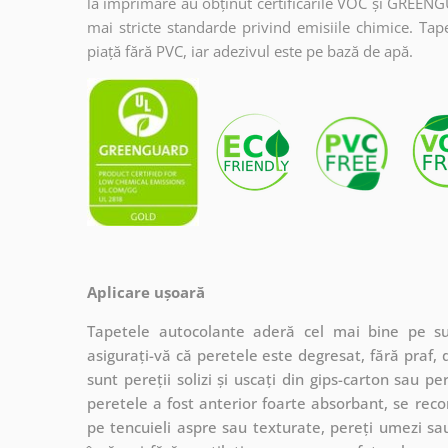
la imprimare au obținut certificările VOC și GREENG
mai stricte standarde privind emisiile chimice. Tap
piață fără PVC, iar adezivul este pe bază de apă.
Aplicare ușoară
Tapetele autocolante aderă cel mai bine pe sup
asigurați-vă că peretele este degresat, fără praf, 
sunt pereții solizi și uscați din gips-carton sau 
peretele a fost anterior foarte absorbant, se re
pe tencuieli aspre sau texturate, pereți umezi sau