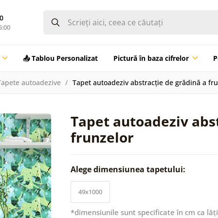
0
5:00
📤 Tablou Personalizat
Pictură în baza cifrelor
P
Tapete autoadezive
Tapet autoadeziv abstracție de grădină a fr
Tapet autoadeziv abst
frunzelor
Alege dimensiunea tapetului:
49x1000
*dimensiunile sunt specificate în cm ca lăț