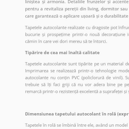
liniștea și armonia. Detaliile frunzelor și accen
pentru a revitaliza pereții din living, dormitor sau
care garantează o aplicare ușoară și o durabilitate
Tapetele autocolante realizate cu dragoste pot înfru
bucurie și prospețime printr-o nouă decorațiune in
cămin în care vei dori mereu să te întorci.
Tipărire de cea mai înaltă calitate
Tapetele autocolante sunt tipărite pe un material de
Imprimarea se realizează printr-o tehnologie mo
autocolante nu conțin PVC (policlorură de vinil). Su
trebuie să îți faci griji că nu vor adera bine pe p
remarcă printr-o rezistență excelentă a suprafeței și s
Dimensiunea tapetului autocolant în rolă (expr
Tapetele în rolă se îmbină între ele, având un model