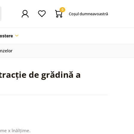
0
Coşul dumneavoastră
ostere
unzelor
racție de grădină a
ime x înălțime.