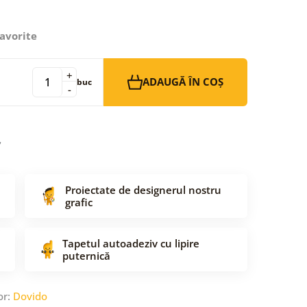
avorite
+
ADAUGĂ ÎN COȘ
buc
-
Proiectate de designerul nostru
grafic
Tapetul autoadeziv cu lipire
puternică
or:
Dovido