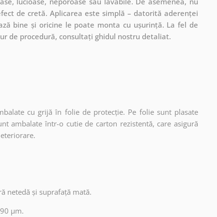
coase, lucioase, neporoase sau lavabile. De asemenea, nu
 efect de cretă. Aplicarea este simplă – datorită aderenței
xează bine și oricine le poate monta cu ușurință. La fel de
ur de procedură, consultați ghidul nostru detaliat.
mbalate cu grijă în folie de protecție. Pe folie sunt plasate
unt ambalate într-o cutie de carton rezistentă, care asigură
deteriorare.
ură netedă și suprafață mată.
 90 µm.