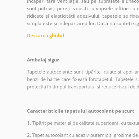
încăperi fără ventilație, sau pe suprafețe alune
sunt potriviți pereții vopsiți cu vopsele ieftine cu
ridicate și elasticității adezivului, tapetele se fi
simplă este și îndepărtarea lor. Dacă nu sunteți sig
Descarcă ghidul
Ambalaj sigur
Tapetele autocolante sunt tipărite, rulate și apoi a
benzi de hârtie care fixează fototapetul. Tapetele s
protecția în timpul transportului și reduce riscul de 
Caracteristicile tapetului autocolant pe scurt
1.
Tipărit pe material de calitate superioară, cu text
2.
Tapet autocolant cu adeziv puternic și grosime de