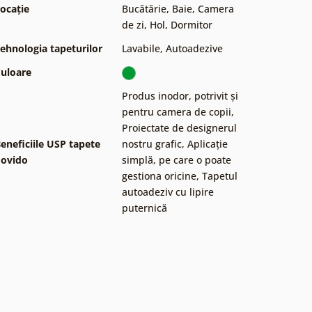
ocație
Bucătărie
,
Baie
,
Camera
de zi
,
Hol
,
Dormitor
ehnologia tapeturilor
Lavabile
,
Autoadezive
uloare
Produs inodor, potrivit și
pentru camera de copii
,
Proiectate de designerul
eneficiile USP tapete
nostru grafic
,
Aplicație
ovido
simplă, pe care o poate
gestiona oricine
,
Tapetul
autoadeziv cu lipire
puternică