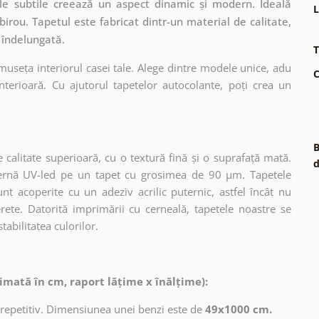
tele subtile creează un aspect dinamic și modern. Ideală
L
 birou. Tapetul este fabricat dintr-un material de calitate,
 îndelungată.
T
museța interiorul casei tale. Alege dintre modele unice, adu
C
terioară. Cu ajutorul tapetelor autocolante, poți crea un
B
 calitate superioară, cu o textură fină și o suprafață mată.
d
dernă UV-led pe un tapet cu grosimea de 90 µm. Tapetele
nt acoperite cu un adeziv acrilic puternic, astfel încât nu
erete. Datorită imprimării cu cerneală, tapetele noastre se
tabilitatea culorilor.
imată în cm, raport lățime x înălțime):
 repetitiv. Dimensiunea unei benzi este de
49x1000 cm.