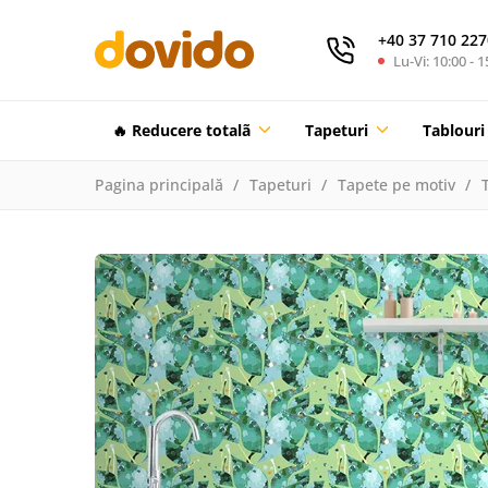
+40 37 710 227
Lu-Vi: 10:00 - 1
🔥 Reducere totalã
Tapeturi
Tablouri
Pagina principală
Tapeturi
Tapete pe motiv