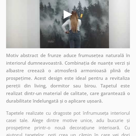
Motiv abstract de frunze aduce frumusețea naturală în
interiorul dumneavoastră. Combinația de nuanțe verzi și
albastre creează o atmosferă armonioasă plină de
prospețime. Acest design este ideal pentru a revitaliza
pereții din living, dormitor sau birou. Tapetul este
realizat dintr-un material de calitate, care garantează o
durabilitate îndelungată și o aplicare ușoară.
Tapetele realizate cu dragoste pot înfrumuseța interiorul
casei tale. Alege dintre motive unice, adu bucurie și
prospețime printr-o nouă decorațiune interioară. Cu
ajutorul tapetelor, poți crea un cămin în care vei dori