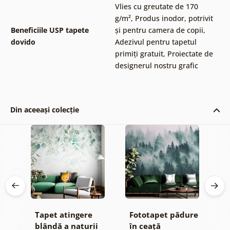
Vlies cu greutate de 170
g/m²
,
Produs inodor, potrivit
Beneficiile USP tapete
și pentru camera de copii
,
dovido
Adezivul pentru tapetul
primiți gratuit
,
Proiectate de
designerul nostru grafic
Din aceeași colecție
e
Tapet atingere
Fototapet pădure
T
blândă a naturii
în ceață
v