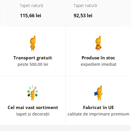
e
Tapet natură
Tapet natură
T
115,66 lei
92,53 lei
1
Transport gratuit
Produse în stoc
peste 500,00 lei
expediem imediat
Cel mai vast sortiment
Fabricat în UE
tapet și decorații
calitate de imprimare premium