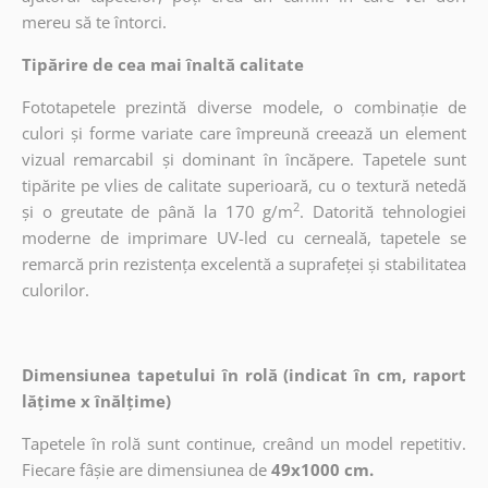
mereu să te întorci.
Tipărire de cea mai înaltă calitate
Fototapetele prezintă diverse modele, o combinație de
culori și forme variate care împreună creează un element
vizual remarcabil și dominant în încăpere. Tapetele sunt
tipărite pe vlies de calitate superioară, cu o textură netedă
2
și o greutate de până la 170 g/m
. Datorită tehnologiei
moderne de imprimare UV-led cu cerneală, tapetele se
remarcă prin rezistența excelentă a suprafeței și stabilitatea
culorilor.
Dimensiunea tapetului în rolă (indicat în cm, raport
lățime x înălțime)
Tapetele în rolă sunt continue, creând un model repetitiv.
Fiecare fâșie are dimensiunea de
49x1000 cm.