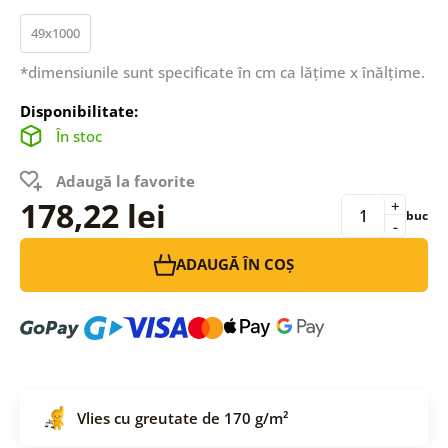
49x1000
*dimensiunile sunt specificate în cm ca lățime x înălțime.
Disponibilitate:
În stoc
Adaugă la favorite
178,22 lei
+
buc
-
ADAUGĂ ÎN COȘ
Vlies cu greutate de 170 g/m²