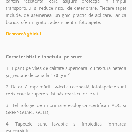
carton rezistentă, care asigură protecția în timpul
transportului și reduce riscul de deteriorare. Fiecare tapet
include, de asemenea, un ghid practic de aplicare, iar ca
bonus, oferim gratuit adeziv pentru fototapete.
Descarcă ghidul
Caracteristicile tapetului pe scurt
1.
Tipărit pe vlies de calitate superioară, cu textură netedă
2
și greutate de până la
170 g/m
.
2.
Datorită imprimării UV-led cu cerneală, fototapetele sunt
rezistente la rupere și își păstrează culorile vii.
3.
Tehnologie de imprimare ecologică (certificări VOC și
GREENGUARD GOLD).
4. Tapetele sunt lavabile și împiedică formarea
mucegaiului.