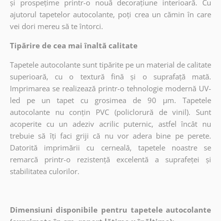
și prospețime printr-o nouă decorațiune interioară. Cu
ajutorul tapetelor autocolante, poți crea un cămin în care
vei dori mereu să te întorci.
Tipărire de cea mai înaltă calitate
Tapetele autocolante sunt tipărite pe un material de calitate
superioară, cu o textură fină și o suprafață mată.
Imprimarea se realizează printr-o tehnologie modernă UV-
led pe un tapet cu grosimea de 90 µm. Tapetele
autocolante nu conțin PVC (policlorură de vinil). Sunt
acoperite cu un adeziv acrilic puternic, astfel încât nu
trebuie să îți faci griji că nu vor adera bine pe perete.
Datorită imprimării cu cerneală, tapetele noastre se
remarcă printr-o rezistență excelentă a suprafeței și
stabilitatea culorilor.
Dimensiuni disponibile pentru tapetele autocolante