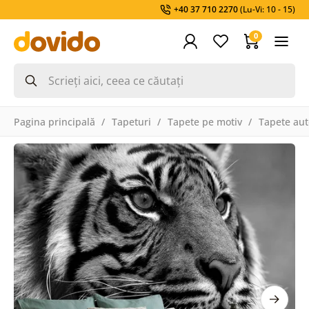
+40 37 710 2270
(Lu-Vi: 10 - 15)
0
Pagina principală
Tapeturi
Tapete pe motiv
Tapete aut