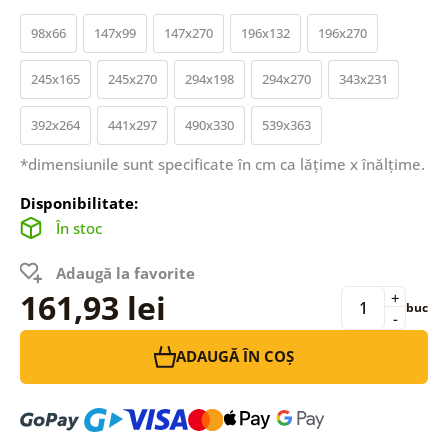
98x66
147x99
147x270
196x132
196x270
245x165
245x270
294x198
294x270
343x231
392x264
441x297
490x330
539x363
*dimensiunile sunt specificate în cm ca lățime x înălțime.
Disponibilitate:
În stoc
Adaugă la favorite
161,93 lei
+
buc
-
ADAUGĂ ÎN COȘ