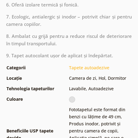
6. Oferă izolare termică și fonică.
7. Ecologic, antialergic și inodor – potrivit chiar și pentru
camera copiilor.
8. Ambalat cu grijă pentru a reduce riscul de deteriorare
în timpul transportului.
9. Tapet autocolant ușor de aplicat și îndepărtat.
Categorii
Tapete autoadezive
Locație
Camera de zi
,
Hol
,
Dormitor
Tehnologia tapeturilor
Lavabile
,
Autoadezive
Culoare
Fototapetul este format din
benzi cu lățime de 49 cm
,
Produs inodor, potrivit și
Beneficiile USP tapete
pentru camera de copii
,
dovido
Aplicație simplă, pe care o