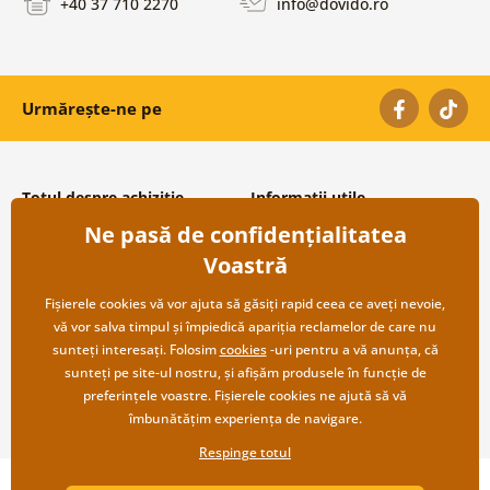
+40 37 710 2270
info@dovido.ro
Urmărește-ne pe
Totul despre achiziție
Informații utile
Ne pasă de confidențialitatea
Condiții și termeni generali
Despre noi
Protecția datelor personale
Întrebări frecvente
Voastră
Transport și modalități de plată
Contacte
Returnare
Cooperare angro
Fișierele cookies vă vor ajuta să găsiți rapid ceea ce aveți nevoie,
vă vor salva timpul și împiedică apariția reclamelor de care nu
sunteți interesați. Folosim
cookies
-uri pentru a vă anunța, că
sunteți pe site-ul nostru, și afișăm produsele în funcție de
preferințele voastre. Fișierele cookies ne ajută să vă
îmbunătățim experiența de navigare.
Respinge totul