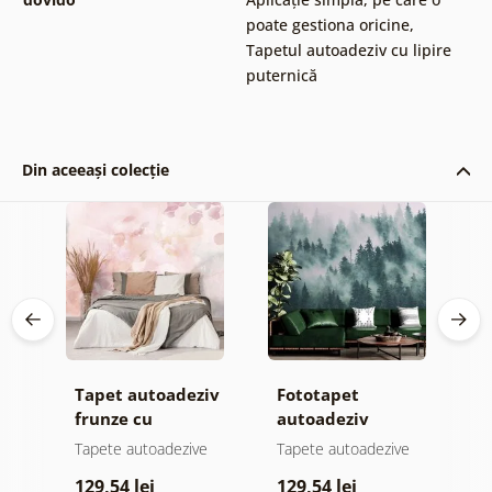
poate gestiona oricine
,
Tapetul autoadeziv cu lipire
puternică
Din aceeași colecție
Tapet autoadeziv
Fototapet
T
jă
frunze cu
autoadeziv
f
atingere
pădure în ceață
n
e
Tapete autoadezive
Tapete autoadezive
T
pastelată
c
129,54 lei
129,54 lei
1