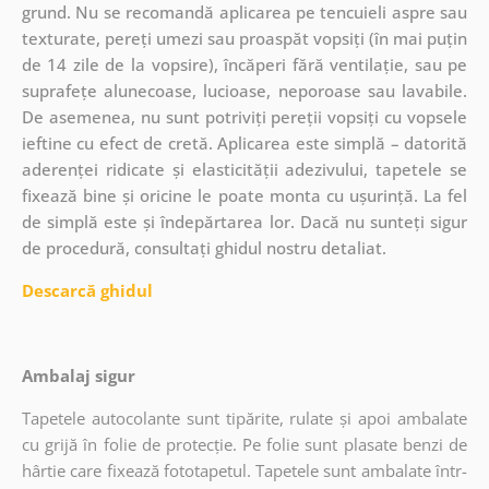
grund. Nu se recomandă aplicarea pe tencuieli aspre sau
texturate, pereți umezi sau proaspăt vopsiți (în mai puțin
de 14 zile de la vopsire), încăperi fără ventilație, sau pe
suprafețe alunecoase, lucioase, neporoase sau lavabile.
De asemenea, nu sunt potriviți pereții vopsiți cu vopsele
ieftine cu efect de cretă. Aplicarea este simplă – datorită
aderenței ridicate și elasticității adezivului, tapetele se
fixează bine și oricine le poate monta cu ușurință. La fel
de simplă este și îndepărtarea lor. Dacă nu sunteți sigur
de procedură, consultați ghidul nostru detaliat.
Descarcă ghidul
Ambalaj sigur
Tapetele autocolante sunt tipărite, rulate și apoi ambalate
cu grijă în folie de protecție. Pe folie sunt plasate benzi de
hârtie care fixează fototapetul. Tapetele sunt ambalate într-