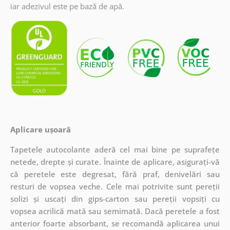
iar adezivul este pe bază de apă.
Aplicare ușoară
Tapetele autocolante aderă cel mai bine pe suprafețe
netede, drepte și curate. Înainte de aplicare, asigurați-vă
că peretele este degresat, fără praf, denivelări sau
resturi de vopsea veche. Cele mai potrivite sunt pereții
solizi și uscați din gips-carton sau pereții vopsiți cu
vopsea acrilică mată sau semimată. Dacă peretele a fost
anterior foarte absorbant, se recomandă aplicarea unui