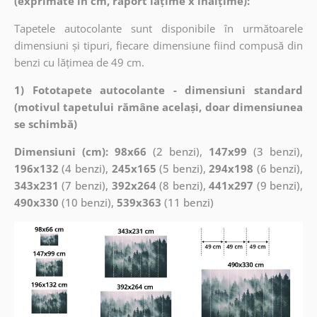
(exprimate în cm, raport lățime x înălțime):
Tapetele autocolante sunt disponibile în următoarele
dimensiuni și tipuri, fiecare dimensiune fiind compusă din
benzi cu lățimea de 49 cm.
1) Fototapete autocolante - dimensiuni standard
(motivul tapetului rămâne același, doar dimensiunea
se schimbă)
Dimensiuni (cm): 98x66
(2 benzi),
147x99
(3 benzi),
196x132
(4 benzi),
245x165
(5 benzi),
294x198
(6 benzi),
343x231
(7 benzi),
392x264
(8 benzi),
441x297
(9 benzi),
490x330
(10 benzi),
539x363
(11 benzi)