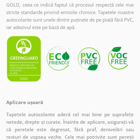
GOLD, ceea ce indică faptul că procesul respectă cele mai
stricte standarde privind emisiile chimice. Tapetele noastre
autocolante sunt unele dintre puținele de pe piață fără PVC,
iar adezivul este pe bază de apă.
Aplicare ușoară
Tapetele autocolante aderă cel mai bine pe suprafețe
netede, drepte și curate. Înainte de aplicare, asigurați-vă
că peretele este degresat, fără praf, denivelări sau
resturi de vopsea veche. Cele mai potrivite sunt pereții