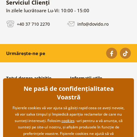
Serviciul Clienți
în zilele lucrătoare Lu-Vi: 10:00 - 15:00
+40 37 710 2270
info@dovido.ro
Urmărește-ne pe
Totul despre achiziție
Informații utile
Ne pasă de confidențialitatea
Condiții și termeni generali
Despre noi
Protecția datelor personale
Întrebări frecvente
Voastră
Transport și modalități de plată
Contacte
Returnare
Cooperare angro
Fișierele cookies vă vor ajuta să găsiți rapid ceea ce aveți nevoie,
vă vor salva timpul și împiedică apariția reclamelor de care nu
sunteți interesați. Folosim
cookies
-uri pentru a vă anunța, că
sunteți pe site-ul nostru, și afișăm produsele în funcție de
preferințele voastre. Fișierele cookies ne ajută să vă