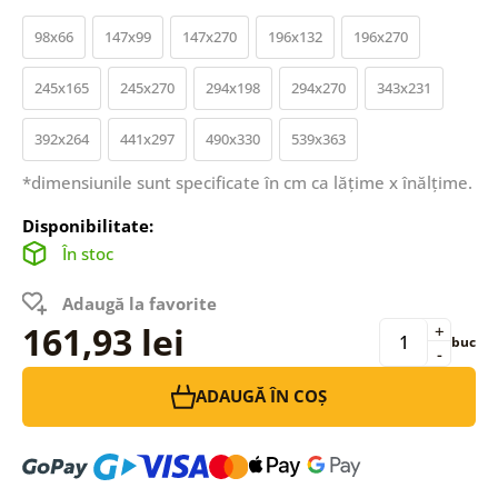
98x66
147x99
147x270
196x132
196x270
245x165
245x270
294x198
294x270
343x231
392x264
441x297
490x330
539x363
*dimensiunile sunt specificate în cm ca lățime x înălțime.
Disponibilitate:
În stoc
Adaugă la favorite
161,93 lei
+
buc
-
ADAUGĂ ÎN COȘ