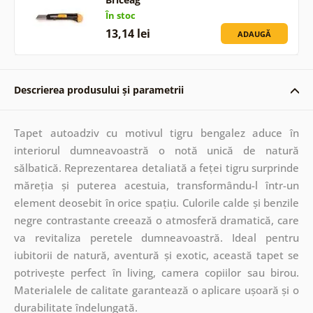
În stoc
13,14 lei
ADAUGĂ
Descrierea produsului și parametrii
Tapet autoadziv cu motivul tigru bengalez aduce în
interiorul dumneavoastră o notă unică de natură
sălbatică. Reprezentarea detaliată a feței tigru surprinde
măreția și puterea acestuia, transformându-l într-un
element deosebit în orice spațiu. Culorile calde și benzile
negre contrastante creează o atmosferă dramatică, care
va revitaliza peretele dumneavoastră. Ideal pentru
iubitorii de natură, aventură și exotic, această tapet se
potrivește perfect în living, camera copiilor sau birou.
Materialele de calitate garantează o aplicare ușoară și o
durabilitate îndelungată.