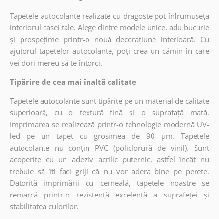
Tapetele autocolante realizate cu dragoste pot înfrumuseța
interiorul casei tale. Alege dintre modele unice, adu bucurie
și prospețime printr-o nouă decorațiune interioară. Cu
ajutorul tapetelor autocolante, poți crea un cămin în care
vei dori mereu să te întorci.
Tipărire de cea mai înaltă calitate
Tapetele autocolante sunt tipărite pe un material de calitate
superioară, cu o textură fină și o suprafață mată.
Imprimarea se realizează printr-o tehnologie modernă UV-
led pe un tapet cu grosimea de 90 µm. Tapetele
autocolante nu conțin PVC (policlorură de vinil). Sunt
acoperite cu un adeziv acrilic puternic, astfel încât nu
trebuie să îți faci griji că nu vor adera bine pe perete.
Datorită imprimării cu cerneală, tapetele noastre se
remarcă printr-o rezistență excelentă a suprafeței și
stabilitatea culorilor.