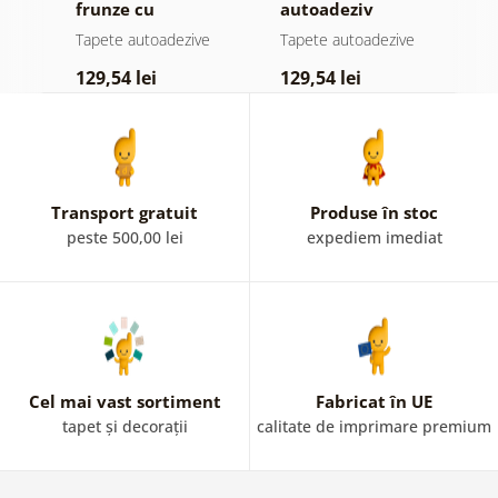
jă
frunze cu
autoadeziv
h
atingere
pădure în ceață
d
e
Tapete autoadezive
Tapete autoadezive
T
pastelată
129,54 lei
129,54 lei
1
Transport gratuit
Produse în stoc
peste 500,00 lei
expediem imediat
Cel mai vast sortiment
Fabricat în UE
tapet și decorații
calitate de imprimare premium