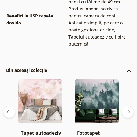
benzi cu lățime de 49 cm
,
Produs inodor, potrivit și
Beneficiile USP tapete
pentru camera de copii
,
dovido
Aplicație simplă, pe care o
poate gestiona oricine
,
Tapetul autoadeziv cu lipire
puternică
Din aceeași colecție
Tapet autoadeziv
Fototapet
T