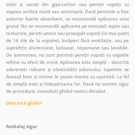
solizi și uscați din gips-carton sau pereții vopsiți cu
vopsea acrilică mată sau semimată. Dacă peretele a fost
anterior foarte absorbant, se recomandă aplicarea unui
grund. Nu se recomandă aplicarea pe tencuieli aspre sau
texturate, pereți umezi sau proaspăt vopsiți (în mai puțin
de 14 zile de la vopsire), încăperi fără ventilație, sau pe
suprafețe alunecoase, lucioase, neporoase sau lavabile.
De asemenea, nu sunt potriviți pereții vopsiți cu vopsele
ieftine cu efect de cretă. Aplicarea este simplă – datorită
aderenței ridicate și elasticității adezivului, tapetele se
fixează bine și oricine le poate monta cu ușurință. La fel
de simplă este și îndepărtarea lor. Dacă nu sunteți sigur
de procedură, consultați ghidul nostru detaliat.
Descarcă ghidul
Ambalaj sigur