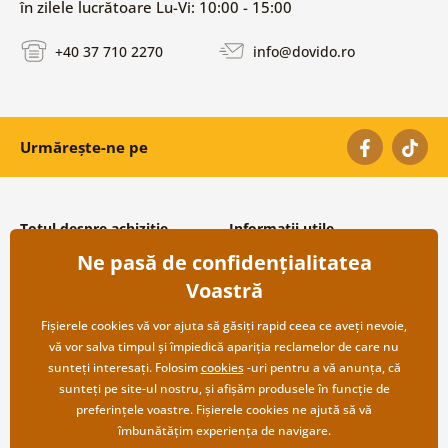
în zilele lucrătoare Lu-Vi: 10:00 - 15:00
+40 37 710 2270
info@dovido.ro
Urmărește-ne pe
Totul despre achiziție
Informații utile
Ne pasă de confidențialitatea
Condiții și termeni generali
Despre noi
Protecția datelor personale
Întrebări frecvente
Voastră
Transport și modalități de plată
Contacte
Returnare
Cooperare angro
Fișierele cookies vă vor ajuta să găsiți rapid ceea ce aveți nevoie,
vă vor salva timpul și împiedică apariția reclamelor de care nu
sunteți interesați. Folosim
cookies
-uri pentru a vă anunța, că
sunteți pe site-ul nostru, și afișăm produsele în funcție de
preferințele voastre. Fișierele cookies ne ajută să vă
îmbunătățim experiența de navigare.