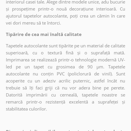
interiorul casei tale. Alege dintre modele unice, adu bucurie
și prospețime printr-o nouă decorațiune interioară. Cu
ajutorul tapetelor autocolante, poți crea un cămin în care
vei dori mereu să te întorci.
Tipărire de cea mai înaltă calitate
Tapetele autocolante sunt tipărite pe un material de calitate
superioară, cu o textură fină și o suprafață mată.
Imprimarea se realizează printr-o tehnologie modernă UV-
led pe un tapet cu grosimea de 90 µm. Tapetele
autocolante nu conțin PVC (policlorură de vinil). Sunt
acoperite cu un adeziv acrilic puternic, astfel încât nu
trebuie să îți faci griji că nu vor adera bine pe perete.
Datorită imprimării cu cerneală, tapetele noastre se
remarcă printr-o rezistență excelentă a suprafeței și
stabilitatea culorilor.