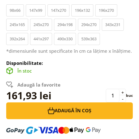
98x66
147x99
147x270
196x132
196x270
245x165
245x270
294x198
294x270
343x231
392x264
441x297
490x330
539x363
*dimensiunile sunt specificate în cm ca lățime x înălțime.
Disponibilitate:
În stoc
Adaugă la favorite
161,93 lei
+
buc
-
ADAUGĂ ÎN COȘ