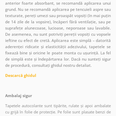
anterior foarte absorbant, se recomandă aplicarea unui
grund. Nu se recomandă aplicarea pe tencuieli aspre sau
texturate, pereți umezi sau proaspăt vopsiți (în mai puțin
de 14 zile de la vopsire), încăperi fără ventilație, sau pe
suprafețe alunecoase, lucioase, neporoase sau lavabile.
De asemenea, nu sunt potriviți pereții vopsiți cu vopsele
ieftine cu efect de cretă. Aplicarea este simplă – datorită
aderenței ridicate și elasticității adezivului, tapetele se
fixează bine și oricine le poate monta cu ușurință. La fel
de simplă este și îndepărtarea lor. Dacă nu sunteți sigur
de procedură, consultați ghidul nostru detaliat.
Descarcă ghidul
Ambalaj sigur
Tapetele autocolante sunt tipărite, rulate și apoi ambalate
cu grijă în folie de protecție. Pe folie sunt plasate benzi de