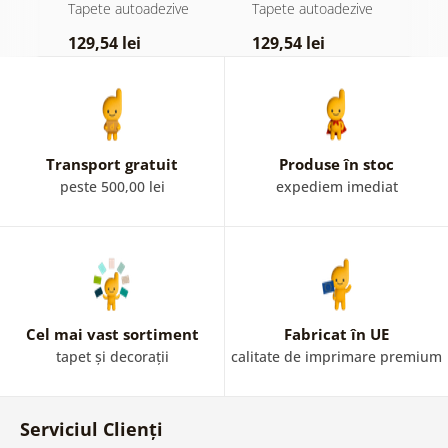
atingere
pădure în ceață
d
e
Tapete autoadezive
Tapete autoadezive
T
pastelată
129,54 lei
129,54 lei
1
Transport gratuit
Produse în stoc
peste 500,00 lei
expediem imediat
Cel mai vast sortiment
Fabricat în UE
tapet și decorații
calitate de imprimare premium
Serviciul Clienți