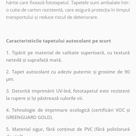
hârtie care fixează fototapetul. Tapetele sunt ambalate într-
o cutie de carton rezistentă, care asigură protecția în timpul
transportului și reduce riscul de deteriorare.
Caracteristicile tapetului autocolant pe scurt
1. Tipărit pe material de calitate superioară, cu textură
netedă și suprafață mată.
2. Tapet autocolant cu adeziv puternic și grosime de 90
µm.
3. Datorită imprimării UV-led, fototapetul este rezistent
la rupere și își păstrează culorile vii.
4. Tehnologie de imprimare ecologică (certificări VOC și
GREENGUARD GOLD).
5. Material sigur, fără conținut de PVC (fără policlorură