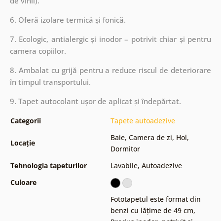
de vinil).
6. Oferă izolare termică și fonică.
7. Ecologic, antialergic și inodor – potrivit chiar și pentru
camera copiilor.
8. Ambalat cu grijă pentru a reduce riscul de deteriorare
în timpul transportului.
9. Tapet autocolant ușor de aplicat și îndepărtat.
Categorii
Tapete autoadezive
Baie
,
Camera de zi
,
Hol
,
Locație
Dormitor
Tehnologia tapeturilor
Lavabile
,
Autoadezive
Culoare
Fototapetul este format din
benzi cu lățime de 49 cm
,