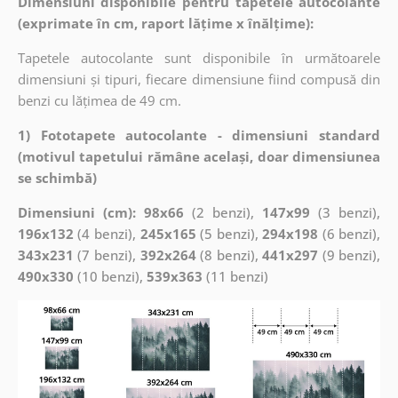
Dimensiuni disponibile pentru tapetele autocolante
(exprimate în cm, raport lățime x înălțime):
Tapetele autocolante sunt disponibile în următoarele
dimensiuni și tipuri, fiecare dimensiune fiind compusă din
benzi cu lățimea de 49 cm.
1) Fototapete autocolante - dimensiuni standard
(motivul tapetului rămâne același, doar dimensiunea
se schimbă)
Dimensiuni (cm): 98x66
(2 benzi),
147x99
(3 benzi),
196x132
(4 benzi),
245x165
(5 benzi),
294x198
(6 benzi),
343x231
(7 benzi),
392x264
(8 benzi),
441x297
(9 benzi),
490x330
(10 benzi),
539x363
(11 benzi)