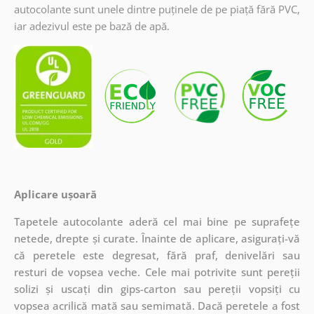
autocolante sunt unele dintre puținele de pe piață fără PVC,
iar adezivul este pe bază de apă.
Aplicare ușoară
Tapetele autocolante aderă cel mai bine pe suprafețe
netede, drepte și curate. Înainte de aplicare, asigurați-vă
că peretele este degresat, fără praf, denivelări sau
resturi de vopsea veche. Cele mai potrivite sunt pereții
solizi și uscați din gips-carton sau pereții vopsiți cu
vopsea acrilică mată sau semimată. Dacă peretele a fost