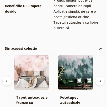
Produs inodor, potrivit și
Beneficiile USP tapete
pentru camera de copii
,
dovido
Aplicație simplă, pe care o
poate gestiona oricine
,
Tapetul autoadeziv cu lipire
puternică
Din aceeași colecție
Tapet autoadeziv
Fototapet
T
jă
frunze cu
autoadeziv
h