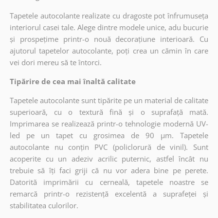
Tapetele autocolante realizate cu dragoste pot înfrumuseța
interiorul casei tale. Alege dintre modele unice, adu bucurie
și prospețime printr-o nouă decorațiune interioară. Cu
ajutorul tapetelor autocolante, poți crea un cămin în care
vei dori mereu să te întorci.
Tipărire de cea mai înaltă calitate
Tapetele autocolante sunt tipărite pe un material de calitate
superioară, cu o textură fină și o suprafață mată.
Imprimarea se realizează printr-o tehnologie modernă UV-
led pe un tapet cu grosimea de 90 µm. Tapetele
autocolante nu conțin PVC (policlorură de vinil). Sunt
acoperite cu un adeziv acrilic puternic, astfel încât nu
trebuie să îți faci griji că nu vor adera bine pe perete.
Datorită imprimării cu cerneală, tapetele noastre se
remarcă printr-o rezistență excelentă a suprafeței și
stabilitatea culorilor.