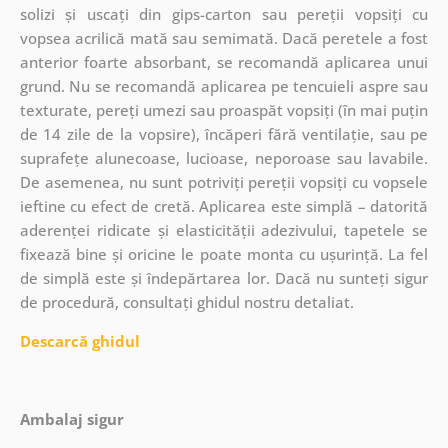
solizi și uscați din gips-carton sau pereții vopsiți cu
vopsea acrilică mată sau semimată. Dacă peretele a fost
anterior foarte absorbant, se recomandă aplicarea unui
grund. Nu se recomandă aplicarea pe tencuieli aspre sau
texturate, pereți umezi sau proaspăt vopsiți (în mai puțin
de 14 zile de la vopsire), încăperi fără ventilație, sau pe
suprafețe alunecoase, lucioase, neporoase sau lavabile.
De asemenea, nu sunt potriviți pereții vopsiți cu vopsele
ieftine cu efect de cretă. Aplicarea este simplă – datorită
aderenței ridicate și elasticității adezivului, tapetele se
fixează bine și oricine le poate monta cu ușurință. La fel
de simplă este și îndepărtarea lor. Dacă nu sunteți sigur
de procedură, consultați ghidul nostru detaliat.
Descarcă ghidul
Ambalaj sigur