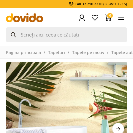
+40 37 710 2270
(Lu-Vi: 10 - 15)
0
Pagina principală
Tapeturi
Tapete pe motiv
Tapete aut