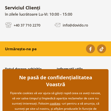
Serviciul Clienți
în zilele lucrătoare Lu-Vi: 10:00 - 15:00
+40 37 710 2270
info@dovido.ro
Urmărește-ne pe
Totul despre achiziție
Informații utile
Ne pasă de confidențialitatea
Condiții și termeni generali
Despre noi
Protecția datelor personale
Întrebări frecvente
Voastră
Transport și modalități de plată
Contacte
Returnare
Cooperare angro
Fișierele cookies vă vor ajuta să găsiți rapid ceea ce aveți nevoie,
vă vor salva timpul și împiedică apariția reclamelor de care nu
sunteți interesați. Folosim
cookies
-uri pentru a vă anunța, că
sunteți pe site-ul nostru, și afișăm produsele în funcție de