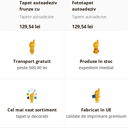
Tapet autoadeziv
Fototapet
T
jă
frunze cu
autoadeziv
h
atingere
pădure în ceață
d
e
Tapete autoadezive
Tapete autoadezive
T
pastelată
129,54 lei
129,54 lei
1
Transport gratuit
Produse în stoc
peste 500,00 lei
expediem imediat
Cel mai vast sortiment
Fabricat în UE
tapet și decorații
calitate de imprimare premium