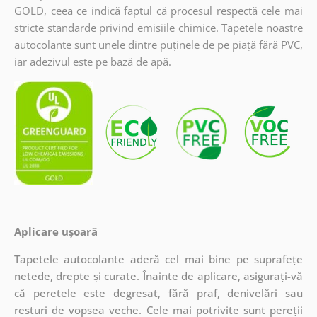
GOLD, ceea ce indică faptul că procesul respectă cele mai
stricte standarde privind emisiile chimice. Tapetele noastre
autocolante sunt unele dintre puținele de pe piață fără PVC,
iar adezivul este pe bază de apă.
Aplicare ușoară
Tapetele autocolante aderă cel mai bine pe suprafețe
netede, drepte și curate. Înainte de aplicare, asigurați-vă
că peretele este degresat, fără praf, denivelări sau
resturi de vopsea veche. Cele mai potrivite sunt pereții