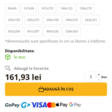
98x66
147x99
147x270
196x132
196x270
245x165
245x270
294x198
294x270
343x231
392x264
441x297
490x330
539x363
*dimensiunile sunt specificate în cm ca lățime x înălțime.
Disponibilitate:
În stoc
Adaugă la favorite
161,93 lei
+
buc
-
ADAUGĂ ÎN COȘ