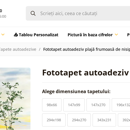
0
5:00
📤 Tablou Personalizat
Pictură în baza cifrelor
P
Tapete autoadezive
Fototapet autoadeziv plajă frumoasă de nisi
Fototapet autoadeziv
Alege dimensiunea tapetului:
98x66
147x99
147x270
196x13
294x198
294x270
343x231
392