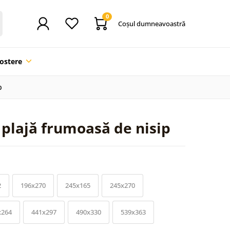
0
Coşul dumneavoastră
ostere
p
 plajă frumoasă de nisip
2
196x270
245x165
245x270
x264
441x297
490x330
539x363