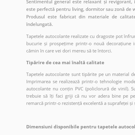
Sentimentul general este relaxant și revigorant,
este perfectă pentru living, dormitor sau zonă de w
Produsul este fabricat din materiale de calitat
îndelungată.
Tapetele autocolante realizate cu dragoste pot înfru
bucurie și prospețime printr-o nouă decorațiune in
cămin în care vei dori mereu să te întorci.
Tipărire de cea mai înaltă calitate
Tapetele autocolante sunt tipărite pe un material de
Imprimarea se realizează printr-o tehnologie mo
autocolante nu conțin PVC (policlorură de vinil). Su
trebuie să îți faci griji că nu vor adera bine pe p
remarcă printr-o rezistență excelentă a suprafeței și s
Dimensiuni disponibile pentru tapetele autocol