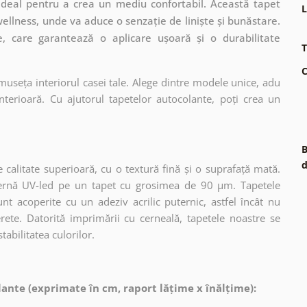
 ideal pentru a crea un mediu confortabil. Această tapet
L
ellness, unde va aduce o senzație de liniște și bunăstare.
e, care garantează o aplicare ușoară și o durabilitate
T
C
museța interiorul casei tale. Alege dintre modele unice, adu
terioară. Cu ajutorul tapetelor autocolante, poți crea un
B
d
 calitate superioară, cu o textură fină și o suprafață mată.
dernă UV-led pe un tapet cu grosimea de 90 µm. Tapetele
nt acoperite cu un adeziv acrilic puternic, astfel încât nu
erete. Datorită imprimării cu cerneală, tapetele noastre se
tabilitatea culorilor.
ante (exprimate în cm, raport lățime x înălțime):