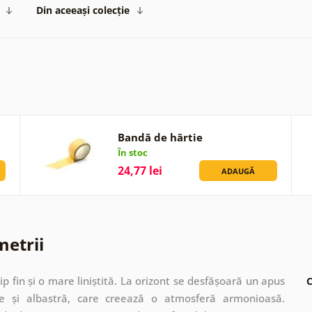
Din aceeași colecție
Bandă de hârtie
În stoc
24,77 lei
ADAUGĂ
metrii
p fin și o mare liniștită. La orizont se desfășoară un apus
C
e și albastră, care creează o atmosferă armonioasă.