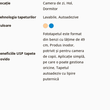
ocație
Camera de zi
,
Hol
,
Dormitor
ehnologia tapeturilor
Lavabile
,
Autoadezive
uloare
Fototapetul este format
din benzi cu lățime de 49
cm
,
Produs inodor,
potrivit și pentru camera
eneficiile USP tapete
de copii
,
Aplicație simplă,
ovido
pe care o poate gestiona
oricine
,
Tapetul
autoadeziv cu lipire
puternică