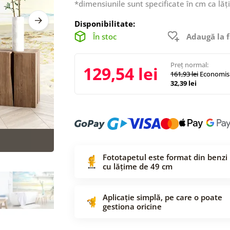
*dimensiunile sunt specificate în cm ca lăț
Disponibilitate:
În stoc
Adaugă la f
Preț normal:
129,54 lei
161,93 lei
Economisi
32,39 lei
Fototapetul este format din benzi
cu lățime de 49 cm
Aplicație simplă, pe care o poate
gestiona oricine