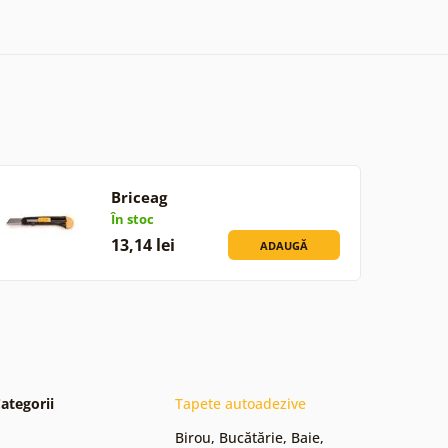
Briceag
În stoc
13,14 lei
ADAUGĂ
ategorii
Tapete autoadezive
Birou
,
Bucătărie
,
Baie
,