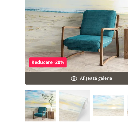
Reducere -20%
Afişează galeria