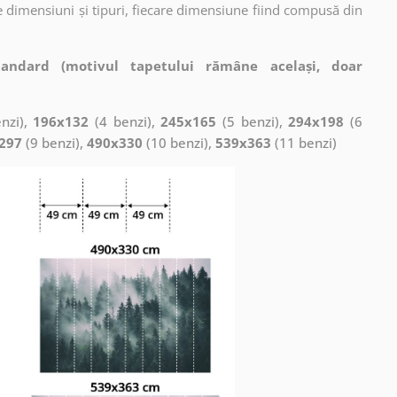
 dimensiuni și tipuri, fiecare dimensiune fiind compusă din
tandard (motivul tapetului rămâne același, doar
nzi),
196x132
(4 benzi),
245x165
(5 benzi),
294x198
(6
297
(9 benzi),
490x330
(10 benzi),
539x363
(11 benzi)