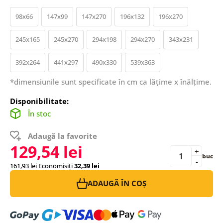
98x66
147x99
147x270
196x132
196x270
245x165
245x270
294x198
294x270
343x231
392x264
441x297
490x330
539x363
*dimensiunile sunt specificate în cm ca lățime x înălțime.
Disponibilitate:
În stoc
Adaugă la favorite
129,54 lei
+
buc
-
161,93 lei
Economisiți
32,39 lei
ADAUGĂ ÎN COȘ