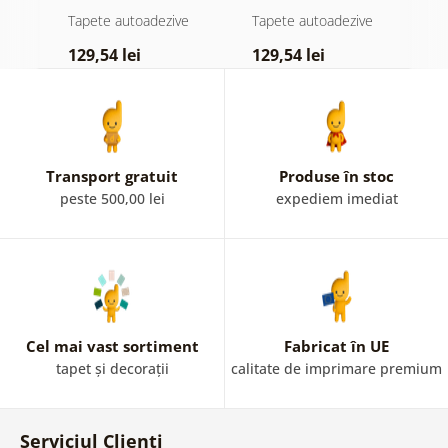
atingere
pădure în ceață
d
e
Tapete autoadezive
Tapete autoadezive
T
pastelată
129,54 lei
129,54 lei
1
Transport gratuit
Produse în stoc
peste 500,00 lei
expediem imediat
Cel mai vast sortiment
Fabricat în UE
tapet și decorații
calitate de imprimare premium
Serviciul Clienți