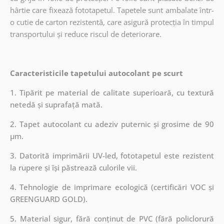
hârtie care fixează fototapetul. Tapetele sunt ambalate într-
o cutie de carton rezistentă, care asigură protecția în timpul
transportului și reduce riscul de deteriorare.
Caracteristicile tapetului autocolant pe scurt
1. Tipărit pe material de calitate superioară, cu textură
netedă și suprafață mată.
2. Tapet autocolant cu adeziv puternic și grosime de 90
µm.
3. Datorită imprimării UV-led, fototapetul este rezistent
la rupere și își păstrează culorile vii.
4. Tehnologie de imprimare ecologică (certificări VOC și
GREENGUARD GOLD).
5. Material sigur, fără conținut de PVC (fără policlorură