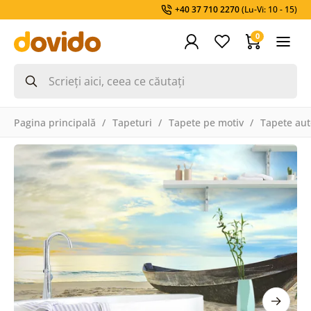
+40 37 710 2270
(Lu-Vi: 10 - 15)
0
Pagina principală
Tapeturi
Tapete pe motiv
Tapete aut