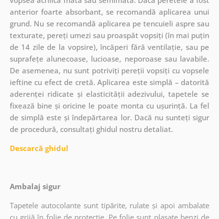
anterior foarte absorbant, se recomandă aplicarea unui
grund. Nu se recomandă aplicarea pe tencuieli aspre sau
texturate, pereți umezi sau proaspăt vopsiți (în mai puțin
de 14 zile de la vopsire), încăperi fără ventilație, sau pe
suprafețe alunecoase, lucioase, neporoase sau lavabile.
De asemenea, nu sunt potriviți pereții vopsiți cu vopsele
ieftine cu efect de cretă. Aplicarea este simplă – datorită
aderenței ridicate și elasticității adezivului, tapetele se
fixează bine și oricine le poate monta cu ușurință. La fel
de simplă este și îndepărtarea lor. Dacă nu sunteți sigur
de procedură, consultați ghidul nostru detaliat.
Descarcă ghidul
Ambalaj sigur
Tapetele autocolante sunt tipărite, rulate și apoi ambalate
cu grijă în folie de protecție. Pe folie sunt plasate benzi de