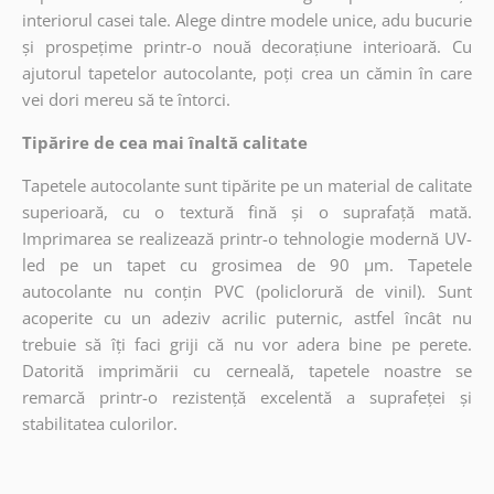
interiorul casei tale. Alege dintre modele unice, adu bucurie
și prospețime printr-o nouă decorațiune interioară. Cu
ajutorul tapetelor autocolante, poți crea un cămin în care
vei dori mereu să te întorci.
Tipărire de cea mai înaltă calitate
Tapetele autocolante sunt tipărite pe un material de calitate
superioară, cu o textură fină și o suprafață mată.
Imprimarea se realizează printr-o tehnologie modernă UV-
led pe un tapet cu grosimea de 90 µm. Tapetele
autocolante nu conțin PVC (policlorură de vinil). Sunt
acoperite cu un adeziv acrilic puternic, astfel încât nu
trebuie să îți faci griji că nu vor adera bine pe perete.
Datorită imprimării cu cerneală, tapetele noastre se
remarcă printr-o rezistență excelentă a suprafeței și
stabilitatea culorilor.