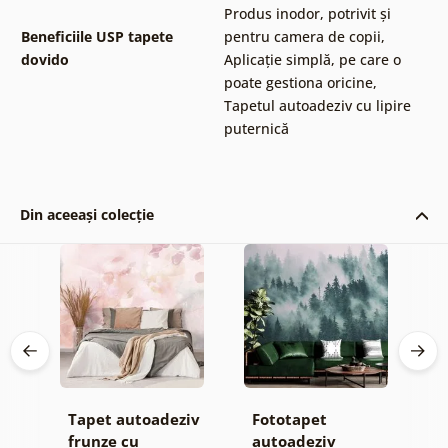
Produs inodor, potrivit și
Beneficiile USP tapete
pentru camera de copii
,
dovido
Aplicație simplă, pe care o
poate gestiona oricine
,
Tapetul autoadeziv cu lipire
puternică
Din aceeași colecție
Tapet autoadeziv
Fototapet
T
jă
frunze cu
autoadeziv
h