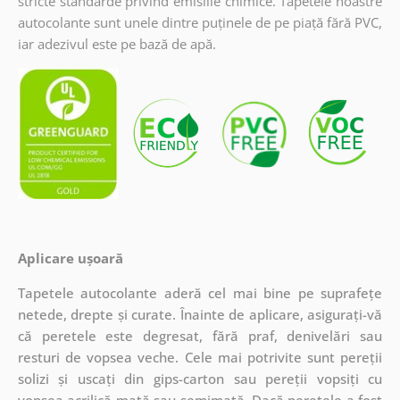
stricte standarde privind emisiile chimice. Tapetele noastre
autocolante sunt unele dintre puținele de pe piață fără PVC,
iar adezivul este pe bază de apă.
Aplicare ușoară
Tapetele autocolante aderă cel mai bine pe suprafețe
netede, drepte și curate. Înainte de aplicare, asigurați-vă
că peretele este degresat, fără praf, denivelări sau
resturi de vopsea veche. Cele mai potrivite sunt pereții
solizi și uscați din gips-carton sau pereții vopsiți cu
vopsea acrilică mată sau semimată. Dacă peretele a fost