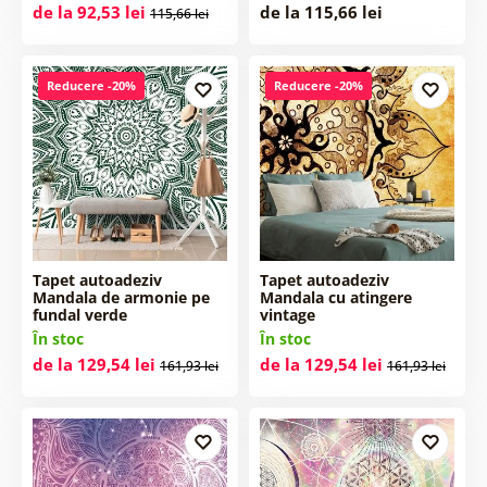
de la 92,53 lei
de la 115,66 lei
115,66 lei
Reducere -20%
Reducere -20%
Tapet autoadeziv
Tapet autoadeziv
Mandala de armonie pe
Mandala cu atingere
fundal verde
vintage
În stoc
În stoc
de la 129,54 lei
de la 129,54 lei
161,93 lei
161,93 lei