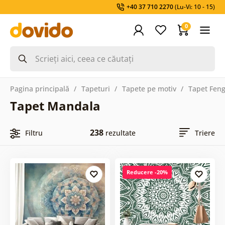
+40 37 710 2270
(Lu-Vi: 10 - 15)
0
Pagina principală
Tapeturi
Tapete pe motiv
Tapet Feng
Tapet Mandala
238
Filtru
rezultate
Triere
Reducere -20%