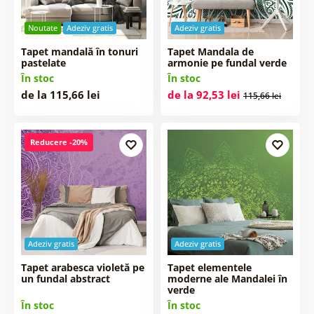
Noutate
Adeziv gratis
Adeziv gratis
Tapet mandală în tonuri
Tapet Mandala de
pastelate
armonie pe fundal verde
În stoc
În stoc
de la 115,66 lei
de la 92,53 lei
115,66 lei
Reducere -20%
Adeziv gratis
Adeziv gratis
Tapet arabesca violetă pe
Tapet elementele
un fundal abstract
moderne ale Mandalei în
verde
În stoc
În stoc