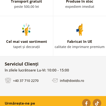
interiorul. Sunt incluse și Mandale orientale frumoase.
Transport gratuit
Produse în stoc
peste 500,00 lei
expediem imediat
Cel mai vast sortiment
Fabricat în UE
tapet și decorații
calitate de imprimare premium
Serviciul Clienți
în zilele lucrătoare Lu-Vi: 10:00 - 15:00
+40 37 710 2270
info@dovido.ro
Urmărește-ne pe