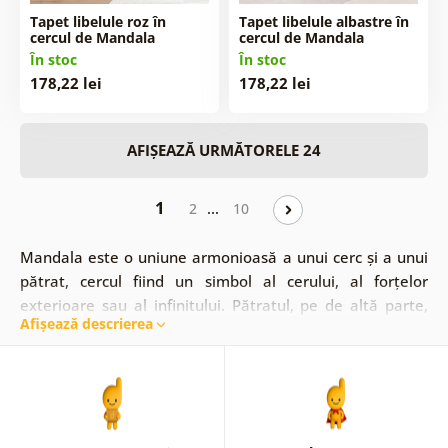
Tapet libelule roz în
Tapet libelule albastre în
cercul de Mandala
cercul de Mandala
În stoc
În stoc
178,22 lei
178,22 lei
AFIȘEAZĂ URMĂTORELE 24
1
…
2
10
Mandala este o uniune armonioasă a unui cerc și a unui
pătrat, cercul fiind un simbol al cerului, al forțelor
exterioare sau al infinitului. Pătratul, pe de altă parte,
Afișează descrierea
reprezintă forțele interioare, ca legătură a omului cu
pământul. Mandala sunt excepționale, nu numai în ideile
lor, ci și în reprezentările lor.
În ofertă veți găsi de la
tapete colorate prin
alb-negru
, până la tapete cu Mandala
pe un fundal argintiu sau auriu, care vor scoate în evidență