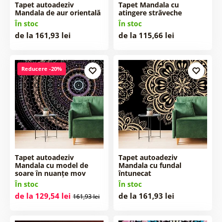
Tapet autoadeziv
Tapet Mandala cu
Mandala de aur orientală
atingere străveche
În stoc
În stoc
de la 161,93 lei
de la 115,66 lei
Reducere -20%
Tapet autoadeziv
Tapet autoadeziv
Mandala cu model de
Mandala cu fundal
soare în nuanțe mov
întunecat
În stoc
În stoc
de la 129,54 lei
de la 161,93 lei
161,93 lei