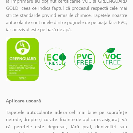
la imprimare au obținut certificările VOC și GREENGUARD
GOLD, ceea ce indică faptul că procesul respectă cele mai
stricte standarde privind emisiile chimice. Tapetele noastre
autocolante sunt unele dintre puținele de pe piață fără PVC,
iar adezivul este pe bază de apă.
Aplicare ușoară
Tapetele autocolante aderă cel mai bine pe suprafețe
netede, drepte și curate. Înainte de aplicare, asigurați-vă
că peretele este degresat, fără praf, denivelări sau