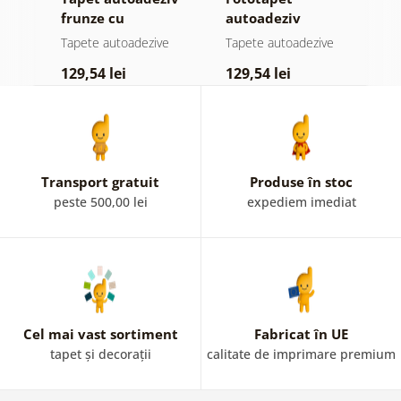
frunze cu
autoadeziv
h
atingere
pădure în ceață
d
e
Tapete autoadezive
Tapete autoadezive
T
pastelată
129,54 lei
129,54 lei
1
Transport gratuit
Produse în stoc
peste 500,00 lei
expediem imediat
Cel mai vast sortiment
Fabricat în UE
tapet și decorații
calitate de imprimare premium