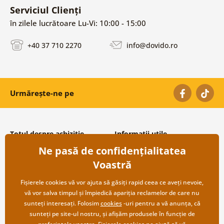
Serviciul Clienți
în zilele lucrătoare Lu-Vi: 10:00 - 15:00
+40 37 710 2270
info@dovido.ro
Urmărește-ne pe
Totul despre achiziție
Informații utile
Ne pasă de confidențialitatea
Condiții și termeni generali
Despre noi
Protecția datelor personale
Întrebări frecvente
Voastră
Transport și modalități de plată
Contacte
Returnare
Cooperare angro
Fișierele cookies vă vor ajuta să găsiți rapid ceea ce aveți nevoie,
vă vor salva timpul și împiedică apariția reclamelor de care nu
sunteți interesați. Folosim
cookies
-uri pentru a vă anunța, că
sunteți pe site-ul nostru, și afișăm produsele în funcție de