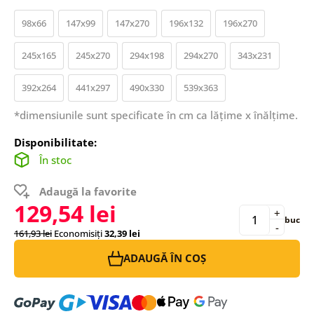
98x66
147x99
147x270
196x132
196x270
245x165
245x270
294x198
294x270
343x231
392x264
441x297
490x330
539x363
*dimensiunile sunt specificate în cm ca lățime x înălțime.
Disponibilitate:
În stoc
Adaugă la favorite
129,54 lei
+
buc
-
161,93 lei
Economisiți
32,39 lei
ADAUGĂ ÎN COȘ