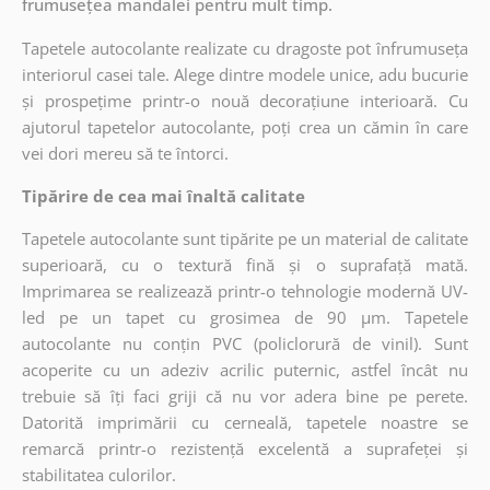
frumusețea mandalei pentru mult timp.
Tapetele autocolante realizate cu dragoste pot înfrumuseța
interiorul casei tale. Alege dintre modele unice, adu bucurie
și prospețime printr-o nouă decorațiune interioară. Cu
ajutorul tapetelor autocolante, poți crea un cămin în care
vei dori mereu să te întorci.
Tipărire de cea mai înaltă calitate
Tapetele autocolante sunt tipărite pe un material de calitate
superioară, cu o textură fină și o suprafață mată.
Imprimarea se realizează printr-o tehnologie modernă UV-
led pe un tapet cu grosimea de 90 µm. Tapetele
autocolante nu conțin PVC (policlorură de vinil). Sunt
acoperite cu un adeziv acrilic puternic, astfel încât nu
trebuie să îți faci griji că nu vor adera bine pe perete.
Datorită imprimării cu cerneală, tapetele noastre se
remarcă printr-o rezistență excelentă a suprafeței și
stabilitatea culorilor.