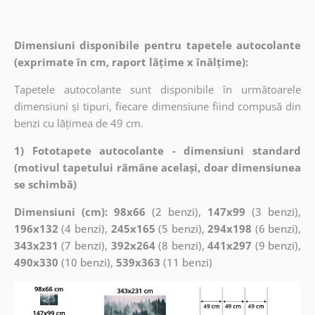
Dimensiuni disponibile pentru tapetele autocolante
(exprimate în cm, raport lățime x înălțime):
Tapetele autocolante sunt disponibile în următoarele
dimensiuni și tipuri, fiecare dimensiune fiind compusă din
benzi cu lățimea de 49 cm.
1) Fototapete autocolante - dimensiuni standard
(motivul tapetului rămâne același, doar dimensiunea
se schimbă)
Dimensiuni (cm): 98x66
(2 benzi),
147x99
(3 benzi),
196x132
(4 benzi),
245x165
(5 benzi),
294x198
(6 benzi),
343x231
(7 benzi),
392x264
(8 benzi),
441x297
(9 benzi),
490x330
(10 benzi),
539x363
(11 benzi)