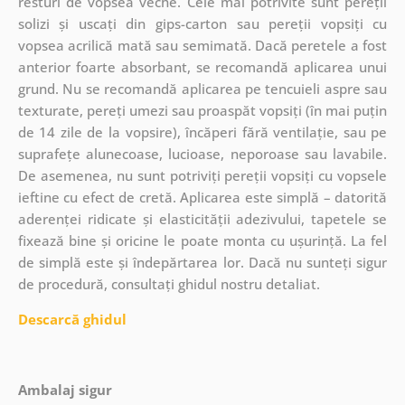
resturi de vopsea veche. Cele mai potrivite sunt pereții
solizi și uscați din gips-carton sau pereții vopsiți cu
vopsea acrilică mată sau semimată. Dacă peretele a fost
anterior foarte absorbant, se recomandă aplicarea unui
grund. Nu se recomandă aplicarea pe tencuieli aspre sau
texturate, pereți umezi sau proaspăt vopsiți (în mai puțin
de 14 zile de la vopsire), încăperi fără ventilație, sau pe
suprafețe alunecoase, lucioase, neporoase sau lavabile.
De asemenea, nu sunt potriviți pereții vopsiți cu vopsele
ieftine cu efect de cretă. Aplicarea este simplă – datorită
aderenței ridicate și elasticității adezivului, tapetele se
fixează bine și oricine le poate monta cu ușurință. La fel
de simplă este și îndepărtarea lor. Dacă nu sunteți sigur
de procedură, consultați ghidul nostru detaliat.
Descarcă ghidul
Ambalaj sigur