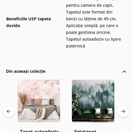
pentru camera de copii
,
Tapetul este format din
Beneficiile USP tapete
benzi cu lățime de 49 cm
,
dovido
Aplicație simplă, pe care o
poate gestiona oricine
,
Tapetul autoadeziv cu lipire
puternică
Din aceeași colecție
Tapet autoadeziv
Fototapet
T