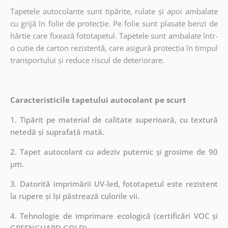
Tapetele autocolante sunt tipărite, rulate și apoi ambalate
cu grijă în folie de protecție. Pe folie sunt plasate benzi de
hârtie care fixează fototapetul. Tapetele sunt ambalate într-
o cutie de carton rezistentă, care asigură protecția în timpul
transportului și reduce riscul de deteriorare.
Caracteristicile tapetului autocolant pe scurt
1. Tipărit pe material de calitate superioară, cu textură
netedă și suprafață mată.
2. Tapet autocolant cu adeziv puternic și grosime de 90
µm.
3. Datorită imprimării UV-led, fototapetul este rezistent
la rupere și își păstrează culorile vii.
4. Tehnologie de imprimare ecologică (certificări VOC și
GREENGUARD GOLD).