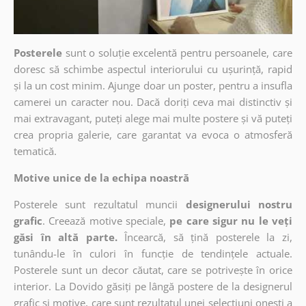
Posterele
sunt o soluție excelentă pentru persoanele, care
doresc să schimbe aspectul interiorului cu ușurință, rapid
și la un cost minim. Ajunge doar un poster, pentru a insufla
camerei un caracter nou. Dacă doriți ceva mai distinctiv și
mai extravagant, puteți alege mai multe postere și vă puteți
crea propria galerie, care garantat va evoca o atmosferă
tematică.
Motive unice de la echipa noastră
Posterele sunt rezultatul muncii
designerului nostru
grafic
. Creează motive speciale,
pe care sigur nu le veți
găsi în altă parte.
Încearcă, să țină posterele la zi,
tunându-le în culori în funcție de tendințele actuale.
Posterele sunt un decor căutat, care se potrivește în orice
interior. La Dovido găsiți pe lângă postere de la designerul
grafic și motive, care sunt rezultatul unei selecțiuni onești a