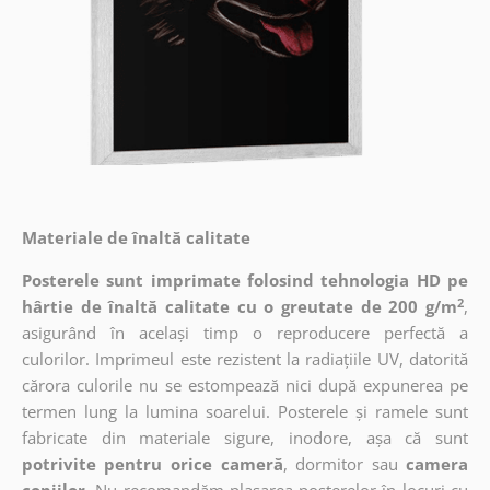
Materiale de înaltă calitate
Posterele sunt imprimate folosind tehnologia HD pe
2
hârtie de înaltă calitate cu o greutate de 200 g/m
,
asigurând în același timp o reproducere perfectă a
culorilor. Imprimeul este rezistent la radiațiile UV, datorită
cărora culorile nu se estompează nici după expunerea pe
termen lung la lumina soarelui. Posterele și ramele sunt
fabricate din materiale sigure, inodore, așa că sunt
potrivite pentru orice cameră
, dormitor sau
camera