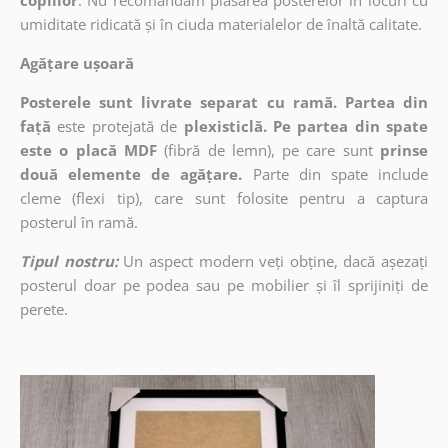
copiilor
. Nu recomandăm plasarea posterelor în locuri cu
umiditate ridicată și în ciuda materialelor de înaltă calitate.
Agățare ușoară
Posterele sunt livrate separat cu ramă. Partea din
față
este protejată de
plexisticlă. Pe partea din spate
este o placă MDF
(fibră de lemn), pe care sunt
prinse
două elemente de agățare.
Parte din spate include
cleme (flexi tip), care sunt folosite pentru a captura
posterul în ramă.
Tipul nostru:
Un aspect modern veți obține, dacă așezați
posterul doar pe podea sau pe mobilier și îl sprijiniți de
perete.