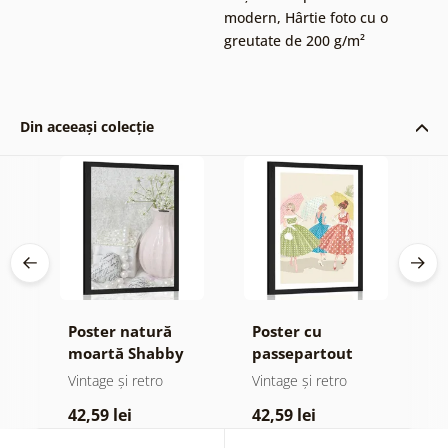
modern
,
Hârtie foto cu o
greutate de 200 g/m²
Din aceeași colecție
Poster natură
Poster cu
P
moartă Shabby
passepartout
u
Chic de lux
doamne retro cu
p
Vintage și retro
Vintage și retro
B
umbrele
42,59 lei
42,59 lei
3