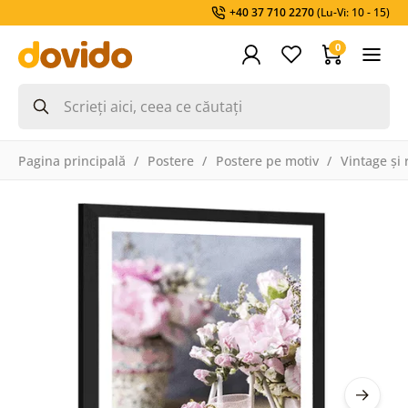
+40 37 710 2270
(Lu-Vi: 10 - 15)
0
Pagina principală
Postere
Postere pe motiv
Vintage și 