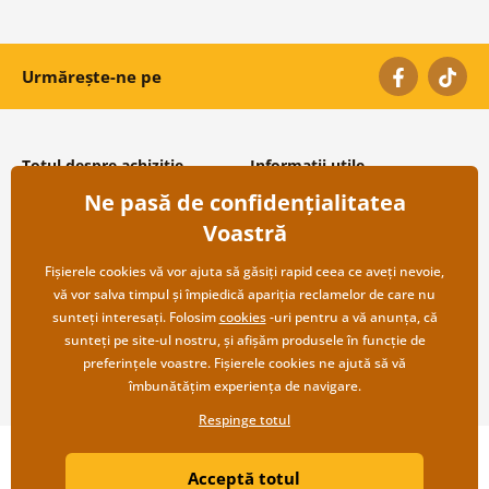
Urmărește-ne pe
Totul despre achiziție
Informații utile
Ne pasă de confidențialitatea
Condiții și termeni generali
Despre noi
Protecția datelor personale
Întrebări frecvente
Voastră
Transport și modalități de plată
Contacte
Returnare
Cooperare angro
Fișierele cookies vă vor ajuta să găsiți rapid ceea ce aveți nevoie,
vă vor salva timpul și împiedică apariția reclamelor de care nu
sunteți interesați. Folosim
cookies
-uri pentru a vă anunța, că
sunteți pe site-ul nostru, și afișăm produsele în funcție de
preferințele voastre. Fișierele cookies ne ajută să vă
îmbunătățim experiența de navigare.
Respinge totul
Copyright ©2019 © Dovido.ro.
Acceptă totul
Webdesign
Litvanyi.sk
| Magazinul online a fost creat de