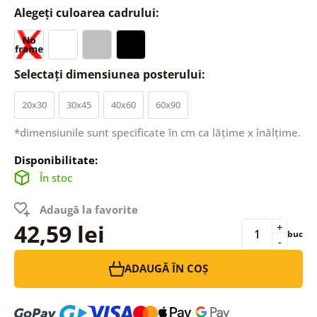
Alegeți culoarea cadrului:
Selectați dimensiunea posterului:
20x30
30x45
40x60
60x90
*dimensiunile sunt specificate în cm ca lățime x înălțime.
Disponibilitate:
În stoc
Adaugă la favorite
42,59 lei
+
buc
-
ADAUGĂ ÎN COȘ