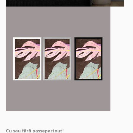
Cu sau fără passepartout!