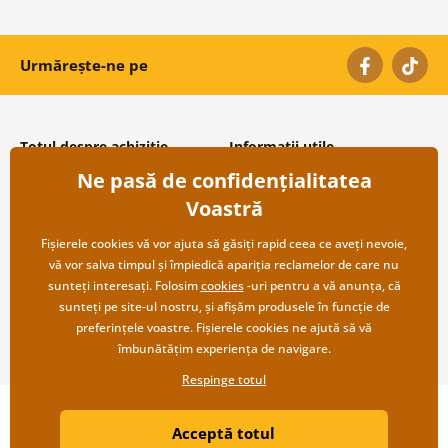
Urmărește-ne pe
Totul despre achiziție
Informații utile
Ne pasă de confidențialitatea
Condiții și termeni generali
Despre noi
Protecția datelor personale
Întrebări frecvente
Voastră
Transport și modalități de plată
Contacte
Returnare
Cooperare angro
Fișierele cookies vă vor ajuta să găsiți rapid ceea ce aveți nevoie,
vă vor salva timpul și împiedică apariția reclamelor de care nu
sunteți interesați. Folosim
cookies
-uri pentru a vă anunța, că
sunteți pe site-ul nostru, și afișăm produsele în funcție de
preferințele voastre. Fișierele cookies ne ajută să vă
îmbunătățim experiența de navigare.
Respinge totul
Copyright ©2019 © Dovido.ro.
Acceptă totul
Webdesign
Litvanyi.sk
| Magazinul online a fost creat de