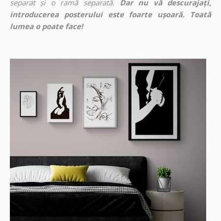
separat și o ramă separată.
Dar nu vă descurajați,
introducerea posterului este foarte ușoară. Toată
lumea o poate face!