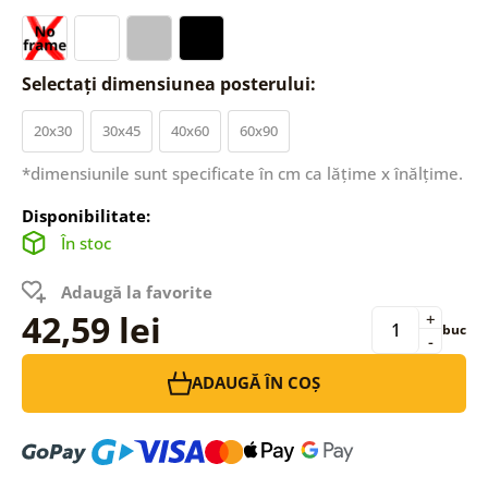
Selectați dimensiunea posterului:
20x30
30x45
40x60
60x90
*dimensiunile sunt specificate în cm ca lățime x înălțime.
Disponibilitate:
În stoc
Adaugă la favorite
42,59 lei
+
buc
-
ADAUGĂ ÎN COȘ