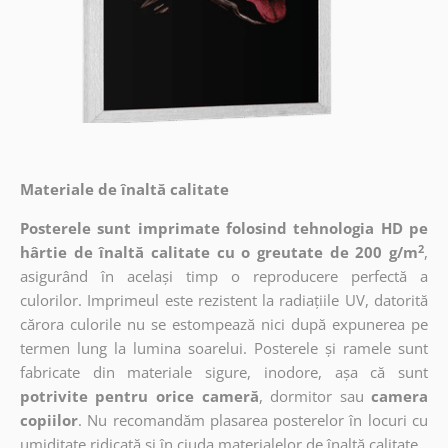
Materiale de înaltă calitate
Posterele sunt imprimate folosind tehnologia HD pe
2
hârtie de înaltă calitate cu o greutate de 200 g/m
,
asigurând în același timp o reproducere perfectă a
culorilor. Imprimeul este rezistent la radiațiile UV, datorită
cărora culorile nu se estompează nici după expunerea pe
termen lung la lumina soarelui. Posterele și ramele sunt
fabricate din materiale sigure, inodore, așa că sunt
potrivite pentru orice cameră
, dormitor sau
camera
copiilor
. Nu recomandăm plasarea posterelor în locuri cu
umiditate ridicată și în ciuda materialelor de înaltă calitate.