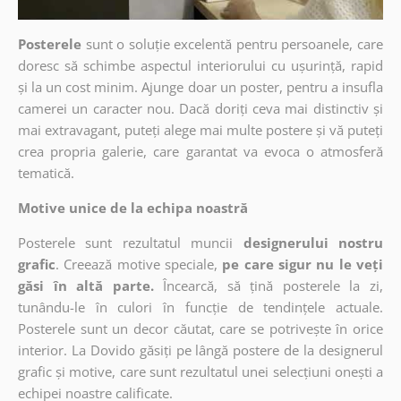
Posterele
sunt o soluție excelentă pentru persoanele, care
doresc să schimbe aspectul interiorului cu ușurință, rapid
și la un cost minim. Ajunge doar un poster, pentru a insufla
camerei un caracter nou. Dacă doriți ceva mai distinctiv și
mai extravagant, puteți alege mai multe postere și vă puteți
crea propria galerie, care garantat va evoca o atmosferă
tematică.
Motive unice de la echipa noastră
Posterele sunt rezultatul muncii
designerului nostru
grafic
. Creează motive speciale,
pe care sigur nu le veți
găsi în altă parte.
Încearcă, să țină posterele la zi,
tunându-le în culori în funcție de tendințele actuale.
Posterele sunt un decor căutat, care se potrivește în orice
interior. La Dovido găsiți pe lângă postere de la designerul
grafic și motive, care sunt rezultatul unei selecțiuni onești a
echipei noastre calificate.