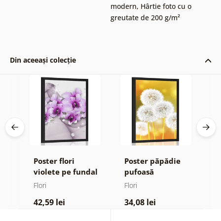
modern
,
Hârtie foto cu o
greutate de 200 g/m²
Din aceeași colecție
Poster flori
Poster păpădie
P
violete pe fundal
pufoasă
m
ign
abstract
Flori
Flori
Fl
42,59 lei
34,08 lei
4