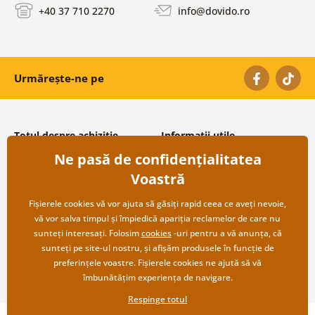
+40 37 710 2270
info@dovido.ro
Urmărește-ne pe
Totul despre achiziție
Informații utile
Ne pasă de confidențialitatea
Condiții și termeni generali
Despre noi
Protecția datelor personale
Întrebări frecvente
Voastră
Transport și modalități de plată
Contacte
Returnare
Cooperare angro
Fișierele cookies vă vor ajuta să găsiți rapid ceea ce aveți nevoie,
vă vor salva timpul și împiedică apariția reclamelor de care nu
sunteți interesați. Folosim
cookies
-uri pentru a vă anunța, că
sunteți pe site-ul nostru, și afișăm produsele în funcție de
preferințele voastre. Fișierele cookies ne ajută să vă
îmbunătățim experiența de navigare.
Respinge totul