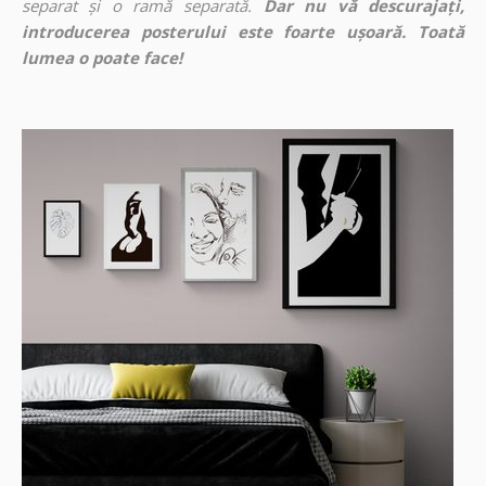
separat și o ramă separată.
Dar nu vă descurajați,
introducerea posterului este foarte ușoară. Toată
lumea o poate face!