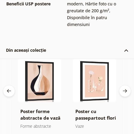
Beneficii USP postere
modern
,
Hârtie foto cu o
greutate de 200 g/m²
,
Disponibile în patru
dimensiuni
Din aceeași colecție
Poster forme
Poster cu
P
că
abstracte de vază
passepartout flori
m
minimaliste în
Forme abstracte
Vaze
V
vază