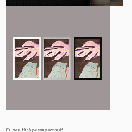
Cu sau fără passepartout!