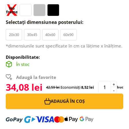
Selectați dimensiunea posterului:
20x30
30x45
40x60
60x90
*dimensiunile sunt specificate în cm ca lățime x înălțime.
Disponibilitate:
În stoc
Adaugă la favorite
34,08 lei
+
42,59 lei
Economisiți
8,52 lei
buc
-
ADAUGĂ ÎN COȘ