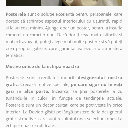
Posterele
sunt o soluție excelentă pentru persoanele, care
doresc să schimbe aspectul interiorului cu ușurință, rapid
și la un cost minim. Ajunge doar un poster, pentru a insufla
camerei un caracter nou. Dacă doriți ceva mai distinctiv și
mai extravagant, puteți alege mai multe postere și vă puteți
crea propria galerie, care garantat va evoca o atmosferă
tematică.
Motive unice de la echipa noastră
Posterele sunt rezultatul muncii
designerului nostru
grafic
. Creează motive speciale,
pe care sigur nu le veți
găsi în altă parte.
Încearcă, să țină posterele la zi,
tunându-le în culori în funcție de tendințele actuale.
Posterele sunt un decor căutat, care se potrivește în orice
interior. La Dovido găsiți pe lângă postere de la designerul
grafic și motive, care sunt rezultatul unei selecțiuni onești a
echipei noastre calificate.