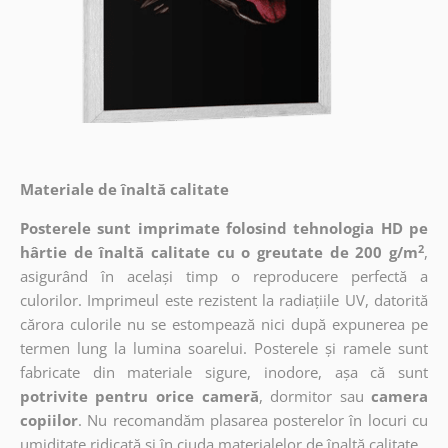
Materiale de înaltă calitate
Posterele sunt imprimate folosind tehnologia HD pe
2
hârtie de înaltă calitate cu o greutate de 200 g/m
,
asigurând în același timp o reproducere perfectă a
culorilor. Imprimeul este rezistent la radiațiile UV, datorită
cărora culorile nu se estompează nici după expunerea pe
termen lung la lumina soarelui. Posterele și ramele sunt
fabricate din materiale sigure, inodore, așa că sunt
potrivite pentru orice cameră
, dormitor sau
camera
copiilor
. Nu recomandăm plasarea posterelor în locuri cu
umiditate ridicată și în ciuda materialelor de înaltă calitate.