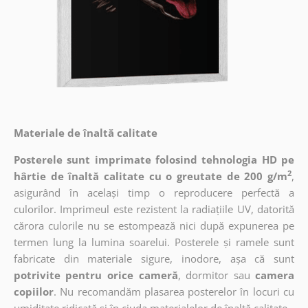
Materiale de înaltă calitate
Posterele sunt imprimate folosind tehnologia HD pe
2
hârtie de înaltă calitate cu o greutate de 200 g/m
,
asigurând în același timp o reproducere perfectă a
culorilor. Imprimeul este rezistent la radiațiile UV, datorită
cărora culorile nu se estompează nici după expunerea pe
termen lung la lumina soarelui. Posterele și ramele sunt
fabricate din materiale sigure, inodore, așa că sunt
potrivite pentru orice cameră
, dormitor sau
camera
copiilor
. Nu recomandăm plasarea posterelor în locuri cu