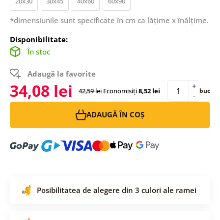
20x30
30x45
40x60
60x90
*dimensiunile sunt specificate în cm ca lățime x înălțime.
Disponibilitate:
În stoc
Adaugă la favorite
34,08 lei
+
42,59 lei
Economisiți
8,52 lei
buc
-
ADAUGĂ ÎN COȘ
Posibilitatea de alegere din 3 culori ale ramei