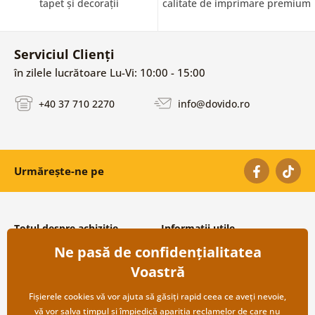
tapet și decorații
calitate de imprimare premium
Serviciul Clienți
în zilele lucrătoare Lu-Vi: 10:00 - 15:00
+40 37 710 2270
info@dovido.ro
Urmărește-ne pe
Totul despre achiziție
Informații utile
Ne pasă de confidențialitatea
Condiții și termeni generali
Despre noi
Protecția datelor personale
Întrebări frecvente
Voastră
Transport și modalități de plată
Contacte
Returnare
Cooperare angro
Fișierele cookies vă vor ajuta să găsiți rapid ceea ce aveți nevoie,
vă vor salva timpul și împiedică apariția reclamelor de care nu