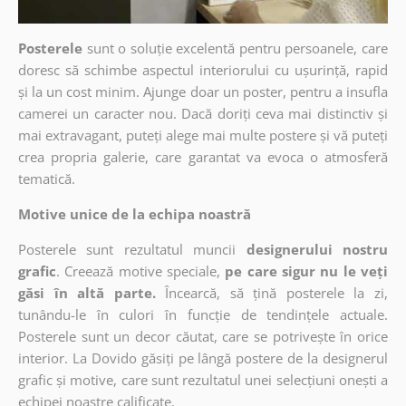
Posterele
sunt o soluție excelentă pentru persoanele, care
doresc să schimbe aspectul interiorului cu ușurință, rapid
și la un cost minim. Ajunge doar un poster, pentru a insufla
camerei un caracter nou. Dacă doriți ceva mai distinctiv și
mai extravagant, puteți alege mai multe postere și vă puteți
crea propria galerie, care garantat va evoca o atmosferă
tematică.
Motive unice de la echipa noastră
Posterele sunt rezultatul muncii
designerului nostru
grafic
. Creează motive speciale,
pe care sigur nu le veți
găsi în altă parte.
Încearcă, să țină posterele la zi,
tunându-le în culori în funcție de tendințele actuale.
Posterele sunt un decor căutat, care se potrivește în orice
interior. La Dovido găsiți pe lângă postere de la designerul
grafic și motive, care sunt rezultatul unei selecțiuni onești a
echipei noastre calificate.