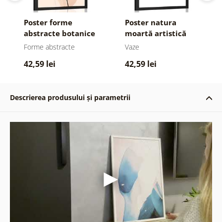
Poster forme
Poster natura
abstracte botanice
moartă artistică
de monstru
Forme abstracte
Vaze
42,59 lei
42,59 lei
Descrierea produsului și parametrii