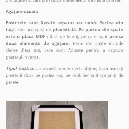
umiditate ridicată și în ciuda materialelor de înaltă calitate.
Agățare ușoară
Posterele sunt livrate separat cu ramă. Partea din
față
este protejată de
plexisticlă. Pe partea din spate
este o placă MDF
(fibră de lemn), pe care sunt
prinse
două elemente de agățare.
Parte din spate include
cleme (flexi tip), care sunt folosite pentru a captura
posterul în ramă.
Tipul nostru:
Un aspect modern veți obține, dacă așezați
posterul doar pe podea sau pe mobilier și îl sprijiniți de
perete.