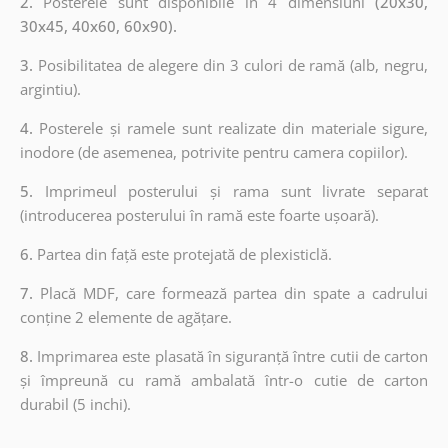
2.
Posterele sunt disponibile în 4 dimensiuni
(20x30,
30x45, 40x60, 60x90).
3.
Posibilitatea de alegere din 3 culori de ramă (alb, negru,
argintiu).
4.
Posterele și ramele sunt realizate din materiale sigure,
inodore (de asemenea, potrivite pentru camera copiilor).
5.
Imprimeul posterului și rama sunt livrate separat
(introducerea posterului în ramă este foarte ușoară).
6.
Partea din față este protejată de plexisticlă.
7.
Placă MDF, care formează partea din spate a cadrului
conține 2 elemente de agățare.
8.
Imprimarea este plasată în siguranță între cutii de carton
și împreună cu ramă ambalată într-o cutie de carton
durabil (5 inchi).