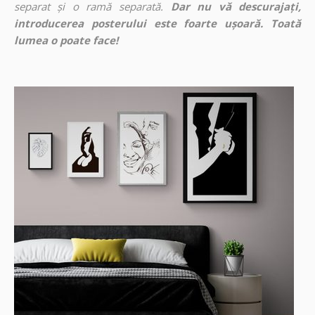
separat și o ramă separată.
Dar nu vă descurajați,
introducerea posterului este foarte ușoară. Toată
lumea o poate face!