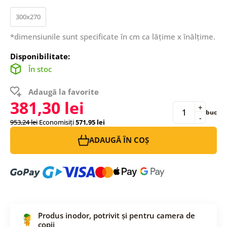
300x270
*dimensiunile sunt specificate în cm ca lățime x înălțime.
Disponibilitate:
În stoc
Adaugă la favorite
381,30 lei
+
buc
-
953,24 lei
Economisiți
571,95 lei
ADAUGĂ ÎN COȘ
Produs inodor, potrivit și pentru camera de
copii