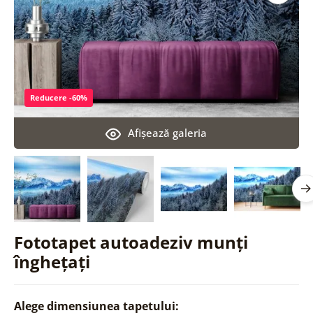
Reducere -60%
Afişează galeria
Fototapet autoadeziv munți
înghețați
Alege dimensiunea tapetului: