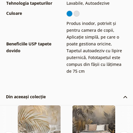
Tehnologia tapeturilor
Lavabile
,
Autoadezive
Culoare
Produs inodor, potrivit și
pentru camera de copii
,
Aplicație simplă, pe care o
Beneficiile USP tapete
poate gestiona oricine
,
dovido
Tapetul autoadeziv cu lipire
puternică
,
Fototapetul este
compus din fâșii cu lățimea
de 75 cm
Din aceeași colecție