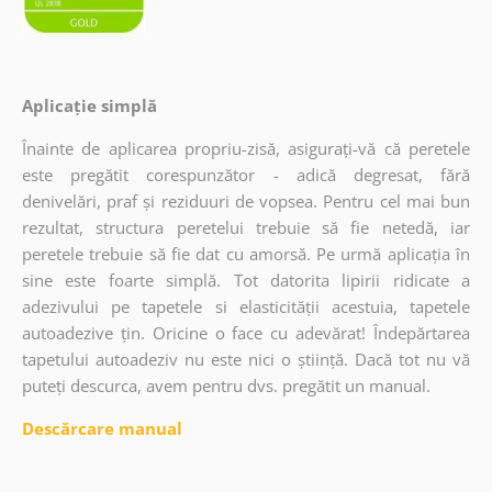
Aplicație simplă
Înainte de aplicarea propriu-zisă, asigurați-vă că peretele
este pregătit corespunzător - adică degresat, fără
denivelări, praf și reziduuri de vopsea. Pentru cel mai bun
rezultat, structura peretelui trebuie să fie netedă, iar
peretele trebuie să fie dat cu amorsă. Pe urmă aplicația în
sine este foarte simplă. Tot datorita lipirii ridicate a
adezivului pe tapetele si elasticității acestuia, tapetele
autoadezive țin. Oricine o face cu adevărat! Îndepărtarea
tapetului autoadeziv nu este nici o știință. Dacă tot nu vă
puteți descurca, avem pentru dvs. pregătit un manual.
Descărcare manual