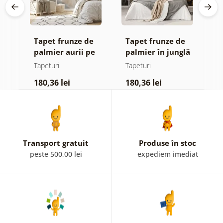
de
Tapet frunze de
Tapet frunze de
F
palmier aurii pe
palmier în junglă
d
fundal bej
Tapeturi
Tapeturi
T
180,36 lei
180,36 lei
1
Transport gratuit
Produse în stoc
peste 500,00 lei
expediem imediat