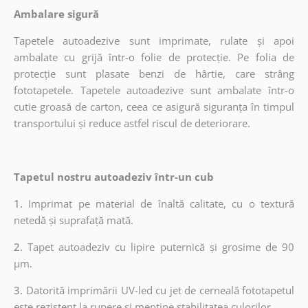
Ambalare sigură
Tapetele autoadezive sunt imprimate, rulate și apoi
ambalate cu grijă într-o folie de protecție. Pe folia de
protecție sunt plasate benzi de hârtie, care strâng
fototapetele. Tapetele autoadezive sunt ambalate într-o
cutie groasă de carton, ceea ce asigură siguranța în timpul
transportului și reduce astfel riscul de deteriorare.
Tapetul nostru autoadeziv într-un cub
1.
Imprimat pe material de înaltă calitate, cu o textură
netedă și suprafață mată.
2.
Tapet autoadeziv cu lipire puternică și grosime de 90
µm.
3.
Datorită imprimării UV-led cu jet de cerneală fototapetul
este rezistent la rupere și menține stabilitatea culorilor.