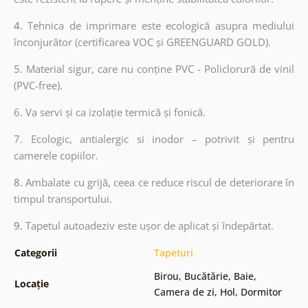
4.
Tehnica de imprimare este ecologică asupra mediului
înconjurător (certificarea VOC și GREENGUARD GOLD).
5. Material sigur, care nu conține PVC - Policlorură de vinil
(PVC-free).
6.
Va servi și ca izolație termică și fonică.
7.
Ecologic, antialergic si inodor – potrivit și pentru
camerele copiilor.
8.
Ambalate cu grijă, ceea ce reduce riscul de deteriorare în
timpul transportului.
9.
Tapetul autoadeziv este ușor de aplicat și îndepărtat.
Categorii
Tapeturi
Birou
,
Bucătărie
,
Baie
,
Locație
Camera de zi
,
Hol
,
Dormitor