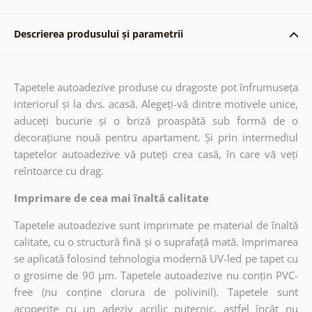
Descrierea produsului și parametrii
Tapetele autoadezive produse cu dragoste pot înfrumuseța
interiorul și la dvs. acasă. Alegeți-vă dintre motivele unice,
aduceți bucurie și o briză proaspătă sub formă de o
decorațiune nouă pentru apartament. Și prin intermediul
tapetelor autoadezive vă puteți crea casă, în care vă veți
reîntoarce cu drag.
Imprimare de cea mai înaltă calitate
Tapetele autoadezive sunt imprimate pe material de înaltă
calitate, cu o structură fină și o suprafață mată. Imprimarea
se aplicată folosind tehnologia modernă UV-led pe tapet cu
o grosime de 90 µm. Tapetele autoadezive nu conțin PVC-
free (nu conține clorura de polivinil). Tapetele sunt
acoperite cu un adeziv acrilic puternic, astfel încât nu