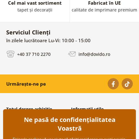
Cel mai vast sortiment
Fabricat în UE
tapet și decorații
calitate de imprimare premium
Serviciul Clienți
în zilele lucrătoare Lu-Vi: 10:00 - 15:00
+40 37 710 2270
info@dovido.ro
Urmărește-ne pe
Totul despre achiziție
Informații utile
Ne pasă de confidențialitatea
Condiții și termeni generali
Despre noi
Protecția datelor personale
Întrebări frecvente
Voastră
Transport și modalități de plată
Contacte
Returnare
Cooperare angro