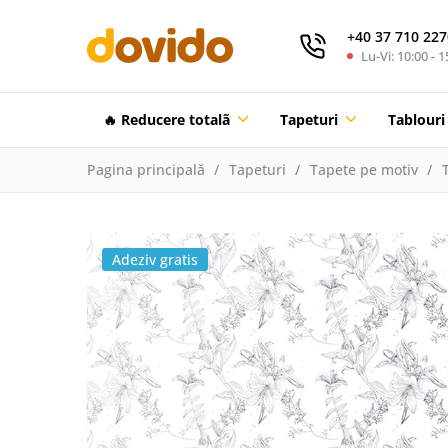
+40 37 710 227
Lu-Vi: 10:00 - 1
🔥 Reducere totalã
Tapeturi
Tablouri
Pagina principală
Tapeturi
Tapete pe motiv
Adeziv gratis