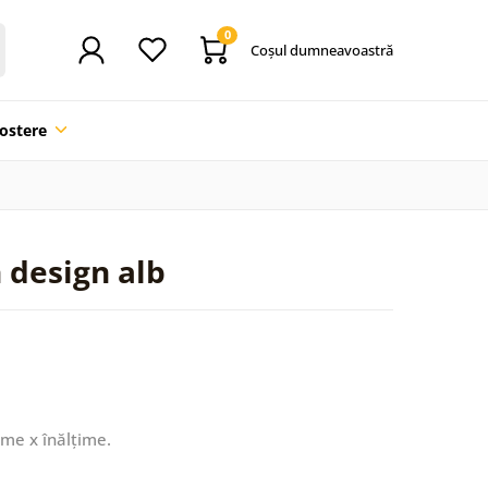
0
Coşul dumneavoastră
ostere
n design alb
ime x înălțime.