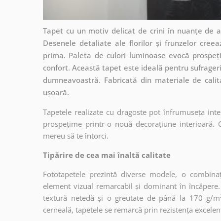
Tapet cu un motiv delicat de crini în nuanțe de a
Desenele detaliate ale florilor și frunzelor cre
prima. Paleta de culori luminoase evocă prospețim
confort. Această tapet este ideală pentru sufrageri
dumneavoastră. Fabricată din materiale de calita
ușoară.
Tapetele realizate cu dragoste pot înfrumuseța inter
prospețime printr-o nouă decorațiune interioară. C
mereu să te întorci.
Tipărire de cea mai înaltă calitate
Fototapetele prezintă diverse modele, o combina
element vizual remarcabil și dominant în încăpere. T
textură netedă și o greutate de până la 170 g/m
cerneală, tapetele se remarcă prin rezistența excelentă