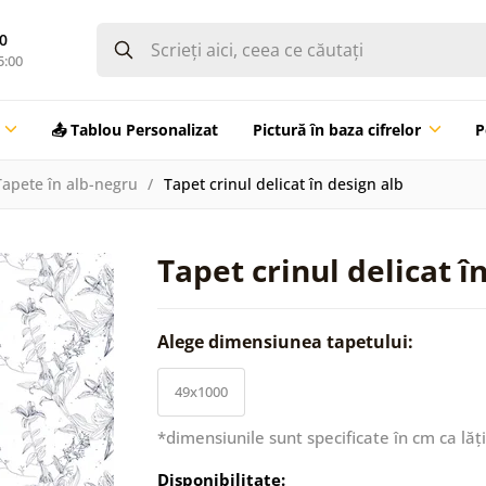
0
5:00
📤 Tablou Personalizat
Pictură în baza cifrelor
P
Tapete în alb-negru
Tapet crinul delicat în design alb
Tapet crinul delicat î
Alege dimensiunea tapetului:
49x1000
*dimensiunile sunt specificate în cm ca lăț
Disponibilitate: