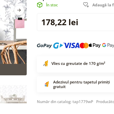
În stoc
Adaugă la f
178,22 lei
Vlies cu greutate de 170 g/m²
Adezivul pentru tapetul primiți
gratuit
Număr din catalog: tap1779wP Producăt