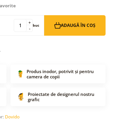
avorite
+
ADAUGĂ ÎN COȘ
buc
-
Produs inodor, potrivit și pentru
camera de copii
Proiectate de designerul nostru
grafic
or:
Dovido