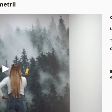
metrii
C
L
T
C
B
d