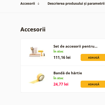
Accesorii
Descrierea produsului și parametrii
Accesorii
Set de accesorii pentru…
În stoc
111,16 lei
ADAUGĂ
Bandă de hârtie
În stoc
24,77 lei
ADAUGĂ