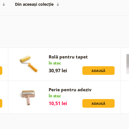
Din aceeași colecție
Rolă pentru tapet
În stoc
30,97 lei
ADAUGĂ
Perie pentru adeziv
În stoc
10,51 lei
ADAUGĂ