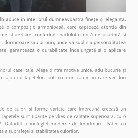
lb aduce în interiorul dumneavoastră finețe și eleganță.
ează o compoziție armonioasă, care captează atenția din
e și aerisire, conferind spațiului o notă de ușurință și
i, dormitoare sau birouri, unde va sublinia personalitatea
te, garantează o durabilitate îndelungată și o aplicare
iorul casei tale. Alege dintre motive unice, adu bucurie și
u ajutorul tapetelor, poți crea un cămin în care vei dori
ție de culori și forme variate care împreună creează un
apetele sunt tipărite pe vlies de calitate superioară, cu o
2
. Datorită tehnologiei moderne de imprimare UV-led cu
 a suprafeței și stabilitatea culorilor.