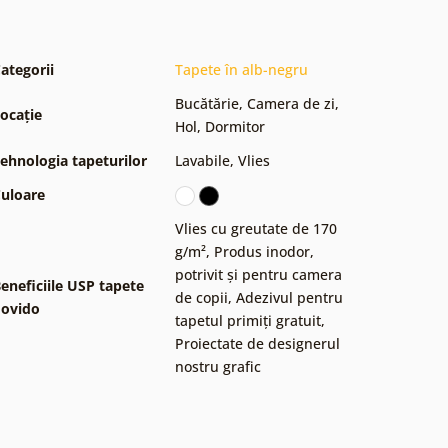
ategorii
Tapete în alb-negru
Bucătărie
,
Camera de zi
,
ocație
Hol
,
Dormitor
ehnologia tapeturilor
Lavabile
,
Vlies
uloare
Vlies cu greutate de 170
g/m²
,
Produs inodor,
potrivit și pentru camera
eneficiile USP tapete
de copii
,
Adezivul pentru
ovido
tapetul primiți gratuit
,
Proiectate de designerul
nostru grafic