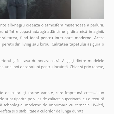
anțe alb-negru creează o atmosferă misterioasă a pădurii.
trund între copaci adaugă adâncime și dinamică imaginii.
ralitatea, fiind ideal pentru interioare moderne. Acest
pereții din living sau birou. Calitatea tapetului asigură o
eriorul și în casa dumneavoastră. Alegeți dintre modelele
a unei noi decorațiuni pentru locuință. Chiar și prin tapete,
ie de culori și forme variate, care împreună creează un
 sunt tipărite pe vlies de calitate superioară, cu o textură
ită tehnologiei moderne de imprimare cu cerneală UV-led,
afață și o stabilitate a culorilor de lungă durată.