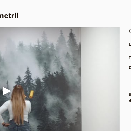
metrii
C
L
T
C
B
d