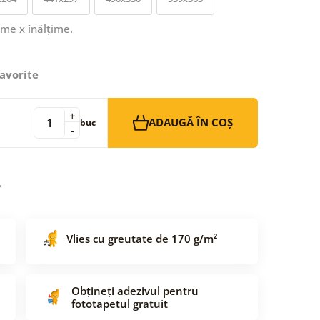
ime x înălțime.
avorite
+
ADAUGĂ ÎN COȘ
buc
-
Vlies cu greutate de 170 g/m²
Obțineți adezivul pentru
fototapetul gratuit