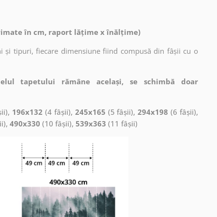
rimate în cm, raport lățime x înălțime)
 și tipuri, fiecare dimensiune fiind compusă din fâșii cu o
elul tapetului rămâne același, se schimbă doar
ii),
196x132
(4 fâșii),
245x165
(5 fâșii),
294x198
(6 fâșii),
ii),
490x330
(10 fâșii),
539x363
(11 fâșii)