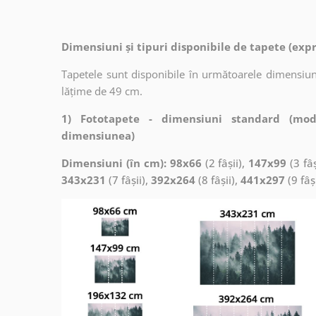
Dimensiuni și tipuri disponibile de tapete (exp
Tapetele sunt disponibile în următoarele dimensiuni
lățime de 49 cm.
1) Fototapete - dimensiuni standard (mod
dimensiunea)
Dimensiuni (în cm): 98x66
(2 fâșii),
147x99
(3 fâș
343x231
(7 fâșii),
392x264
(8 fâșii),
441x297
(9 fâș