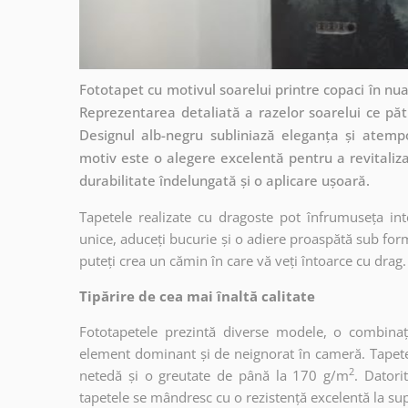
Fototapet cu motivul soarelui printre copaci în nu
Reprezentarea detaliată a razelor soarelui ce pă
Designul alb-negru subliniază eleganța și atempo
motiv este o alegere excelentă pentru a revitaliza 
durabilitate îndelungată și o aplicare ușoară.
Tapetele realizate cu dragoste pot înfrumuseța int
unice, aduceți bucurie și o adiere proaspătă sub form
puteți crea un cămin în care vă veți întoarce cu drag.
Tipărire de cea mai înaltă calitate
Fototapetele prezintă diverse modele, o combinaț
element dominant și de neignorat în cameră. Tapetele
2
netedă și o greutate de până la 170 g/m
. Dator
tapetele se mândresc cu o rezistență excelentă la supr