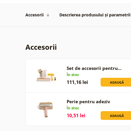
Accesorii
Descrierea produsului și parametrii
Accesorii
Set de accesorii pentru…
În stoc
111,16 lei
ADAUGĂ
Perie pentru adeziv
În stoc
10,51 lei
ADAUGĂ