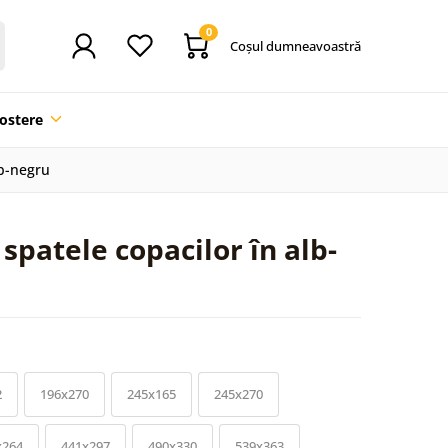
0
Coşul dumneavoastră
ostere
lb-negru
spatele copacilor în alb-
2
196x270
245x165
245x270
x264
441x297
490x330
539x363