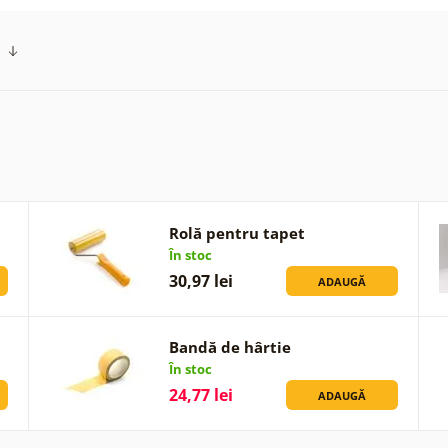
Rolă pentru tapet
În stoc
30,97 lei
ADAUGĂ
Bandă de hârtie
În stoc
24,77 lei
ADAUGĂ