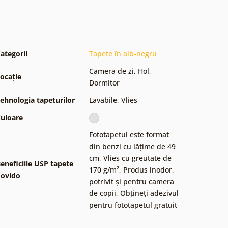
ategorii
Tapete în alb-negru
Camera de zi
,
Hol
,
ocație
Dormitor
ehnologia tapeturilor
Lavabile
,
Vlies
uloare
Fototapetul este format
din benzi cu lățime de 49
cm
,
Vlies cu greutate de
eneficiile USP tapete
170 g/m²
,
Produs inodor,
ovido
potrivit și pentru camera
de copii
,
Obțineți adezivul
pentru fototapetul gratuit