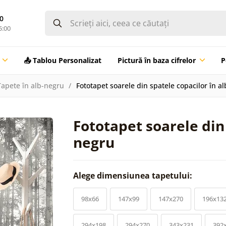
0
5:00
📤 Tablou Personalizat
Pictură în baza cifrelor
P
Tapete în alb-negru
Fototapet soarele din spatele copacilor în a
Fototapet soarele din 
negru
Alege dimensiunea tapetului:
98x66
147x99
147x270
196x13
294x198
294x270
343x231
392