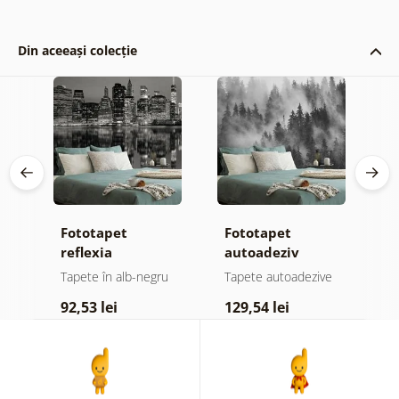
Din aceeași colecție
e
Fototapet
Fototapet
T
a
reflexia
autoadeziv
f
Manhattanului în
pădure în ceață
g
u
Tapete în alb-negru
Tapete autoadezive
T
apă în alb-negru
în alb-negru
92,53 lei
129,54 lei
1