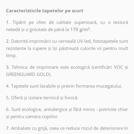
Caracteristicile tapetelor pe scurt
1.
Tipărit pe vlies de calitate superioară, cu o textură
2
netedă și o greutate de până la
170 g/m
.
2.
Datorită imprimării cu cerneală UV-led, fototapetele sunt
rezistente la rupere și își păstrează culorile vii pentru mult
timp.
3.
Tehnica de imprimare este ecologică (certificări VOC și
GREENGUARD GOLD).
4. Tapetele sunt lavabile și previn formarea mucegaiului.
5. Oferă și izolare termică și fonică.
6.
Sunt ecologice, antialergice și fără miros - potrivite chiar
și pentru camera copiilor.
7.
Ambalate cu grijă, ceea ce reduce riscul de deteriorare în