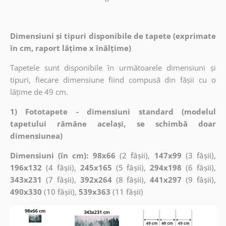
Dimensiuni și tipuri disponibile de tapete (exprimate
în cm, raport lățime x înălțime)
Tapetele sunt disponibile în următoarele dimensiuni și
tipuri, fiecare dimensiune fiind compusă din fâșii cu o
lățime de 49 cm.
1) Fototapete - dimensiuni standard (modelul
tapetului rămâne același, se schimbă doar
dimensiunea)
Dimensiuni (în cm): 98x66
(2 fâșii),
147x99
(3 fâșii),
196x132
(4 fâșii),
245x165
(5 fâșii),
294x198
(6 fâșii),
343x231
(7 fâșii),
392x264
(8 fâșii),
441x297
(9 fâșii),
490x330
(10 fâșii),
539x363
(11 fâșii)