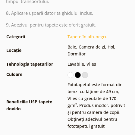
timpul transportului.
8.
Aplicare ușoară datorită ghidului inclus.
9.
Adezivul pentru tapete este oferit gratuit.
Categorii
Tapete în alb-negru
Baie
,
Camera de zi
,
Hol
,
Locație
Dormitor
Tehnologia tapeturilor
Lavabile
,
Vlies
Culoare
Fototapetul este format din
benzi cu lățime de 49 cm
,
Vlies cu greutate de 170
Beneficiile USP tapete
g/m²
,
Produs inodor, potrivit
dovido
și pentru camera de copii
,
Obțineți adezivul pentru
fototapetul gratuit