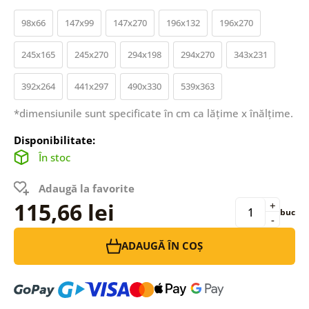
98x66
147x99
147x270
196x132
196x270
245x165
245x270
294x198
294x270
343x231
392x264
441x297
490x330
539x363
*dimensiunile sunt specificate în cm ca lățime x înălțime.
Disponibilitate:
În stoc
Adaugă la favorite
115,66 lei
+
buc
-
ADAUGĂ ÎN COȘ