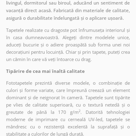
livingul, dormitorul sau biroul, aducând un sentiment de
vacanță direct acasă. Fabricată din materiale de calitate,
asigură o durabilitate îndelungată și o aplicare ușoară.
Tapetele realizate cu dragoste pot înfrumuseța interiorul și
în casa dumneavoastră. Alegeți dintre modelele unice,
aduceți bucurie și o adiere proaspătă sub forma unei noi
decorațiuni pentru locuință. Chiar și prin tapete, puteți crea
un cămin în care vă veți întoarce cu drag.
Tipărire de cea mai înaltă calitate
Fototapetele prezintă diverse modele, o combinație de
culori și forme variate, care împreună creează un element
dominant și de neignorat în cameră. Tapetele sunt tipărite
pe vlies de calitate superioară, cu o textură netedă și o
2
greutate de până la 170 g/m
. Datorită tehnologiei
moderne de imprimare cu cerneală UV-led, tapetele se
mândresc cu o rezistență excelentă la suprafață și o
stabilitate a culorilor de lungă durată.