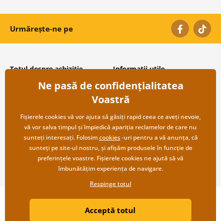
Urmărește-ne pe
Totul despre achiziție
Informații utile
Ne pasă de confidențialitatea
Condiții și termeni generali
Despre noi
Protecția datelor personale
Întrebări frecvente
Voastră
Transport și modalități de plată
Contacte
Returnare
Cooperare angro
Fișierele cookies vă vor ajuta să găsiți rapid ceea ce aveți nevoie,
vă vor salva timpul și împiedică apariția reclamelor de care nu
sunteți interesați. Folosim
cookies
-uri pentru a vă anunța, că
sunteți pe site-ul nostru, și afișăm produsele în funcție de
preferințele voastre. Fișierele cookies ne ajută să vă
îmbunătățim experiența de navigare.
Respinge totul
Copyright ©2019 © Dovido.ro.
Acceptă totul
Webdesign
Litvanyi.sk
| Magazinul online a fost creat de