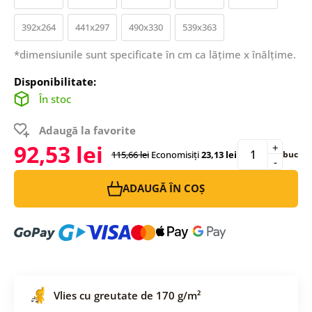
392x264
441x297
490x330
539x363
*dimensiunile sunt specificate în cm ca lățime x înălțime.
Disponibilitate:
În stoc
Adaugă la favorite
92,53 lei
+
115,66 lei
Economisiți
23,13 lei
buc
-
ADAUGĂ ÎN COȘ
Vlies cu greutate de 170 g/m²