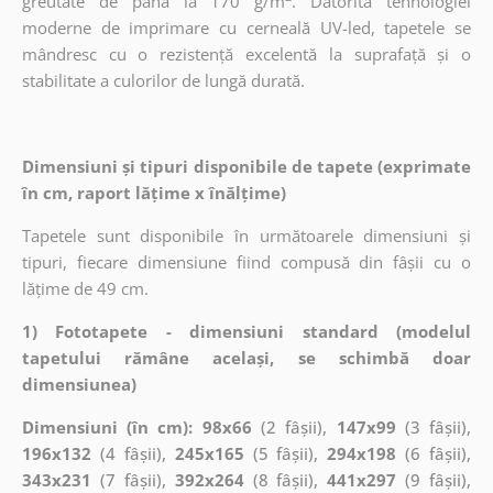
greutate de până la 170 g/m
. Datorită tehnologiei
moderne de imprimare cu cerneală UV-led, tapetele se
mândresc cu o rezistență excelentă la suprafață și o
stabilitate a culorilor de lungă durată.
Dimensiuni și tipuri disponibile de tapete (exprimate
în cm, raport lățime x înălțime)
Tapetele sunt disponibile în următoarele dimensiuni și
tipuri, fiecare dimensiune fiind compusă din fâșii cu o
lățime de 49 cm.
1) Fototapete - dimensiuni standard (modelul
tapetului rămâne același, se schimbă doar
dimensiunea)
Dimensiuni (în cm): 98x66
(2 fâșii),
147x99
(3 fâșii),
196x132
(4 fâșii),
245x165
(5 fâșii),
294x198
(6 fâșii),
343x231
(7 fâșii),
392x264
(8 fâșii),
441x297
(9 fâșii),