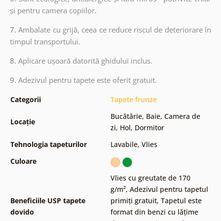
și pentru camera copiilor.
7.
Ambalate cu grijă, ceea ce reduce riscul de deteriorare în
timpul transportului.
8.
Aplicare ușoară datorită ghidului inclus.
9.
Adezivul pentru tapete este oferit gratuit.
Categorii
Tapete frunze
Bucătărie
,
Baie
,
Camera de
Locație
zi
,
Hol
,
Dormitor
Tehnologia tapeturilor
Lavabile
,
Vlies
Culoare
Vlies cu greutate de 170
g/m²
,
Adezivul pentru tapetul
Beneficiile USP tapete
primiți gratuit
,
Tapetul este
dovido
format din benzi cu lățime