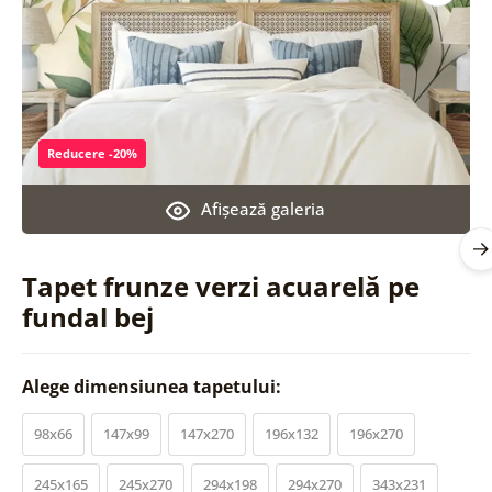
Reducere -20%
Afişează galeria
Tapet frunze verzi acuarelă pe
fundal bej
Alege dimensiunea tapetului:
98x66
147x99
147x270
196x132
196x270
245x165
245x270
294x198
294x270
343x231