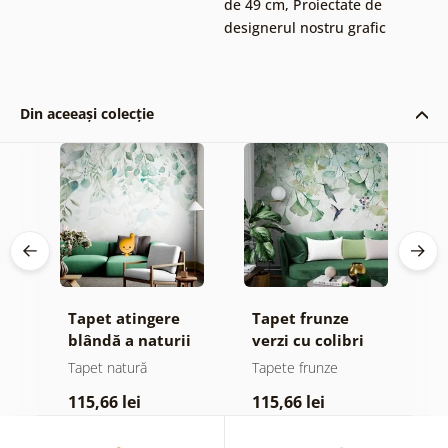
de 49 cm
,
Proiectate de
designerul nostru grafic
Din aceeași colecție
iv
Tapet atingere
Tapet frunze
T
ier
blândă a naturii
verzi cu colibri
d
î
e
Tapet natură
Tapete frunze
T
115,66 lei
115,66 lei
1