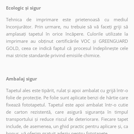
Ecologic și sigur
Tehnica de imprimare este prietenoasă cu mediul
înconjurător. Prin urmare, nu trebuie să vă faceți griji să
amplasați tapetul în orice încăpere. Culorile utilizate la
imprimare au obținut certificările VOC și GREENGUARD
GOLD, ceea ce indică faptul că procesul îndeplinește cele
mai stricte standarde privind emisiile chimice.
Ambalaj sigur
Tapetul ales este tipărit, rulat și apoi ambalat cu grijă într-o
folie de protecție. Pe folie sunt aplicate benzi de hârtie care
fixează fototapetul. Tapetul este apoi ambalat într-o cutie
de carton rezistentă, care asigură siguranța în timpul
transportului și reduce riscul de deteriorare. Fiecare tapet
include, de asemenea, un ghid practic pentru aplicare și, ca
bonus, vă oferim gratuit adeziv pentru fototapete.