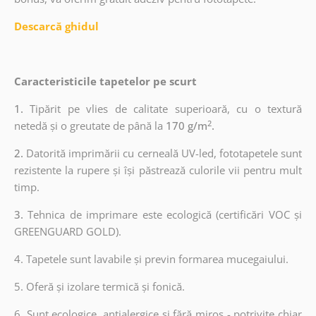
Descarcă ghidul
Caracteristicile tapetelor pe scurt
1.
Tipărit pe vlies de calitate superioară, cu o textură
2
netedă și o greutate de până la
170 g/m
.
2.
Datorită imprimării cu cerneală UV-led, fototapetele sunt
rezistente la rupere și își păstrează culorile vii pentru mult
timp.
3.
Tehnica de imprimare este ecologică (certificări VOC și
GREENGUARD GOLD).
4. Tapetele sunt lavabile și previn formarea mucegaiului.
5. Oferă și izolare termică și fonică.
6.
Sunt ecologice, antialergice și fără miros - potrivite chiar