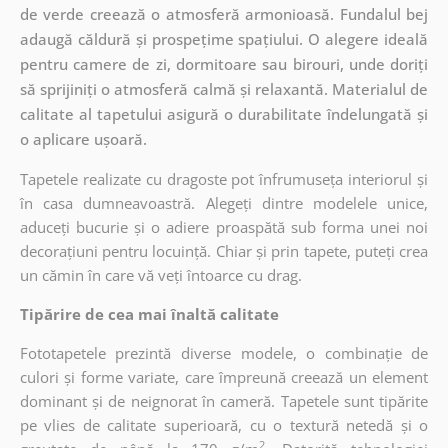
de verde creează o atmosferă armonioasă. Fundalul bej
adaugă căldură și prospețime spațiului. O alegere ideală
pentru camere de zi, dormitoare sau birouri, unde doriți
să sprijiniți o atmosferă calmă și relaxantă. Materialul de
calitate al tapetului asigură o durabilitate îndelungată și
o aplicare ușoară.
Tapetele realizate cu dragoste pot înfrumuseța interiorul și
în casa dumneavoastră. Alegeți dintre modelele unice,
aduceți bucurie și o adiere proaspătă sub forma unei noi
decorațiuni pentru locuință. Chiar și prin tapete, puteți crea
un cămin în care vă veți întoarce cu drag.
Tipărire de cea mai înaltă calitate
Fototapetele prezintă diverse modele, o combinație de
culori și forme variate, care împreună creează un element
dominant și de neignorat în cameră. Tapetele sunt tipărite
pe vlies de calitate superioară, cu o textură netedă și o
2