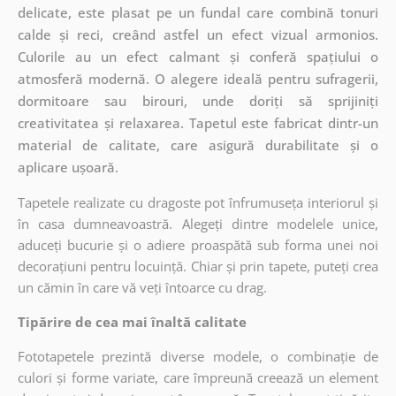
delicate, este plasat pe un fundal care combină tonuri
calde și reci, creând astfel un efect vizual armonios.
Culorile au un efect calmant și conferă spațiului o
atmosferă modernă. O alegere ideală pentru sufragerii,
dormitoare sau birouri, unde doriți să sprijiniți
creativitatea și relaxarea. Tapetul este fabricat dintr-un
material de calitate, care asigură durabilitate și o
aplicare ușoară.
Tapetele realizate cu dragoste pot înfrumuseța interiorul și
în casa dumneavoastră. Alegeți dintre modelele unice,
aduceți bucurie și o adiere proaspătă sub forma unei noi
decorațiuni pentru locuință. Chiar și prin tapete, puteți crea
un cămin în care vă veți întoarce cu drag.
Tipărire de cea mai înaltă calitate
Fototapetele prezintă diverse modele, o combinație de
culori și forme variate, care împreună creează un element