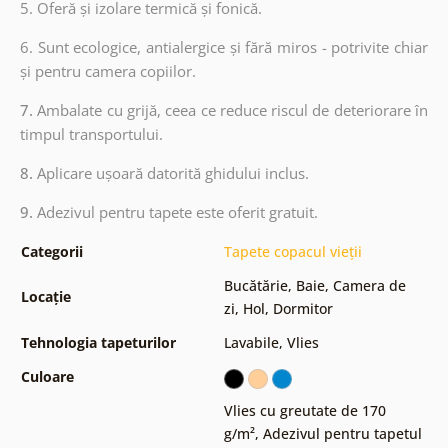
5. Oferă și izolare termică și fonică.
6.
Sunt ecologice, antialergice și fără miros - potrivite chiar
și pentru camera copiilor.
7.
Ambalate cu grijă, ceea ce reduce riscul de deteriorare în
timpul transportului.
8.
Aplicare ușoară datorită ghidului inclus.
9.
Adezivul pentru tapete este oferit gratuit.
Categorii
Tapete copacul vieții
Bucătărie
,
Baie
,
Camera de
Locație
zi
,
Hol
,
Dormitor
Tehnologia tapeturilor
Lavabile
,
Vlies
Culoare
Vlies cu greutate de 170
g/m²
,
Adezivul pentru tapetul