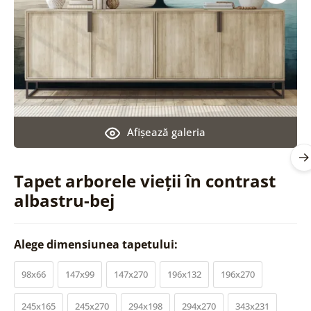
Afişează galeria
Tapet arborele vieții în contrast
albastru-bej
Alege dimensiunea tapetului:
98x66
147x99
147x270
196x132
196x270
245x165
245x270
294x198
294x270
343x231