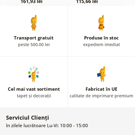
161,93 lei
115,66 lei
1
Transport gratuit
Produse în stoc
peste 500,00 lei
expediem imediat
Cel mai vast sortiment
Fabricat în UE
tapet și decorații
calitate de imprimare premium
Serviciul Clienți
în zilele lucrătoare Lu-Vi: 10:00 - 15:00