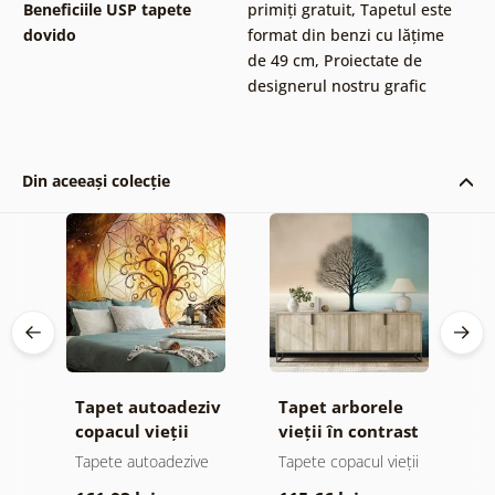
Beneficiile USP tapete
primiți gratuit
,
Tapetul este
dovido
format din benzi cu lățime
de 49 cm
,
Proiectate de
designerul nostru grafic
Din aceeași colecție
Tapet autoadeziv
Tapet arborele
T
copacul vieții
vieții în contrast
c
magic
albastru-bej
î
Tapete autoadezive
Tapete copacul vieții
T