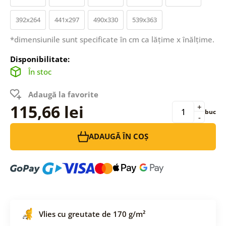
392x264
441x297
490x330
539x363
*dimensiunile sunt specificate în cm ca lățime x înălțime.
Disponibilitate:
În stoc
Adaugă la favorite
115,66 lei
+
buc
-
ADAUGĂ ÎN COȘ
Vlies cu greutate de 170 g/m²