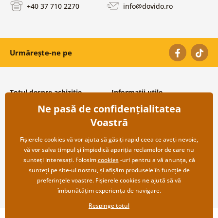
+40 37 710 2270
info@dovido.ro
Urmărește-ne pe
Totul despre achiziție
Informații utile
Ne pasă de confidențialitatea
Condiții și termeni generali
Despre noi
Protecția datelor personale
Întrebări frecvente
Voastră
Transport și modalități de plată
Contacte
Returnare
Cooperare angro
Fișierele cookies vă vor ajuta să găsiți rapid ceea ce aveți nevoie,
vă vor salva timpul și împiedică apariția reclamelor de care nu
sunteți interesați. Folosim
cookies
-uri pentru a vă anunța, că
sunteți pe site-ul nostru, și afișăm produsele în funcție de
preferințele voastre. Fișierele cookies ne ajută să vă
îmbunătățim experiența de navigare.
Respinge totul