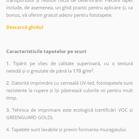
transportului și reduce riscul de deteriorare. Fiecare tapet
include, de asemenea, un ghid practic pentru aplicare și, ca
bonus, vă oferim gratuit adeziv pentru fototapete.
Descarcă ghidul
Caracteristicile tapetelor pe scurt
1.
Tipărit pe vlies de calitate superioară, cu o textură
2
netedă și o greutate de până la
170 g/m
.
2.
Datorită imprimării cu cerneală UV-led, fototapetele sunt
rezistente la rupere și își păstrează culorile vii pentru mult
timp.
3.
Tehnica de imprimare este ecologică (certificări VOC și
GREENGUARD GOLD).
4. Tapetele sunt lavabile și previn formarea mucegaiului.