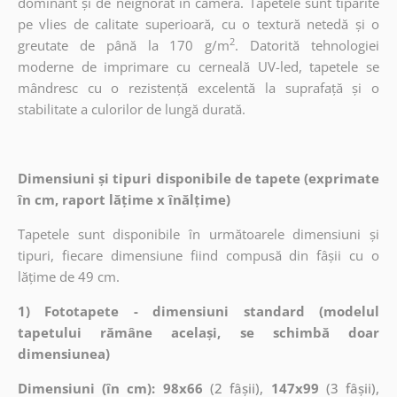
dominant și de neignorat în cameră. Tapetele sunt tipărite
pe vlies de calitate superioară, cu o textură netedă și o
2
greutate de până la 170 g/m
. Datorită tehnologiei
moderne de imprimare cu cerneală UV-led, tapetele se
mândresc cu o rezistență excelentă la suprafață și o
stabilitate a culorilor de lungă durată.
Dimensiuni și tipuri disponibile de tapete (exprimate
în cm, raport lățime x înălțime)
Tapetele sunt disponibile în următoarele dimensiuni și
tipuri, fiecare dimensiune fiind compusă din fâșii cu o
lățime de 49 cm.
1) Fototapete - dimensiuni standard (modelul
tapetului rămâne același, se schimbă doar
dimensiunea)
Dimensiuni (în cm): 98x66
(2 fâșii),
147x99
(3 fâșii),