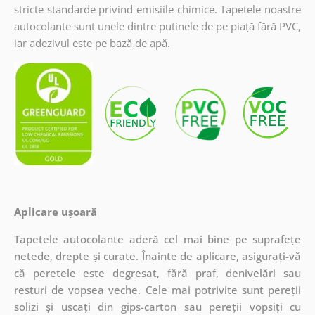
stricte standarde privind emisiile chimice. Tapetele noastre
autocolante sunt unele dintre puținele de pe piață fără PVC,
iar adezivul este pe bază de apă.
Aplicare ușoară
Tapetele autocolante aderă cel mai bine pe suprafețe
netede, drepte și curate. Înainte de aplicare, asigurați-vă
că peretele este degresat, fără praf, denivelări sau
resturi de vopsea veche. Cele mai potrivite sunt pereții
solizi și uscați din gips-carton sau pereții vopsiți cu