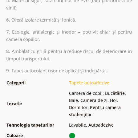
5. Material sigur, fără conținut de PVC (fără policlorură de
vinil).
6. Oferă izolare termică și fonică.
7. Ecologic, antialergic și inodor – potrivit chiar și pentru
camera copiilor.
8.
Ambalat cu grijă pentru a reduce riscul de deteriorare în
timpul transportului.
9.
Tapet autocolant ușor de aplicat și îndepărtat.
Categorii
Tapete autoadezive
Camera de copii
,
Bucătărie
,
Baie
,
Camera de zi
,
Hol
,
Locație
Dormitor
,
Pentru camera
studenților
Tehnologia tapeturilor
Lavabile
,
Autoadezive
Culoare