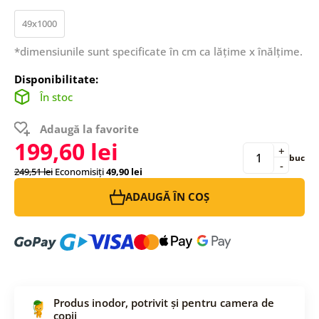
49x1000
*dimensiunile sunt specificate în cm ca lățime x înălțime.
Disponibilitate:
În stoc
Adaugă la favorite
199,60 lei
+
buc
-
249,51 lei
Economisiți
49,90 lei
ADAUGĂ ÎN COȘ
Produs inodor, potrivit și pentru camera de
copii