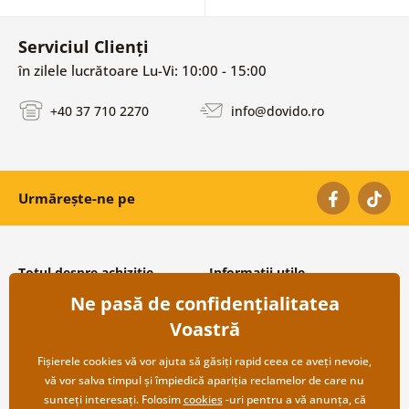
Serviciul Clienți
în zilele lucrătoare Lu-Vi: 10:00 - 15:00
+40 37 710 2270
info@dovido.ro
Urmărește-ne pe
Totul despre achiziție
Informații utile
Ne pasă de confidențialitatea
Condiții și termeni generali
Despre noi
Protecția datelor personale
Întrebări frecvente
Voastră
Transport și modalități de plată
Contacte
Returnare
Cooperare angro
Fișierele cookies vă vor ajuta să găsiți rapid ceea ce aveți nevoie,
vă vor salva timpul și împiedică apariția reclamelor de care nu
sunteți interesați. Folosim
cookies
-uri pentru a vă anunța, că