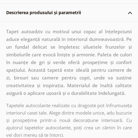
Descrierea produsului și parametrii
Tapet autoadziv cu motivul unui copac al înțelepciunii
aduce eleganță naturală în interiorul dumneavoastră. Pe
un fundal delicat se împletesc siluetele frunzelor și
simbolurile care evocă liniște și armonie. Paleta de culori
în nuanțe de gri și verde oferă prospețime și confort
spațiului. Această tapetă este ideală pentru camere de
zi, birouri sau camere pentru copii, unde va susține
creativitatea și inspirația. Materialul de înaltă calitate
asigură o aplicare ușoară și o durabilitate îndelungată.
Tapetele autocolante realizate cu dragoste pot înfrumuseța
interiorul casei tale. Alege dintre modele unice, adu bucurie
și prospețime printr-o nouă decorațiune interioară. Cu
ajutorul tapetelor autocolante, poți crea un cămin în care
vei dori mereu să te întorci.