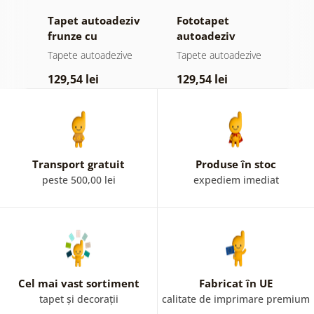
iv
Tapet autoadeziv
Fototapet
T
el
frunze cu
autoadeziv
f
atingere
pădure în ceață
n
e
Tapete autoadezive
Tapete autoadezive
T
pastelată
c
129,54 lei
129,54 lei
1
Transport gratuit
Produse în stoc
peste 500,00 lei
expediem imediat
Cel mai vast sortiment
Fabricat în UE
tapet și decorații
calitate de imprimare premium