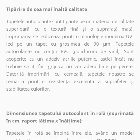
Tipărire de cea mai înaltă calitate
Tapetele autocolante sunt tipărite pe un material de calitate
superioară, cu o textură fină și o suprafață mată.
Imprimarea se realizează printr-o tehnologie modernă UV-
led pe un tapet cu grosimea de 90 µm. Tapetele
autocolante nu conțin PVC (policlorură de vinil). Sunt
acoperite cu un adeziv acrilic puternic, astfel încât nu
trebuie să îți faci griji că nu vor adera bine pe perete.
Datorită imprimării cu cerneală, tapetele noastre se
remarcă printr-o rezistență excelentă a suprafeței și
stabilitatea culorilor.
Dimensiunea tapetului autocolant în rolă (exprimată
în cm, raport lățime x înălțime):
Tapetele în rolă se îmbină între ele, având un model