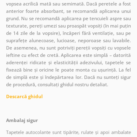
vopsea acrilică mată sau semimată. Dacă peretele a fost
anterior foarte absorbant, se recomandă aplicarea unui
grund. Nu se recomandă aplicarea pe tencuieli aspre sau
texturate, pereți umezi sau proaspăt vopsiți (în mai puțin
de 14 zile de la vopsire), încăperi fără ventilație, sau pe
suprafețe alunecoase, lucioase, neporoase sau lavabile.
De asemenea, nu sunt potriviți pereții vopsiți cu vopsele
ieftine cu efect de cretă. Aplicarea este simplă – datorită
aderenței ridicate și elasticității adezivului, tapetele se
fixează bine și oricine le poate monta cu ușurință. La fel
de simplă este și îndepărtarea lor. Dacă nu sunteți sigur
de procedură, consultați ghidul nostru detaliat.
Descarcă ghidul
Ambalaj sigur
Tapetele autocolante sunt tipărite, rulate și apoi ambalate