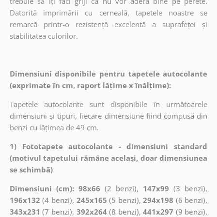
trebuie să îți faci griji că nu vor adera bine pe perete.
Datorită imprimării cu cerneală, tapetele noastre se
remarcă printr-o rezistență excelentă a suprafeței și
stabilitatea culorilor.
Dimensiuni disponibile pentru tapetele autocolante
(exprimate în cm, raport lățime x înălțime):
Tapetele autocolante sunt disponibile în următoarele
dimensiuni și tipuri, fiecare dimensiune fiind compusă din
benzi cu lățimea de 49 cm.
1) Fototapete autocolante - dimensiuni standard
(motivul tapetului rămâne același, doar dimensiunea
se schimbă)
Dimensiuni (cm): 98x66
(2 benzi),
147x99
(3 benzi),
196x132
(4 benzi),
245x165
(5 benzi),
294x198
(6 benzi),
343x231
(7 benzi),
392x264
(8 benzi),
441x297
(9 benzi),