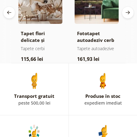
iv
Tapet flori
Fototapet
T
 de
delicate și
autoadeziv cerb
f
căprioară
maiestuos
c
e
Tapete cerbi
Tapete autoadezive
T
drăguță
d
115,66 lei
161,93 lei
1
Transport gratuit
Produse în stoc
peste 500,00 lei
expediem imediat