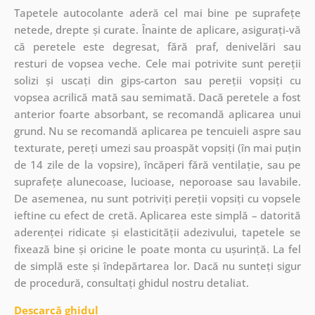
Tapetele autocolante aderă cel mai bine pe suprafețe
netede, drepte și curate. Înainte de aplicare, asigurați-vă
că peretele este degresat, fără praf, denivelări sau
resturi de vopsea veche. Cele mai potrivite sunt pereții
solizi și uscați din gips-carton sau pereții vopsiți cu
vopsea acrilică mată sau semimată. Dacă peretele a fost
anterior foarte absorbant, se recomandă aplicarea unui
grund. Nu se recomandă aplicarea pe tencuieli aspre sau
texturate, pereți umezi sau proaspăt vopsiți (în mai puțin
de 14 zile de la vopsire), încăperi fără ventilație, sau pe
suprafețe alunecoase, lucioase, neporoase sau lavabile.
De asemenea, nu sunt potriviți pereții vopsiți cu vopsele
ieftine cu efect de cretă. Aplicarea este simplă – datorită
aderenței ridicate și elasticității adezivului, tapetele se
fixează bine și oricine le poate monta cu ușurință. La fel
de simplă este și îndepărtarea lor. Dacă nu sunteți sigur
de procedură, consultați ghidul nostru detaliat.
Descarcă ghidul