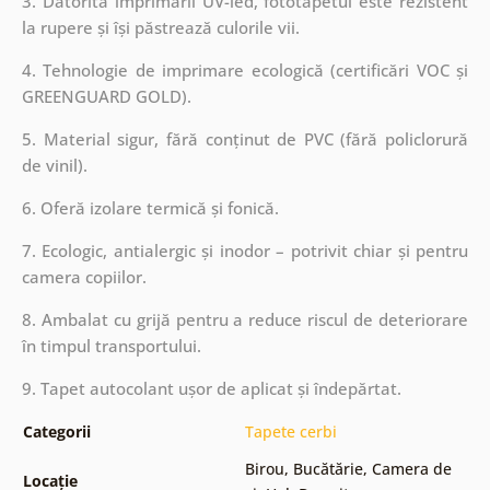
3. Datorită imprimării UV-led, fototapetul este rezistent
la rupere și își păstrează culorile vii.
4. Tehnologie de imprimare ecologică (certificări VOC și
GREENGUARD GOLD).
5. Material sigur, fără conținut de PVC (fără policlorură
de vinil).
6. Oferă izolare termică și fonică.
7. Ecologic, antialergic și inodor – potrivit chiar și pentru
camera copiilor.
8. Ambalat cu grijă pentru a reduce riscul de deteriorare
în timpul transportului.
9. Tapet autocolant ușor de aplicat și îndepărtat.
Categorii
Tapete cerbi
Birou
,
Bucătărie
,
Camera de
Locație