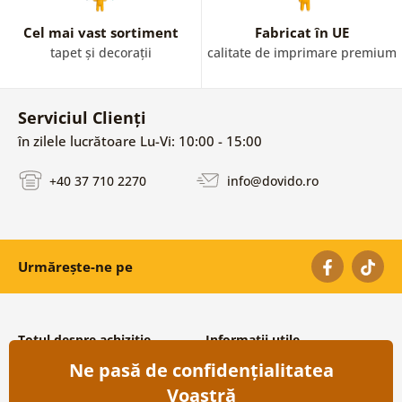
Cel mai vast sortiment
Fabricat în UE
tapet și decorații
calitate de imprimare premium
Serviciul Clienți
în zilele lucrătoare Lu-Vi: 10:00 - 15:00
+40 37 710 2270
info@dovido.ro
Urmărește-ne pe
Totul despre achiziție
Informații utile
Ne pasă de confidențialitatea
Condiții și termeni generali
Despre noi
Protecția datelor personale
Întrebări frecvente
Voastră