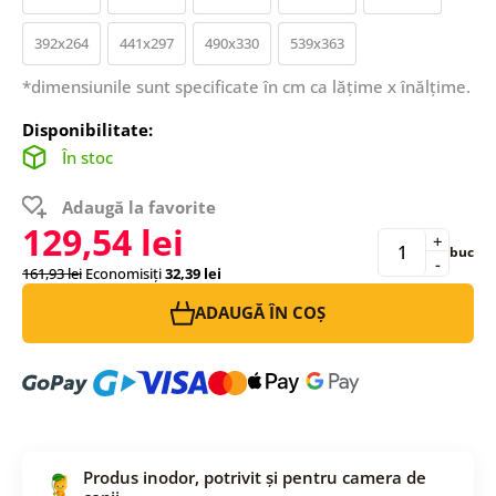
392x264
441x297
490x330
539x363
*dimensiunile sunt specificate în cm ca lățime x înălțime.
Disponibilitate:
În stoc
Adaugă la favorite
129,54 lei
+
buc
-
161,93 lei
Economisiți
32,39 lei
ADAUGĂ ÎN COȘ
Produs inodor, potrivit și pentru camera de