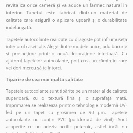
revitaliza orice cameră și va aduce un farmec natural în
interior. Tapetul este fabricat dintr-un material de
calitate care asigură o aplicare ușoară și o durabilitate
îndelungată.
Tapetele autocolante realizate cu dragoste pot înfrumuseța
interiorul casei tale. Alege dintre modele unice, adu bucurie
și prospețime printr-o nouă decorațiune interioară. Cu
ajutorul tapetelor autocolante, poți crea un cămin în care
vei dori mereu să te întorci.
Tipărire de cea mai înaltă calitate
Tapetele autocolante sunt tipărite pe un material de calitate
superioară, cu o textură fină și o suprafață mată.
Imprimarea se realizează printr-o tehnologie modernă UV-
led pe un tapet cu grosimea de 90 µm. Tapetele
autocolante nu conțin PVC (policlorură de vinil). Sunt
acoperite cu un adeziv acrilic puternic, astfel încât nu