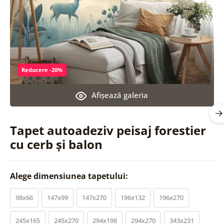
Reducere -20%
Afişează galeria
Tapet autoadeziv peisaj forestier
cu cerb și balon
Alege dimensiunea tapetului:
98x66
147x99
147x270
196x132
196x270
245x165
245x270
294x198
294x270
343x231